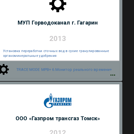
МУП Горводоканал г. Гагарин
2013
Установка переработки сточных вод в сухие гранулированные
органоминеральные удобрения
TRACE MODE
МРВ+ 6.Монитор реального времени+
ООО «Газпром трансгаз Томск»
2012