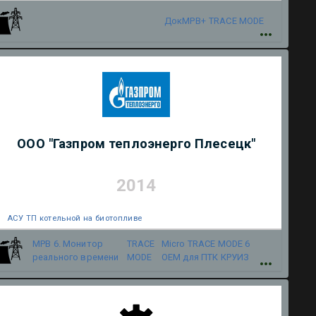
ДокМРВ+
TRACE MODE
ООО "Газпром теплоэнерго Плесецк"
2014
АСУ ТП котельной на биотопливе
МРВ 6. Монитор
TRACE
Micro TRACE MODE 6
реального времени
MODE
OEM для ПТК КРУИЗ