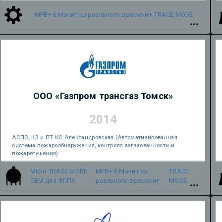
МРВ+ 6.Монитор реального времени+
TRACE MODE
ООО «Газпром трансгаз Томск»
2014
АСПО, КЗ и ПТ КС Александровская (Автоматизированная
система пожарообнаружения, контроля загазованности и
пожаротушения)
Micro TRACE MODE
МРВ+ 6.Монитор
TRACE
OEM для ЭЛПК
реального времени+
MODE