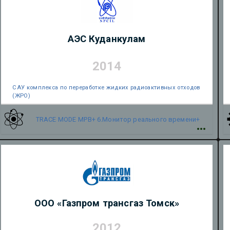
АЭС Куданкулам
2014
САУ комплекса по переработке жидких радиоактивных отходов
(ЖРО)
TRACE MODE
МРВ+ 6.Монитор реального времени+
ООО «Газпром трансгаз Томск»
2012