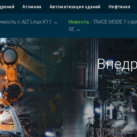
дрений
Атомная
Автоматизация зданий
Нефтяная
ость с ALT Linux K11
→
Новость
:
TRACE MODE 7 серт
SE
→
Внед