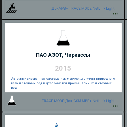
ДокМРВ+
TRACE MODE
NetLink Light
ПАО АЗОТ, Черкассы
2015
Автоматизированная система коммерческого учета природного
газа и сточных вод в цехе очистки промышленных и сточных
вод
TRACE MODE
Док GSM МРВ+
NetLink Light