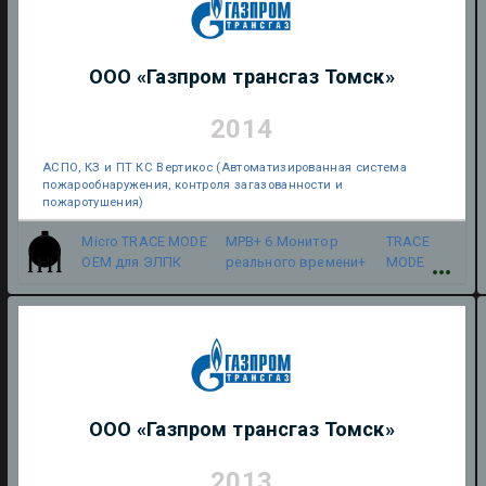
ООО «Газпром трансгаз Томск»
2014
АСПО, КЗ и ПТ КС Вертикос (Автоматизированная система
пожарообнаружения, контроля загазованности и
пожаротушения)
Micro TRACE MODE
МРВ+ 6.Монитор
TRACE
OEM для ЭЛПК
реального времени+
MODE
ООО «Газпром трансгаз Томск»
2013