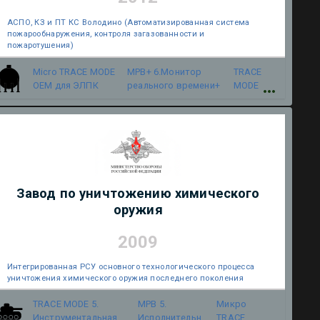
АСПО, КЗ и ПТ КС Володино (Автоматизированная система
пожарообнаружения, контроля загазованности и
пожаротушения)
Micro TRACE MODE
МРВ+ 6.Монитор
TRACE
OEM для ЭЛПК
реального времени+
MODE
Завод по уничтожению химического
оружия
2009
Интегрированная РСУ основного технологического процесса
уничтожения химического оружия последнего поколения
TRACE MODE 5.
МРВ 5.
Микро
Инструментальная
Исполнительный
TRACE