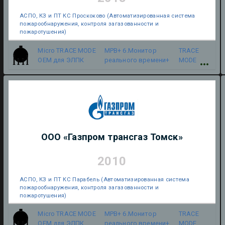
АСПО, КЗ и ПТ КС Проскоково (Автоматизированная система
пожарообнаружения, контроля загазованности и
пожаротушения)
Micro TRACE MODE
МРВ+ 6.Монитор
TRACE
OEM для ЭЛПК
реального времени+
MODE
ООО «Газпром трансгаз Томск»
2010
АСПО, КЗ и ПТ КС Парабель (Автоматизированная система
пожарообнаружения, контроля загазованности и
пожаротушения)
Micro TRACE MODE
МРВ+ 6.Монитор
TRACE
OEM для ЭЛПК
реального времени+
MODE