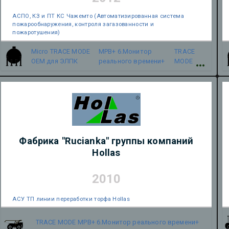
АСПО, КЗ и ПТ КС Чажемто (Автоматизированная система
пожарообнаружения, контроля загазованности и
пожаротушения)
Micro TRACE MODE
МРВ+ 6.Монитор
TRACE
OEM для ЭЛПК
реального времени+
MODE
Фабрика "Rucianka" группы компаний
Hollas
2010
АСУ ТП линии переработки торфа Hollas
TRACE MODE
МРВ+ 6.Монитор реального времени+