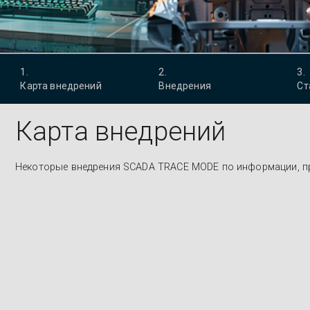
1
.
2
.
3
.
Карта внедрений
Внедрения
Ст
Карта внедрений
Некоторые внедрения SCADA TRACE MODE по информации, п