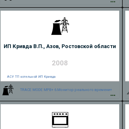
ИП Кривда В.П., Азов, Ростовской области
2008
АСУ ТП котельной ИП Кривда
TRACE MODE
МРВ+ 6.Монитор реального времени+