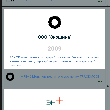
ООО "Экошина"
2009
АСУ ТП мини-завода по переработке автомобильных покрышек
в печное топливо, пирокарбон, резиновые чипсы и красящий
пигмент
МРВ+ 6.Монитор реального времени+
TRACE MODE