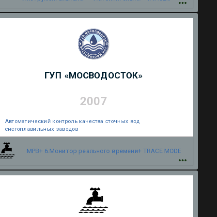
система
модуль
MODE 5
ГУП «МОСВОДОСТОК»
2007
Автоматический контроль качества сточных вод
снегоплавильных заводов
МРВ+ 6.Монитор реального времени+
TRACE MODE