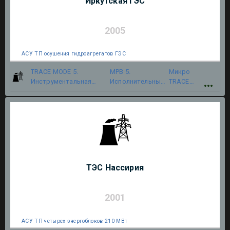
Иркутская ГЭС
2005
АСУ ТП осушения гидроагрегатов ГЭС
TRACE MODE 5.
МРВ 5.
Микро
Инструментальная
Исполнительный
TRACE
система
модуль
MODE 5
ТЭС Нассирия
2001
АСУ ТП четырех энергоблоков 210 МВт