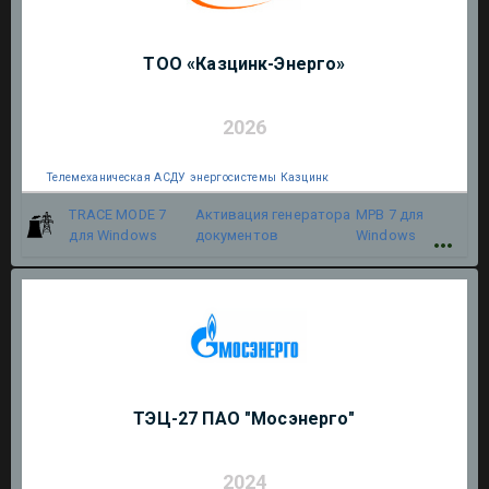
ТОО «Казцинк-Энерго»
2026
Телемеханическая АСДУ энергосистемы Казцинк
TRACE MODE 7
Активация генератора
МРВ 7 для
для Windows
документов
Windows
ТЭЦ-27 ПАО "Мосэнерго"
2024