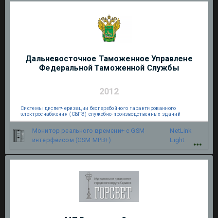
Дальневосточное Таможенное Управлене
Федеральной Таможенной Службы
2012
Системы диспетчеризации бесперебойного гарантированного
электроснабжения (СБГЭ) служебно-производственных зданий
Монитор реального времени+ c GSM
NetLink
интерфейсом (GSM МРВ+)
Light