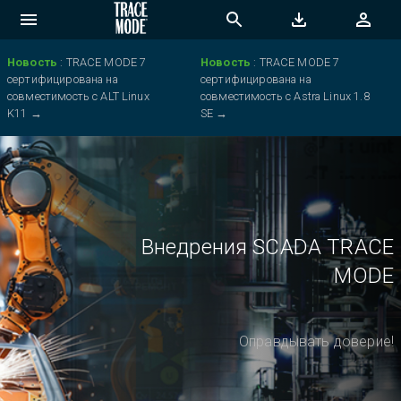
Новость
:
TRACE MODE 7
Новость
:
TRACE MODE 7
сертифицирована на
сертифицирована на
совместимость с ALT Linux
совместимость с Astra Linux 1.8
K11
→
SE
→
Внедрения SCADA TRACE
MODE
Оправдывать доверие!