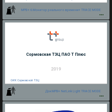
МРВ+ 6.Монитор реального времени+
TRACE MODE
Сормовская ТЭЦ ПАО Т Плюс
2019
ОИК Сормовской ТЭЦ
ДокМРВ+
NetLink Light
TRACE MODE