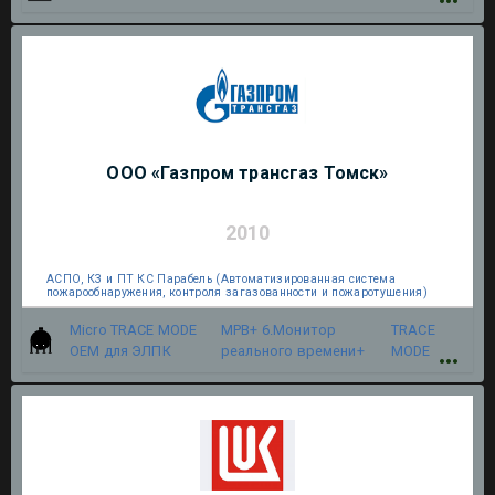
ООО «Газпром трансгаз Томск»
2010
АСПО, КЗ и ПТ КС Парабель (Автоматизированная система
пожарообнаружения, контроля загазованности и пожаротушения)
Micro TRACE MODE
МРВ+ 6.Монитор
TRACE
OEM для ЭЛПК
реального времени+
MODE