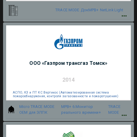
TRACE MODE
ДокМРВ+
NetLink Light
ООО «Газпром трансгаз Томск»
2014
АСПО, КЗ и ПТ КС Вертикос (Автоматизированная система
пожарообнаружения, контроля загазованности и пожаротушения)
Micro TRACE MODE
МРВ+ 6.Монитор
TRACE
OEM для ЭЛПК
реального времени+
MODE