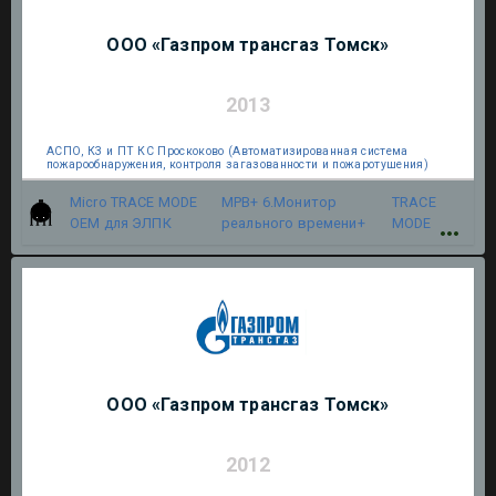
ООО «Газпром трансгаз Томск»
2013
АСПО, КЗ и ПТ КС Проскоково (Автоматизированная система
пожарообнаружения, контроля загазованности и пожаротушения)
Micro TRACE MODE
МРВ+ 6.Монитор
TRACE
OEM для ЭЛПК
реального времени+
MODE
ООО «Газпром трансгаз Томск»
2012