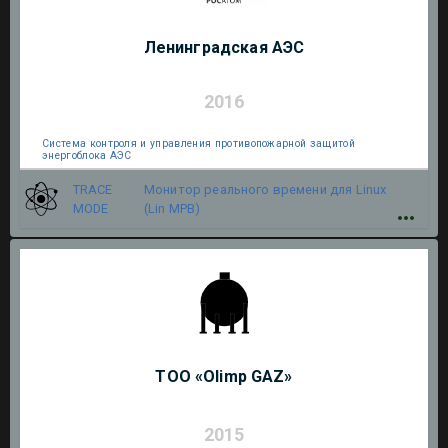
Ленинградская АЭС
2016
Система контроля и управления противопожарной защитой
энергоблока АЭС
TRACE
Монитор реального времени для Linux
MODE
(Lin МРВ)
ТОО «Olimp GAZ»
2015