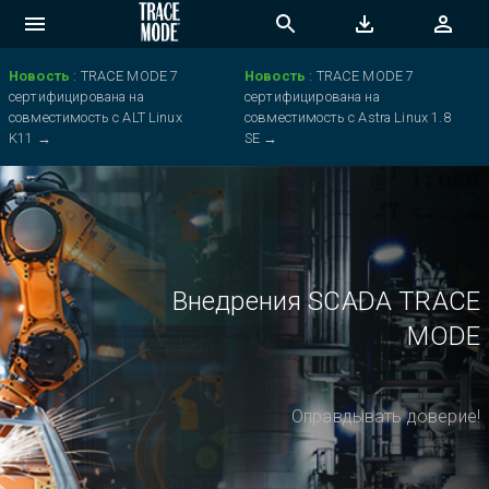
Новость
:
TRACE MODE 7
Новость
:
TRACE MODE 7
сертифицирована на
сертифицирована на
совместимость с ALT Linux
совместимость с Astra Linux 1.8
K11
→
SE
→
Внедрения SCADA TRACE
MODE
Оправдывать доверие!