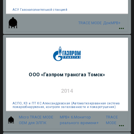
АСУ Газонаполнительной станцией
TRACE MODE
ДокМРВ+
ООО «Газпром трансгаз Томск»
2014
АСПО, КЗ и ПТ КС Александровская (Автоматизированная система
пожарообнаружения, контроля загазованности и пожаротушения)
Micro TRACE MODE
МРВ+ 6.Монитор
TRACE
OEM для ЭЛПК
реального времени+
MODE