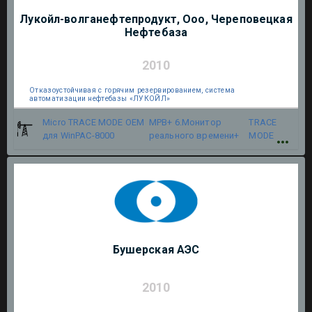
Лукойл-волганефтепродукт, Ооо, Череповецкая
Нефтебаза
2010
Отказоустойчивая с горячим резервированием, система
автоматизации нефтебазы «ЛУКОЙЛ»
Micro TRACE MODE OEM
МРВ+ 6.Монитор
TRACE
для WinPAC-8000
реального времени+
MODE
Бушерская АЭС
2010