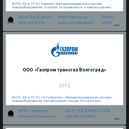
АСПО, КЗ и ПТ КС Чажемто (Автоматизированная система
пожарообнаружения, контроля загазованности и пожаротушения)
Micro TRACE MODE
МРВ+ 6.Монитор
TRACE
OEM для ЭЛПК
реального времени+
MODE
ООО «Газпром трансгаз Волгоград»
2012
АСПО, КЗ и ПТ КС «Усть-Бузулук» (Автоматизированная система
пожарообнаружения компрессорной станции Усть-Бузулук)
МРВ+ 6.Монитор
Micro TRACE MODE 6 OEM
реального времени+
для WinCon-8000