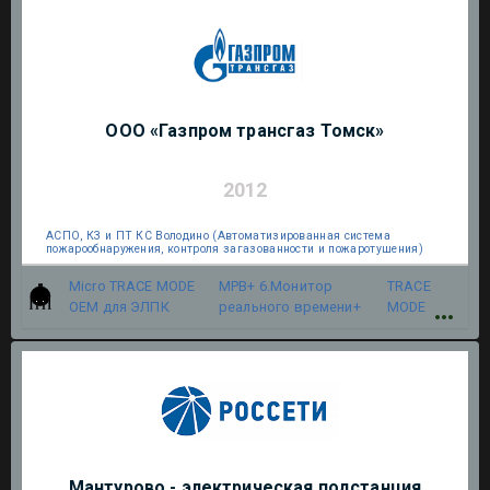
ООО «Газпром трансгаз Томск»
2012
АСПО, КЗ и ПТ КС Володино (Автоматизированная система
пожарообнаружения, контроля загазованности и пожаротушения)
Micro TRACE MODE
МРВ+ 6.Монитор
TRACE
OEM для ЭЛПК
реального времени+
MODE
Мантурово - электрическая подстанция