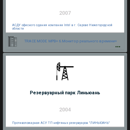
2007
АСДУ офисного здания компании Intel в г. Сарове Нижегородской
области
TRACE MODE
МРВ+ 6.Монитор реального времени+
Резервуарный парк Линьюань
2004
Противопожарная АСУ ТП нефтяных резервуаров "ЛИНЬЮАНЬ"