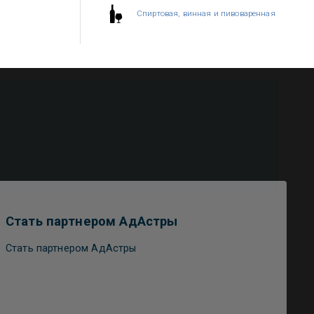
Спиртовая, винная и пивоваренная
Стать партнером АдАстры
Стать партнером АдАстры