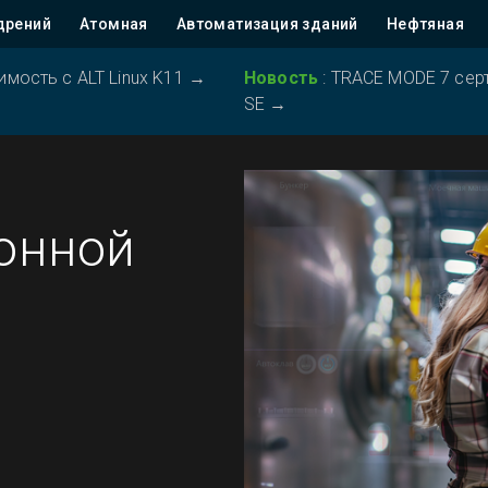
дрений
Атомная
Автоматизация зданий
Нефтяная
ость с ALT Linux K11
→
Новость
:
TRACE MODE 7 серт
SE
→
онной