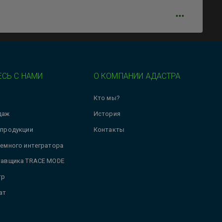
СЬ С НАМИ
О КОМПАНИИ АДАСТРА
Кто мы?
даж
История
 продукции
Контакты
темного интегратора
тавщика TRACE MODE
тр
ат