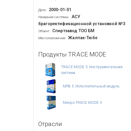
2000-01-01
Дата:
АСУ
Название системы:
брагоректификационной установкой №3
Спиртзавод ТОО БМ
Объект:
Жалпак-Тюбе
Местоположение:
Продукты TRACE MODE
TRACE MODE 5. Инструментальная
система
МРВ 5. Исполнительный модуль
Микро TRACE MODE 5
Отрасли