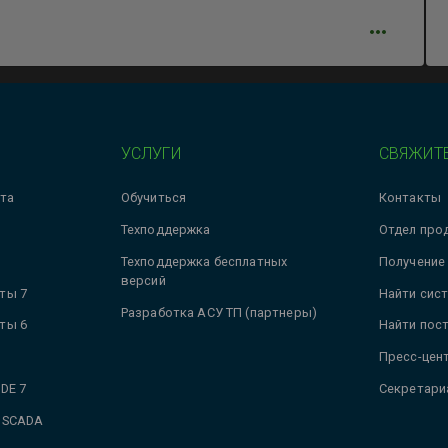
УСЛУГИ
СВЯЖИТЕ
та
Обучиться
Контакты
Техподдержка
Отдел про
Техподдержка бесплатных
Получение
версий
ты 7
Найти сис
Разработка АСУ ТП (партнеры)
ты 6
Найти пос
Пресс-цен
DE 7
Секретари
 SCADA