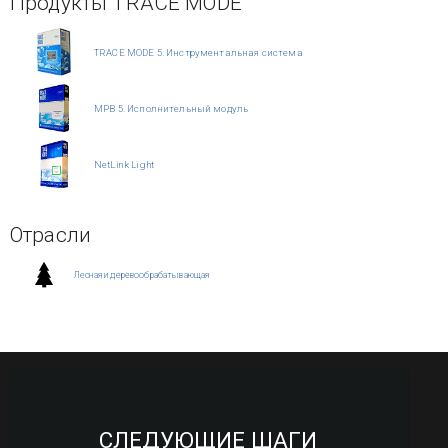
Продукты TRACE MODE
TRACE MODE 5. Инструментальная система
МРВ 5. Исполнительный модуль
NetLink Light
Отрасли
Лесная и деревообрабатывающая
СЛЕДУЮЩИЕ ШАГИ