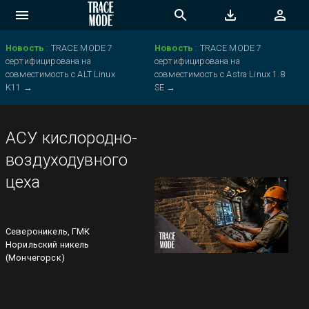
Новость
:
TRACE MODE 7
Новость
:
TRACE MODE 7
сертифицирована на
сертифицирована на
совместимость с ALT Linux
совместимость с Astra Linux 1.8
K11
→
SE
→
АСУ кислородно-
воздуходувного
цеха
Североникель, ГМК
Норильский никель
(Мончегорск)