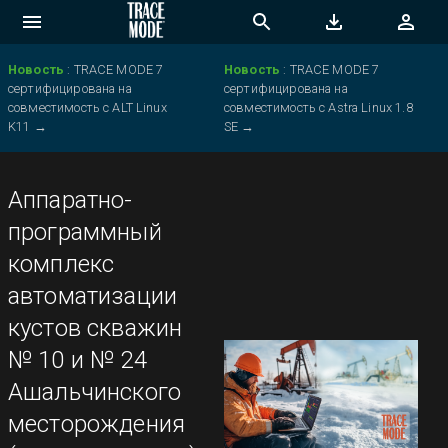
Новость
:
TRACE MODE 7
Новость
:
TRACE MODE 7
сертифицирована на
сертифицирована на
совместимость с ALT Linux
совместимость с Astra Linux 1.8
K11
→
SE
→
Аппаратно-
программный
комплекс
автоматизации
кустов скважин
№ 10 и № 24
Ашальчинского
месторождения