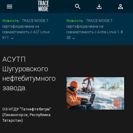
Новость
:
TRACE MODE 7
Новость
:
TRACE MODE 7
сертифицирована на
сертифицирована на
совместимость с ALT Linux
совместимость с Astra Linux 1.8
K11
→
SE
→
АСУТП
Шугуровского
нефтебитумного
завода.
ОЭ НГДУ "Татнефтебитум"
(Лениногорск, Республика
Татарстан)