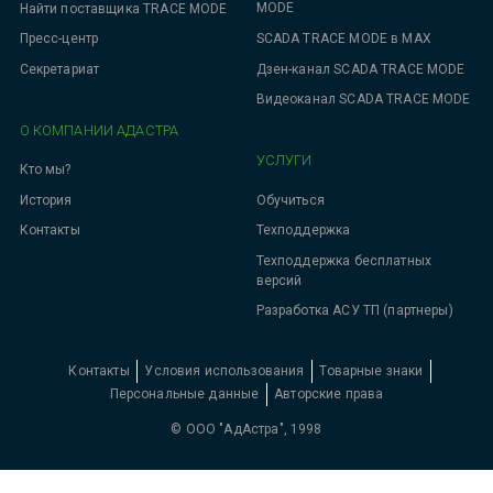
MODE
Найти поставщика TRACE MODE
SCADA TRACE MODE в MAX
Пресс-центр
Дзен-канал SCADA TRACE MODE
Секретариат
Видеоканал SCADA TRACE MODE
О КОМПАНИИ АДАСТРА
УСЛУГИ
Кто мы?
Обучиться
История
Техподдержка
Контакты
Техподдержка бесплатных
версий
Разработка АСУ ТП (партнеры)
Контакты
Условия использования
Товарные знаки
Персональные данные
Авторские права
© ООО "АдАстра", 1998