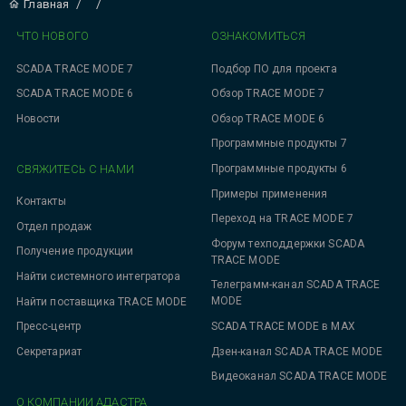
Главная
/
/
ЧТО НОВОГО
ОЗНАКОМИТЬСЯ
SCADA TRACE MODE 7
Подбор ПО для проекта
SCADA TRACE MODE 6
Обзор TRACE MODE 7
Новости
Обзор TRACE MODE 6
Программные продукты 7
СВЯЖИТЕСЬ С НАМИ
Программные продукты 6
Примеры применения
Контакты
Переход на TRACE MODE 7
Отдел продаж
Форум техподдержки SCADA
Получение продукции
TRACE MODE
Найти системного интегратора
Телеграмм-канал SCADA TRACE
MODE
Найти поставщика TRACE MODE
SCADA TRACE MODE в MAX
Пресс-центр
Дзен-канал SCADA TRACE MODE
Секретариат
Видеоканал SCADA TRACE MODE
О КОМПАНИИ АДАСТРА