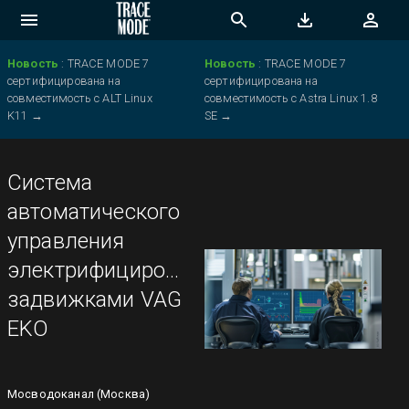
Новость
:
TRACE MODE 7
Новость
:
TRACE MODE 7
сертифицирована на
сертифицирована на
совместимость с ALT Linux
совместимость с Astra Linux 1.8
K11
→
SE
→
Система
автоматического
управления
электрифицированными
задвижками VAG
EKO
Мосводоканал (Москва)