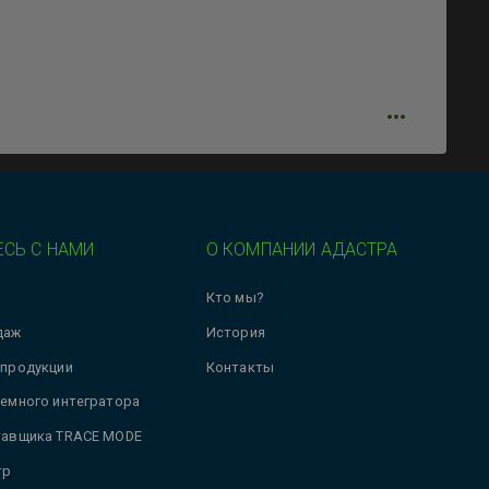
СЬ С НАМИ
О КОМПАНИИ АДАСТРА
Кто мы?
даж
История
 продукции
Контакты
темного интегратора
тавщика TRACE MODE
тр