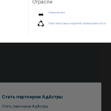
Отрасли
Химическая
Пластмассовых изделий промышленность
Стать партнером АдАстры
Стать партнером АдАстры