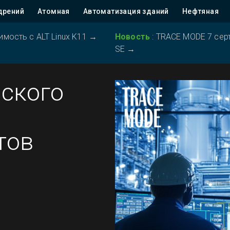
дрений
Атомная
Автоматизация зданий
Нефтяная
ость с ALT Linux K11
→
Новость
:
TRACE MODE 7 серт
SE
→
ского
тов