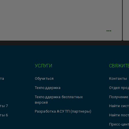
УСЛУГИ
СВЯЖИТЕ
та
Обучиться
Контакты
Техподдержка
Отдел про
Техподдержка бесплатных
Получение
версий
ты 7
Найти сис
Разработка АСУ ТП (партнеры)
ты 6
Найти пос
Пресс-цен