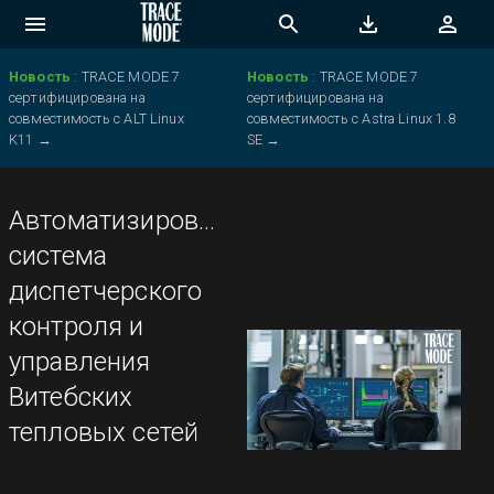
Новость
:
TRACE MODE 7
Новость
:
TRACE MODE 7
сертифицирована на
сертифицирована на
совместимость с ALT Linux
совместимость с Astra Linux 1.8
K11
→
SE
→
Автоматизированная
система
диспетчерского
контроля и
управления
Витебских
тепловых сетей