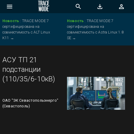
Новость
:
TRACE MODE 7
Новость
:
TRACE MODE 7
сертифицирована на
сертифицирована на
совместимость с ALT Linux
совместимость с Astra Linux 1.8
K11
→
SE
→
АСУ ТП 21
подстанции
(110/35/6-10кВ)
ОАО "ЭК Севастопольэнерго"
(Севастополь)