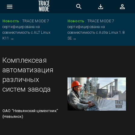
Новость
:
TRACE MODE 7
Новость
:
TRACE MODE 7
сертифицирована на
сертифицирована на
совместимость с ALT Linux
совместимость с Astra Linux 1.8
K11
→
SE
→
Комплексеая
автоматизация
различных
систем завода
ОАО “Невьянский цементник”
(Невьянск)