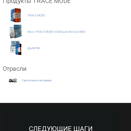
Продукты TRACE MODE
TRACE MODE
Micro TRACE MODE 6 OEM для WinCon-8000
ДокМРВ+
Отрасли
Строительные материалы
СЛЕДУЮЩИЕ ШАГИ