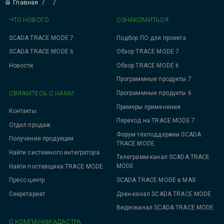
Главная
/
/
ЧТО НОВОГО
ОЗНАКОМИТЬСЯ
SCADA TRACE MODE 7
Подбор ПО для проекта
SCADA TRACE MODE 6
Обзор TRACE MODE 7
Новости
Обзор TRACE MODE 6
Программные продукты 7
СВЯЖИТЕСЬ С НАМИ
Программные продукты 6
Примеры применения
Контакты
Переход на TRACE MODE 7
Отдел продаж
Форум техподдержки SCADA
Получение продукции
TRACE MODE
Найти системного интегратора
Телеграмм-канал SCADA TRACE
MODE
Найти поставщика TRACE MODE
SCADA TRACE MODE в MAX
Пресс-центр
Дзен-канал SCADA TRACE MODE
Секретариат
Видеоканал SCADA TRACE MODE
О КОМПАНИИ АДАСТРА