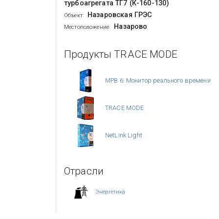
турбоагрегата ТГ7 (К-160-130)
Назаровская ГРЭС
Объект:
Назарово
Местоположение:
Продукты TRACE MODE
МРВ 6. Монитор реального времени
TRACE MODE
NetLink Light
Отрасли
Энергетика