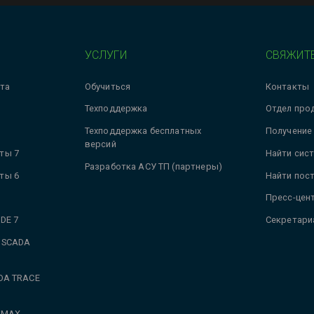
УСЛУГИ
СВЯЖИТЕ
та
Обучиться
Контакты
Техподдержка
Отдел про
Техподдержка бесплатных
Получение
версий
ты 7
Найти сис
Разработка АСУ ТП (партнеры)
ты 6
Найти пос
Пресс-цен
DE 7
Секретари
 SCADA
DA TRACE
 MAX