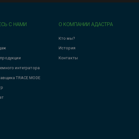
СЬ С НАМИ
О КОМПАНИИ АДАСТРА
Кто мы?
даж
История
 продукции
Контакты
темного интегратора
тавщика TRACE MODE
тр
ат