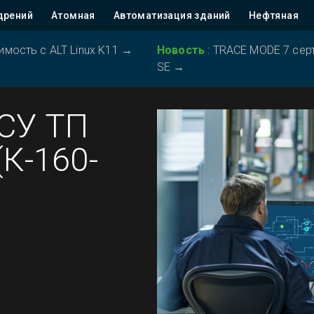
дрений
Атомная
Автоматизация зданий
Нефтяная
ость с ALT Linux K11
→
Новость
:
TRACE MODE 7 серт
SE
→
АСУ ТП
(К-160-