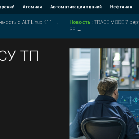
дрений
Атомная
Автоматизация зданий
Нефтяная
ость с ALT Linux K11
→
Новость
:
TRACE MODE 7 серт
SE
→
АСУ ТП
1