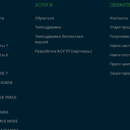
УСЛУГИ
СВЯЖИТЕ
та
Обучиться
Контакты
Техподдержка
Отдел про
Техподдержка бесплатных
Получение
версий
ты 7
Найти сис
Разработка АСУ ТП (партнеры)
ты 6
Найти пос
Пресс-цен
DE 7
Секретари
 SCADA
DA TRACE
 MAX
RACE MODE