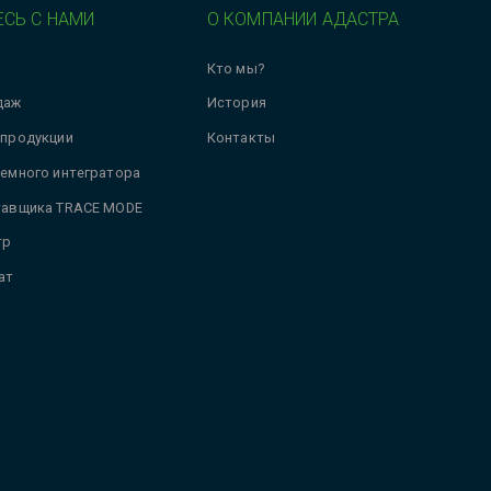
СЬ С НАМИ
О КОМПАНИИ АДАСТРА
Кто мы?
даж
История
 продукции
Контакты
темного интегратора
тавщика TRACE MODE
тр
ат