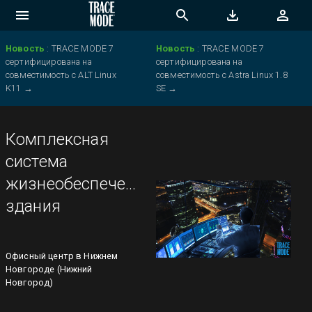
Новость
:
TRACE MODE 7
Новость
:
TRACE MODE 7
сертифицирована на
сертифицирована на
совместимость с ALT Linux
совместимость с Astra Linux 1.8
K11
→
SE
→
Комплексная
система
жизнеобеспечения
здания
Офисный центр в Нижнем
Новгороде (Нижний
Новгород)