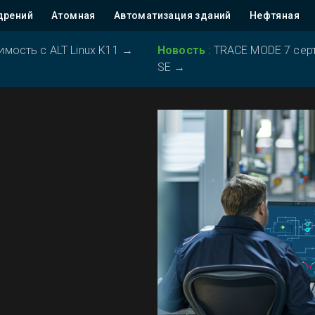
дрений
Атомная
Автоматизация зданий
Нефтяная
ость с ALT Linux K11
→
Новость
:
TRACE MODE 7 серт
SE
→