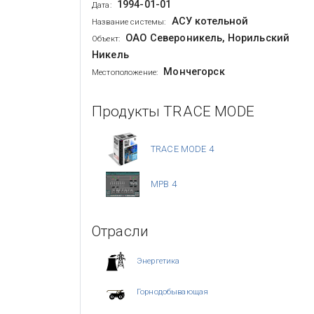
1994-01-01
Дата:
АСУ котельной
Название системы:
ОАО Североникель, Норильский
Объект:
Никель
Мончегорск
Местоположение:
Продукты TRACE MODE
TRACE MODE 4
МРВ 4
Отрасли
Энергетика
Горнодобывающая