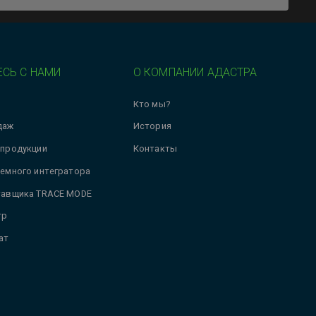
СЬ С НАМИ
О КОМПАНИИ АДАСТРА
Кто мы?
даж
История
 продукции
Контакты
темного интегратора
тавщика TRACE MODE
тр
ат