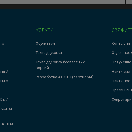
УСЛУГИ
СВЯЖИТЕ
та
Обучиться
Контакты
Техподдержка
Отдел про
Техподдержка бесплатных
Получение
версий
ты 7
Найти сис
Разработка АСУ ТП (партнеры)
ты 6
Найти пос
Пресс-цен
DE 7
Секретари
 SCADA
DA TRACE