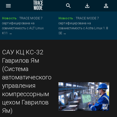
Новость
:
TRACE MODE 7
Новость
:
TRACE MODE 7
сертифицирована на
сертифицирована на
совместимость с ALT Linux
совместимость с Astra Linux 1.8
K11
→
SE
→
САУ КЦ КС-32
Гаврилов Ям
(Система
автоматического
управления
компрессорным
цехом Гаврилов
Ям)