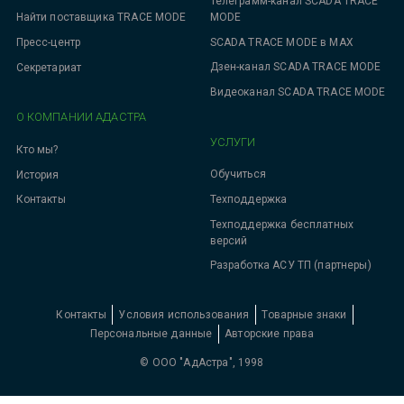
Телеграмм-канал SCADA TRACE
MODE
Найти поставщика TRACE MODE
SCADA TRACE MODE в MAX
Пресс-центр
Дзен-канал SCADA TRACE MODE
Секретариат
Видеоканал SCADA TRACE MODE
О КОМПАНИИ АДАСТРА
УСЛУГИ
Кто мы?
Обучиться
История
Техподдержка
Контакты
Техподдержка бесплатных
версий
Разработка АСУ ТП (партнеры)
Контакты
Условия использования
Товарные знаки
Персональные данные
Авторские права
© ООО "АдАстра", 1998