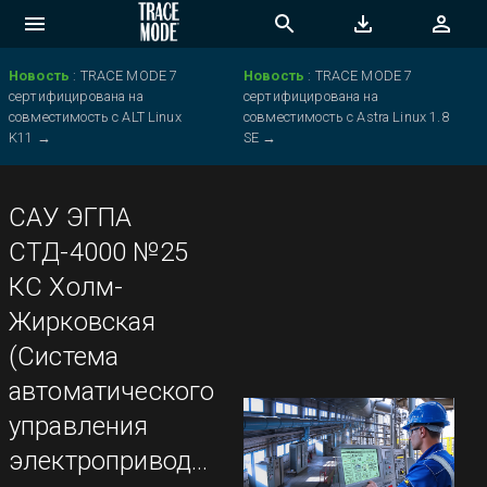
Новость
:
TRACE MODE 7
Новость
:
TRACE MODE 7
сертифицирована на
сертифицирована на
совместимость с ALT Linux
совместимость с Astra Linux 1.8
K11
→
SE
→
САУ ЭГПА
СТД-4000 №25
КС Холм-
Жирковская
(Система
автоматического
управления
электроприводными