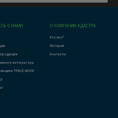
СЬ С НАМИ
О КОМПАНИИ АДАСТРА
Кто мы?
даж
История
 продукции
Контакты
темного интегратора
тавщика TRACE MODE
тр
ат