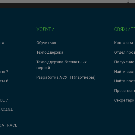
УСЛУГИ
СВЯЖИТЕ
та
Обучиться
Контакты
Техподдержка
Отдел про
Техподдержка бесплатных
Получение
версий
ты 7
Найти сис
Разработка АСУ ТП (партнеры)
ты 6
Найти пос
Пресс-цен
DE 7
Секретари
 SCADA
DA TRACE