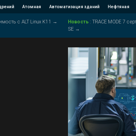
дрений
Атомная
Автоматизация зданий
Нефтяная
ость с ALT Linux K11
→
Новость
:
TRACE MODE 7 серт
SE
→