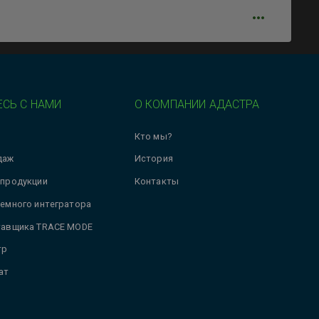
СЬ С НАМИ
О КОМПАНИИ АДАСТРА
Кто мы?
даж
История
 продукции
Контакты
темного интегратора
тавщика TRACE MODE
тр
ат