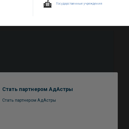
Государственные учреждения
Стать партнером АдАстры
Стать партнером АдАстры