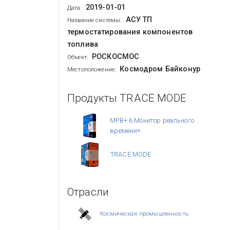
2019-01-01
Дата:
АСУ ТП
Название системы:
термостатирования компонентов
топлива
РОСКОСМОС
Объект:
Космодром Байконур
Местоположение:
Продукты TRACE MODE
МРВ+ 6.Монитор реального
времени+
TRACE MODE
Отрасли
Космическая промышленность