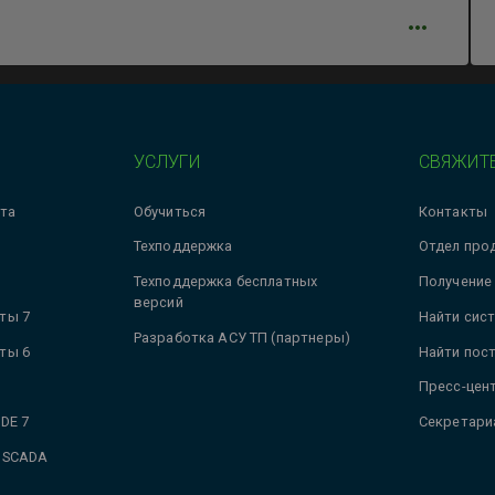
УСЛУГИ
СВЯЖИТЕ
та
Обучиться
Контакты
Техподдержка
Отдел про
Техподдержка бесплатных
Получение
версий
ты 7
Найти сис
Разработка АСУ ТП (партнеры)
ты 6
Найти пос
Пресс-цен
DE 7
Секретари
 SCADA