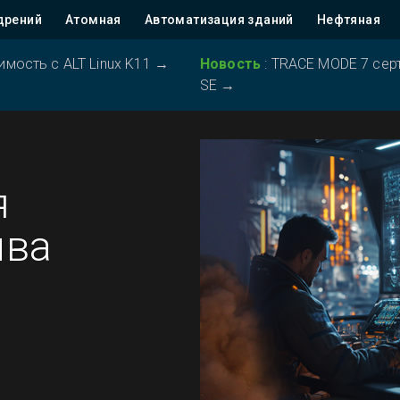
дрений
Атомная
Автоматизация зданий
Нефтяная
ость с ALT Linux K11
→
Новость
:
TRACE MODE 7 серт
SE
→
я
ива