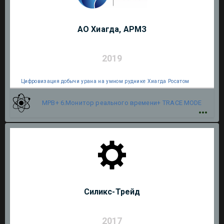
АО Хиагда, АРМЗ
2019
Цифровизация добычи урана на умном руднике Хиагда Росатом
МРВ+ 6.Монитор реального времени+
TRACE MODE
Силикс-Трейд
2017