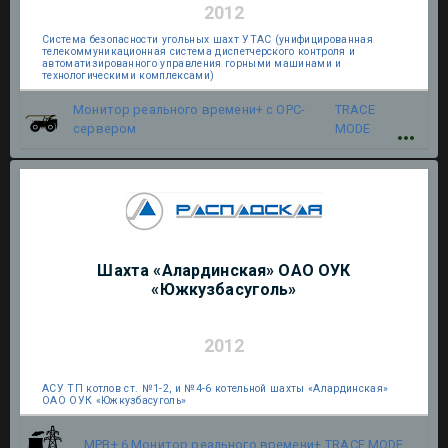
2012
Система безопасности угольных шахт УТАС (унифицированная
телекоммуникационная система диспетчерского контроля и
автоматизированного управления горными машинами и
технологическими комплексами)
Монитор реального времени+ с OPC-
TRACE
сервером
MODE
Шахта «Алардинская» ОАО ОУК
«Южкузбасуголь»
2012
АСУ ТП котлов ст. №1-2, и №4-6 котельной шахты «Алардинская»
ОАО ОУК «Южкузбасуголь»
МРВ+ 6.Монитор реального времени+
TRACE MODE