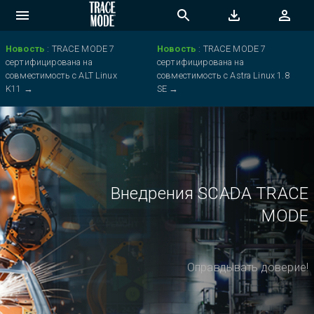
Новость
:
TRACE MODE 7
Новость
:
TRACE MODE 7
сертифицирована на
сертифицирована на
совместимость с ALT Linux
совместимость с Astra Linux 1.8
K11
→
SE
→
Внедрения SCADA TRACE
MODE
Оправдывать доверие!