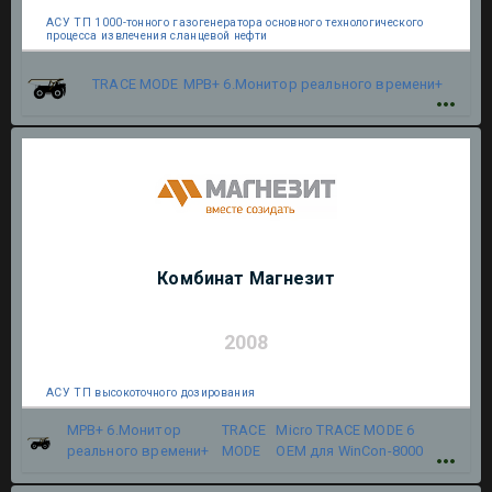
АСУ ТП 1000-тонного газогенератора основного технологического
процесса извлечения сланцевой нефти
TRACE MODE
МРВ+ 6.Монитор реального времени+
Комбинат Магнезит
2008
АСУ ТП высокоточного дозирования
МРВ+ 6.Монитор
TRACE
Micro TRACE MODE 6
реального времени+
MODE
OEM для WinCon-8000