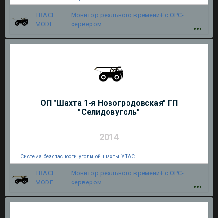
TRACE
Монитор реального времени+ с OPC-
MODE
сервером
ОП "Шахта 1-я Новогродовская" ГП
"Селидовуголь"
2014
Система безопасности угольной шахты УТАС
TRACE
Монитор реального времени+ с OPC-
MODE
сервером