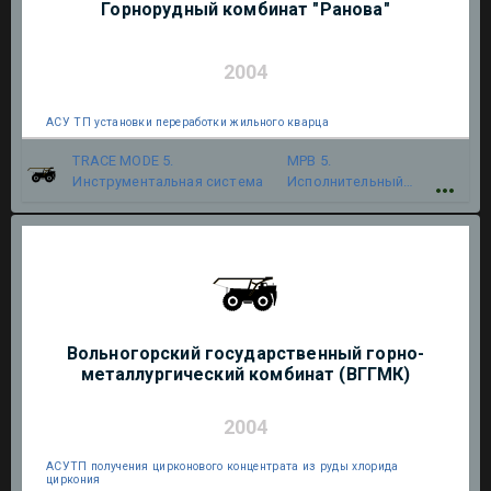
Горнорудный комбинат "Ранова"
2004
АСУ ТП установки переработки жильного кварца
TRACE MODE 5.
МРВ 5.
Инструментальная система
Исполнительный
модуль
Вольногорский государственный горно-
металлургический комбинат (ВГГМК)
2004
АСУТП получения цирконового концентрата из руды хлорида
циркония