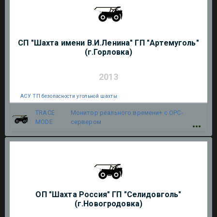
СП "Шахта имени В.И.Ленина" ГП "Артемуголь"
(г.Горловка)
2013
АСУ ТП безопасности угольной шахты
TRACE
Монитор реального времени+ с OPC-
MODE
сервером
ОП "Шахта Россия" ГП "Селидовголь"
(г.Новогродовка)