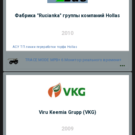
Фабрика "Rucianka" группы компаний Hollas
2010
АСУ ТП линии переработки торфа Hollas
TRACE MODE
МРВ+ 6.Монитор реального времени+
Viru Keemia Grupp (VKG)
2009