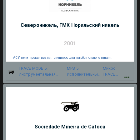
Североникель, ГМК Норильский никель
2001
АСУ печи прокаливания спецпорошка карбонильного никеля
TRACE MODE 5.
МРВ 5.
Микро
Инструментальная
Исполнительный
TRACE
система
модуль
MODE 5
Sociedade Mineira de Catoca