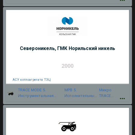
система
модуль
MODE 5
Североникель, ГМК Норильский никель
2000
АСУ котлоагрегата ТЭЦ
TRACE MODE 5.
МРВ 5.
Микро
Инструментальная
Исполнительный
TRACE
система
модуль
MODE 5