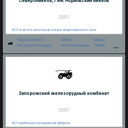
Североникель, ГМК Норильский никель
2001
АСУ агрегата автогенной плавки медеплавильного цеха
TRACE MODE 5.
МРВ 5.
Микро
Инструментальная
Исполнительный
TRACE
система
модуль
MODE 5
Запорожский железорудный комбинат
2001
АСУ дробильно-сортировочной фабрики