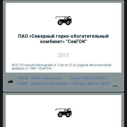
ПАО «Северный горно-обогатительный
комбинат» "СевГОК"
2015
АСУ ТП секций обогащения (с 1-ой по 27-ю) рудной обогатительной
фабрики n1 ПАО «СевГОК»
TRACE
МРВ+ 6.Монитор
Micro TRACE MODE 6
MODE
реального времени+
OEM для WinCon-8000