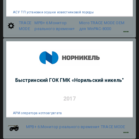
АСУ ТП установки осушки известняковой породы
TRACE
МРВ+ 6.Монитор
Micro TRACE MODE OEM
MODE
реального времени+
для WinPAC-8000
Быстринский ГОК ГМК «Норильский никель"
2017
АРМ оператора котлоагрегата
МРВ+ 6.Монитор реального времени+
TRACE MODE