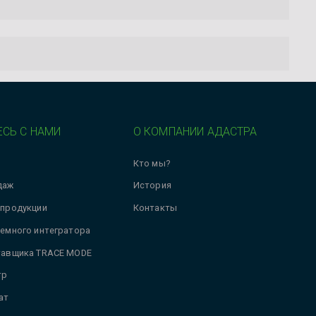
СЬ С НАМИ
О КОМПАНИИ АДАСТРА
Кто мы?
даж
История
 продукции
Контакты
темного интегратора
тавщика TRACE MODE
тр
ат