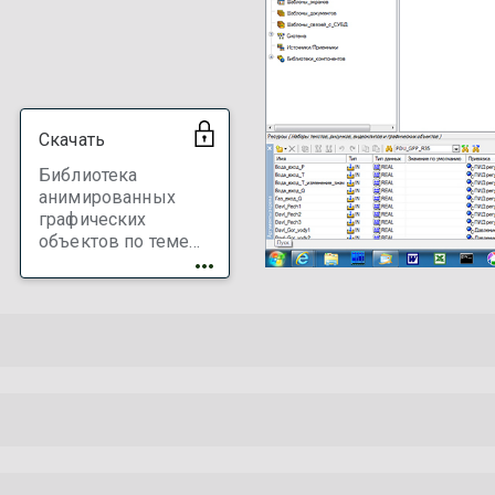
Скачать
Библиотека
анимированных
графических
объектов по теме
вентиляция и
кондиционирование
(HVAC/ОВИК) для
TRACE MODE 6.
Проф. Баз.