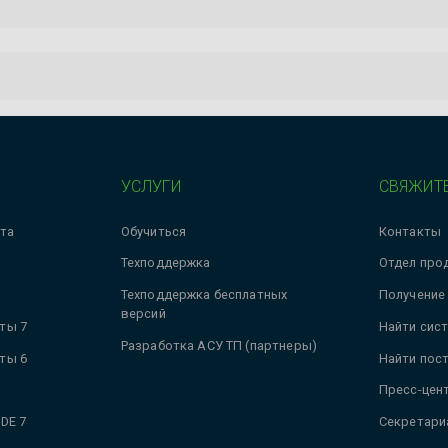
УСЛУГИ
СВЯЖИТЕ
та
Обучиться
Контакты
Техподдержка
Отдел про
Техподдержка бесплатных
Получение
версий
ты 7
Найти сис
Разработка АСУ ТП (партнеры)
ты 6
Найти пос
Пресс-цен
DE 7
Секретари