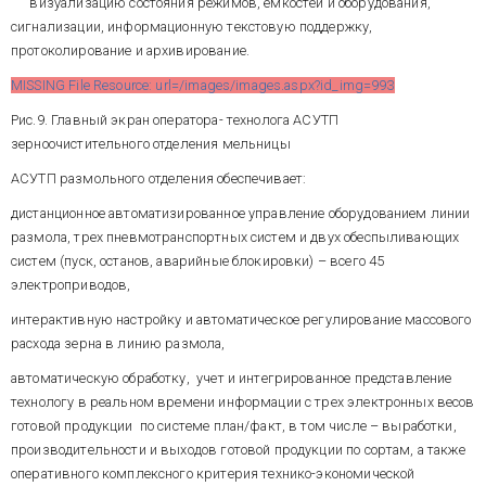
визуализацию состояния режимов, емкостей и оборудования,
экономическими системами и
сигнализации, информационную текстовую поддержку,
др. Инструменты и
протоколирование и архивирование.
исполнительные системы
TRACE MODE 5 приобрели
MISSING File Resource: url=/images/images.aspx?id_img=993
завидную эксплуатационную
надежность, сбытовая политика
Рис.9. Главный экран оператора- технолога АСУТП
фирмы привлекательна и
зерноочистительного отделения мельницы
активна, техническая
поддержка по настоящему
АСУТП размольного отделения обеспечивает:
оперативна, обширна и
доброжелательна.
дистанционное автоматизированное управление оборудованием линии
размола, трех пневмотранспортных систем и двух обеспыливающих
систем (пуск, останов, аварийные блокировки) – всего 45
электроприводов,
интерактивную настройку и автоматическое регулирование массового
расхода зерна в линию размола,
автоматическую обработку, учет и интегрированное представление
технологу в реальном времени информации с трех электронных весов
готовой продукции по системе план/факт, в том числе – выработки,
производительности и выходов готовой продукции по сортам, а также
оперативного комплексного критерия технико-экономической