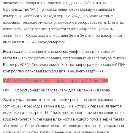
безлюдной.
собственно, и не было – был
экспозицию входного потока зерна в датчике СВЧ влагомера
внедренный 12 лет назад
(производство ФРГ), точное деление потока между машинами и
комплекс из 14 автономных
В процессе модернизации
измерение массового расхода зерна в каждый увлажнитель с
контуров стабилизации расхода
решались следующие задачи
помощью тензометрического лоткового преобразователя. Для этих
зерна, управляемых по месту.
технического и системно-
целей в бункере агрегата требуется стабилизировать уровень
Контуры имели
функционального характера:
преобразователи расхода с
заполнения. Расход зерна в машины 2-го и 3-го этапов измеряется
дифтрансформаторным
индивидуальными расходомерами.
замена дифтрасформаторных
датчиком и аналоговые ПИ-
преобразователей
регуляторы производства
Вода подается в машины с помощью унифицированных систем
тензометрическими с целью
МЗТА.
автоматического регулирования, построенных на аппаратуре фирмы
качественного улучшения
Бюркерт (ФРГ). Системы имеют жестко запрограммированный ПИ-
метрологических
характеристик каналов
контроллер с токовым входом для внешнего задатчика.
измерения массового расхода
замена аналоговой
MISSING File Resource: url=/images/images.aspx?id_img=985
зерна,
аппаратуры системы на
современную
Рис. 1. Структурная схема установок для увлажнения зерна
микропроцессорную с целью
повышения качества
Задача управления увлажнителями - регулирование заданного
регулирования и
соотношения расходов зерна и воды, из которых первый является
эксплуатационной надежности,
централизация и
ведущим параметром. На 1-м этапе это соотношение дополнительно
компьютеризация управления,
корректируется по текущей влажности входного потока зерна таким
т.е. создание АСУТП для
образом, чтобы стабилизировать выходную влажность на заданном
существенного повышения
уровне. Компьютер, расположенный в центральном пункте
качества управления процессом