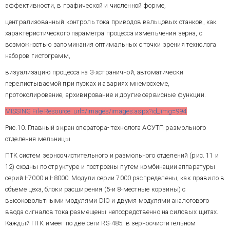
эффективности, в графической и численной форме,
централизованный контроль тока приводов вальцовых станков, как
характеристического параметра процесса измельчения зерна, с
возможностью запоминания оптимальных с точки зрения технолога
наборов гистограмм,
визуализацию процесса на 3-хстраничной, автоматически
перелистываемой при пусках и авариях мнемосхеме,
протоколирование, архивирование и другие сервисные функции.
MISSING File Resource: url=/images/images.aspx?id_img=994
Рис.10. Главный экран оператора- технолога АСУТП размольного
отделения мельницы
ПТК систем зерноочистительного и размольного отделений (рис. 11 и
12) сходны по структуре и построены путем комбинации аппаратуры
серий I-7000 и I-8000. Модули серии 7000 распределены, как правило в
объеме цеха, блоки расширения (5-и 8-местные корзины) с
высоковольтными модулями DIO и двумя модулями аналогового
ввода сигналов тока размещены непосредственно на силовых щитах.
Каждый ПТК имеет по две сети RS-485: в зерноочистительном