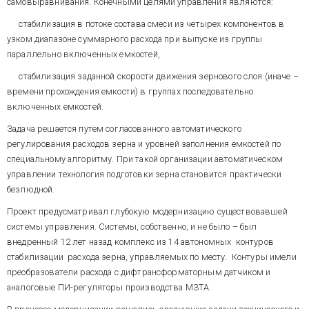
самовыравнивания. Конечными целями управления являются:
регуляторов уровня. Модель
id_img=990
дает возможность в реальном
стабилизация в потоке состава смеси из четырех компонентов в
времени непрерывно
Рис. 6. Процессы стабилизации
узком диапазоне суммарного расхода при выпуске из группы
оценивать распределения масс
уровня зерна в емкостях цеха
зерна в системе емкостей по
параллельно включенных емкостей,
подготовки зерна
дифференциалу расходов стока/
стабилизация заданной скорости движения зернового слоя (иначе –
притока при автоматической
корректировке погрешности
В настоящее время система
времени прохождения емкости) в группах последовательно
расчета по сигналам
работает на сортовой мельнице
включенных емкостей.
дискретных датчиков уровня
производительностью 250 т
(рис. 4 и 6). За счет этого мы
зерна в сутки ОАО "Ржевский
Задача решается путем согласованного автоматического
отказались от установки на
комбинат хлебопродуктов" в
регулирования расходов зерна и уровней заполнения емкостей по
объекте 18 непрерывных
Тверской области.
КОМПЛЕКСНАЯ
АСУТП
специальному алгоритму. При такой организации автоматическом
уровнемеров, сократив
МЕЛЬНИЦЫ
ООО
"
АГРОТЕК
"
управлении технология подготовки зерна становится практически
стоимость КТС системы почти
на 30 %.
безлюдной.
Мельница – новостройка, для
Проект предусматривал глубокую модернизацию существовавшей
которой разработан этот проект,
по своей производительности -
системы управления. Системы, собственно, и не было – был
80 т зерна в сутки, и составу
внедренный 12 лет назад комплекс из 14 автономных контуров
оборудования занимает
стабилизации расхода зерна, управляемых по месту. Контуры имели
промежуточное положение
преобразователи расхода с дифтрансформаторным датчиком и
между промышленными
АСУТП охватывает весь
мельницами (100 – 500 т/сут) и
аналоговые ПИ-регуляторы производства МЗТА.
технологический цикл
мини-мельницами агрегатного
производства муки. Объект