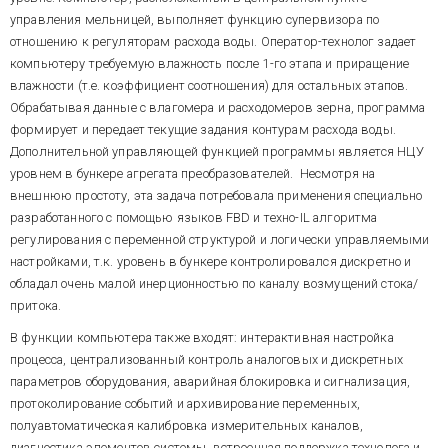
в целом.
управления мельницей, выполняет функцию супервизора по
Главный экран системы
отношению к регуляторам расхода воды. Оператор-технолог задает
показан на рис. 4. Интерфейс
компьютеру требуемую влажность после 1-го этапа и приращение
технолога обеспечивает:
влажности (т.е. коэффициент соотношения) для остальных этапов.
Обрабатывая данные с влагомера и расходомеров зерна, программа
интерактивную настройку
формирует и передает текущие задания контурам расхода воды.
конфигурации и
Дополнительной управляющей функцией программы является НЦУ
производительности потоков
зерна, последовательности и
уровнем в бункере агрегата преобразователей. Несмотря на
уровня заполнения емкостей,
внешнюю простоту, эта задача потребовала применения специально
рецепта приготавливаемой
разработанного с помощью языков FBD и техно-IL алгоритма
смеси компонентов, управление
контроль распределения
регулирования с переменной структурой и логически управляемыми
включением и отключением
расходов зерна в схеме,
настройками, т.к. уровень в бункере контролировался дискретно и
потоков, с защитой от
текущих значений процентного
неправильных действий
обладал очень малой инерционностью по каналу возмущений стока/
соотношения компонентов
оператора,
смеси, степени заполнения
притока.
емкостей и времени
В функции компьютера также входят: интерактивная настройка
пребывания в них зернового
контроль состояния
слоя,
процесса, централизованный контроль аналоговых и дискретных
регуляторов потока,
параметров оборудования, аварийная блокировка и сигнализация,
транспортного оборудования и
коммуникационных элементов,
протоколирование событий и архивирование переменных,
аварийную сигнализацию.
полуавтоматическая калибровка измерительных каналов,
диагностика элементов системы, встроенная поддержка технолога и