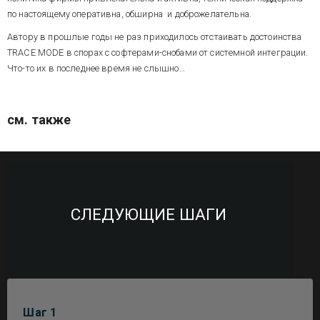
по настоящему оперативна, обширна и доброжелательна.
Автору в прошлые годы не раз приходилось отстаивать достоинства
TRACE MODE в спорах с софтерами-снобами от системной интеграции.
Что-то их в последнее время не слышно…
см. также
СЛЕДУЮЩИЕ ШАГИ
Шаг 1