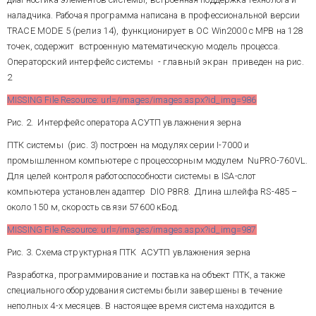
MISSING File Resource:
наладчика. Рабочая программа написана в профессиональной версии
url=/images/images.aspx?
TRACE MODE 5 (релиз 14), функционирует в ОС Win2000 с МРВ на 128
id_img=988
точек, содержит встроенную математическую модель процесса.
Операторский интерфейс системы - главный экран приведен на рис.
Рис.4. Интерфейс оператора-
2
технолога АСУ потоками зерна
MISSING File Resource: url=/images/images.aspx?id_img=986
Система реализует заданный
режим путем прямого
Рис. 2. Интерфейс оператора АСУТП увлажнения зерна
цифрового регулирования 12
ПТК системы (рис. 3) построен на модулях серии I-7000 и
расходов зерна из емкостей и
дискретного регулирования
промышленном компьютере с процессорным модулем NuPRO-760VL.
уровней в группах емкостей по
Для целей контроля работоспособности системы в ISA-слот
сигналам датчиков уровня, на
На выходе процесса, для
компьютера установлен адаптер DIO P8R8. Длина шлейфа RS-485 –
которых оператор
стабилизации подачи
около 150 м, скорость связи 57600 кБод.
устанавливает маркер. В
подготовленного зерна в
случае аварий транспортного
размольный цех, установлена
MISSING File Resource: url=/images/images.aspx?id_img=987
оборудования предусмотрена
локальная система из двух
автоматическая блокировка
контуров регулирования на
Рис. 3. Схема структурная ПТК АСУТП увлажнения зерна
потоков с последующим
базе контроллера "Лагуна" I-
MISSING File Resource:
восстановлением заданного
Разработка, программирование и поставка на объект ПТК, а также
7188. Для целей контроля и
url=/images/images.aspx?
режима. Программную
настройки эта система
специального оборудования системы были завершены в течение
id_img=989
реализацию функций контроля,
подключена к центральному
неполных 4-х месяцев. В настоящее время система находится в
управления и регулирования
компьютеру четвертой сетью