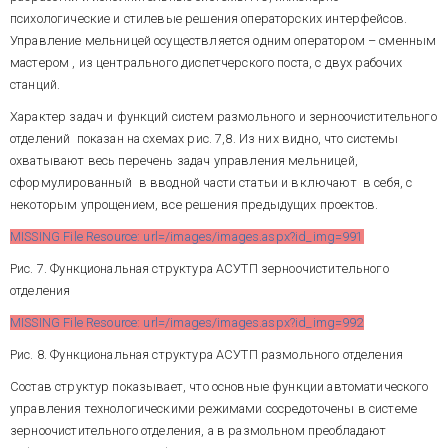
обмена. Скорость обмена –
модулях NuPRO-760VL.
психологические и стилевые решения операторских интерфейсов.
57600 кБод.
Разработка рабочих программ
Управление мельницей осуществляется одним оператором – сменным
выполнена в профессиональной
мастером , из центрального диспетчерского поста, с двух рабочих
версии SCADA TRACE MODE 5
(релиз 15). Для обмена с
станций.
В настоящее время обе системы
контроллерами весов фирмы
находятся в стадии монтажа на
Характер задач и функций систем размольного и зерноочистительного
"Тензо-М" используется
мельнице в пос. Ленино
драйвер производства
отделений показан на схемах рис. 7,8. Из них видно, что системы
Липецкой обл., ввод в действие
"АдАстра". Исполнительные
охватывают весь перечень задач управления мельницей,
запланирован в 1 кв. 2005 г.
системы – МРВ SCADA TRACE
Ожидаемый срок окупаемости
сформулированный в вводной части статьи и включают в себя, с
MODE 5 на 512 каналов каждый.
затрат на систему
не
более
MISSING File Resource:
некоторым упрощением, все решения предыдущих проектов.
года
, численность сменного
url=/images/images.aspx?
персонала сократится в 3 раза.
MISSING File Resource: url=/images/images.aspx?id_img=991
id_img=996
Рис. 7. Функциональная структура АСУТП зерноочистительного
Рис. 12. Структурная схема ПТК
отделения
АСУТП размольного отделения
ЗАКЛЮЧЕНИЕ
MISSING File Resource: url=/images/images.aspx?id_img=992
Рис. 8. Функциональная структура АСУТП размольного отделения
В статье показаны только три
Состав структур показывает, что основные функции автоматического
проекта – всего с
использованием SCADA-
управления технологическими режимами сосредоточены в системе
системы TRACE MODE
зерноочистительного отделения, а в размольном преобладают
коллективами, руководимыми