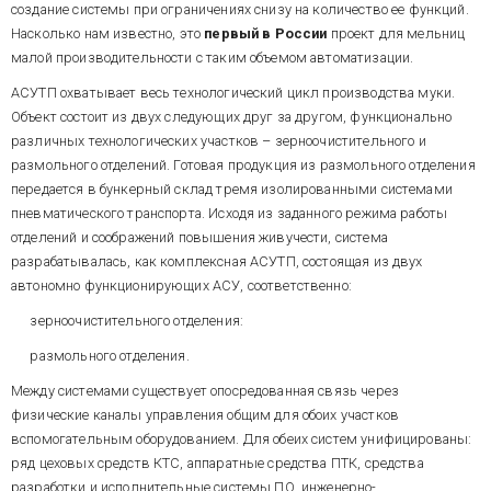
создание системы при ограничениях снизу на количество ее функций.
Насколько нам известно, это
первый
в
России
проект для мельниц
ПТК систем
малой производительности с таким объемом автоматизации.
зерноочистительного и
размольного отделений (рис. 11
АСУТП охватывает весь технологический цикл производства муки.
и 12) сходны по структуре и
Объект состоит из двух следующих друг за другом, функционально
построены путем комбинации
аппаратуры серий I-7000 и I-
различных технологических участков – зерноочистительного и
8000. Модули серии 7000
MISSING File Resource:
размольного отделений. Готовая продукция из размольного отделения
распределены, как правило в
url=/images/images.aspx?
передается в бункерный склад тремя изолированными системами
объеме цеха, блоки расширения
id_img=995
пневматического транспорта. Исходя из заданного режима работы
(5-и 8-местные корзины) с
отделений и соображений повышения живучести, система
высоковольтными модулями
Рис. 11. Схема структурная ПТК
DIO и двумя модулями
разрабатывалась, как комплексная АСУТП, состоящая из двух
АСУТП зерноочистительного
аналогового ввода сигналов
автономно функционирующих АСУ, соответственно:
отделения
тока размещены
непосредственно на силовых
зерноочистительного отделения:
щитах. Каждый ПТК имеет по
ПТК зерноочистительного
размольного отделения.
две сети RS-485: в
отделения обеспечивает ввод/
зерноочистительном отделении
вывод 197 физических
Между системами существует опосредованная связь через
– из соображений
сигналов, в том числе 8
физические каналы управления общим для обоих участков
функциональной живучести, в
аналоговых, ПТК размольного
размольном отделении – для
отделения, соответственно - 179,
вспомогательным оборудованием. Для обеих систем унифицированы:
избежания конфликта
в том числе 18 аналоговых.
ряд цеховых средств КТС, аппаратные средства ПТК, средства
ПО систем функционирует под
разнородных протоколов
Win2000 в PICMG-процессорных
разработки и исполнительные системы ПО, инженерно-