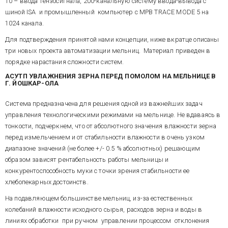
10 – ввода тензосигнала, 200-канальную систему ввода-вывода с
Дополнительной управляющей
экран приведен на рис. 2
кБод.
функцией программы является
шиной ISA и промышленный компьютер с МРВ TRACE MODE 5 на
Рис. 3. Схема структурная ПТК
НЦУ уровнем в бункере
АСУТП увлажнения зерна
1024 канала.
агрегата преобразователей.
Несмотря на внешнюю
Для подтверждения принятой нами концепции, ниже вкратце описаны
Разработка, программирование
простоту, эта задача
три новых проекта автоматизации мельниц. Материал приведен в
и поставка на объект ПТК, а
потребовала применения
порядке нарастания сложности систем.
также специального
специально разработанного с
оборудования системы были
помощью языков FBD и техно-IL
АСУТП
УВЛАЖНЕНИЯ
ЗЕРНА
ПЕРЕД
ПОМОЛОМ
НА
МЕЛЬНИЦЕ
В
завершены в течение неполных
Г
.
ЙОШКАР
-
ОЛА
алгоритма регулирования с
4-х месяцев. В настоящее время
АСУ
ПОТОКАМИ
ЗЕРНА
ПРИ
переменной структурой и
система находится в опытной
ПОДГОТОВКЕ
К
ПОМОЛУ
НА
логически управляемыми
Система предназначена для решения одной из важнейших задач
эксплуатации на мельнице ОАО
МЕЛЬНИЦЕ
В
Г
.
РЖЕВ
настройками, т.к. уровень в
управления технологическими режимами на мельнице. Не вдаваясь в
"Йошкар-олинский комбинат
бункере контролировался
тонкости, подчеркнем, что от абсолютного значения влажности зерна
хлебопродуктов" в республике
дискретно и обладал очень
Подготовка зерна к помолу на
Марий-Эл.
перед измельчением и от стабильности влажности в очень узком
малой инерционностью по
современных мельницах –
каналу возмущений стока/
диапазоне значений (не более +/- 0.5 % абсолютных) решающим
непрерывный процесс,
притока.
образом зависят рентабельность работы мельницы и
происходящий в течение 18 – 24
часов. За это время зерно 3 - 4
конкурентоспособность муки с точки зрения стабильности ее
различных сортов
хлебопекарных достоинств.
смешивается в определенной
Задача управления потоками
пропорции, непрерывно
На подавляющем большинстве мельниц, из-за естественных
зерна - главная в управлении
перемещается по сложной
колебаний влажности исходного сырья, расходов зерна и воды в
технологией его подготовки. Она
системе машин, коммуникаций
формулируется, как
линиях обработки при ручном управлении процессом отклонения
и емкостей, очищается и
регулирование материального