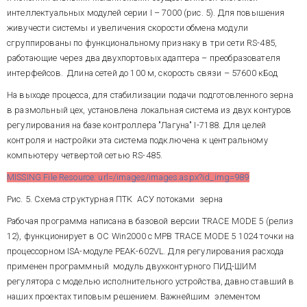
главную
цель
автоматизации
автоматизированное
интеллектуальных модулей серии I – 7000 (рис. 5). Для повышения
мукомольной технологии в
управление оборудованием трех
целом: в зерноочистительном
живучести системы и увеличения скорости обмена модули
технологических маршрутов и
отделении – устранить
сгруппированы по функциональному признаку в три сети RS-485,
обеспыливающей системы
человека, как фактор,
работающие через два двухпортовых адаптера – преобразователя
(пуск, останов, аварийные
раскачивающий процесс, и
блокировки) – всего 36
интерфейсов. Длина сетей до 100 м, скорость связи – 57600 кБод
стабилизировать
интерактивную настройку и
электроприводов, в том числе
характеристики сырья, в
автоматическую стабилизацию
На выходе процесса, для стабилизации подачи подготовленного зерна
4 – с частотным
размольном – повысить объем,
расхода зерна на
регулированием,
в размольный цех, установлена локальная система из двух контуров
достоверность и скорость
технологические линии с
циркуляции информации в
помощь регуляторов массового
регулирования на базе контроллера "Лагуна" I-7188. Для целей
человеко-машинном контуре
и объемного расхода, а также
контроля и настройки эта система подключена к центральному
эвристического управления
режимов увлажнения,
автоматическое
компьютеру четвертой сетью RS-485.
процессом. На рис. 9 и 10
регулирование заданных
приведены главные
MISSING File Resource: url=/images/images.aspx?id_img=989
уровней заполнения емкостей,
операторские экраны рабочих
станций.
Рис. 5. Схема структурная ПТК АСУ потоками зерна
визуализацию состояния
режимов, емкостей и
Рабочая программа написана в базовой версии TRACE MODE 5 (релиз
оборудования, сигнализации,
12), функционирует в ОС Win2000 с МРВ TRACE MODE 5 1024 точки на
информационную текстовую
процессорном ISA-модуле PEAK-602VL. Для регулирования расхода
поддержку, протоколирование и
применен программный модуль двухконтурного ПИД-ШИМ
архивирование.
регулятора с моделью исполнительного устройства, давно ставший в
MISSING File Resource:
url=/images/images.aspx?
наших проектах типовым решением. Важнейшим элементом