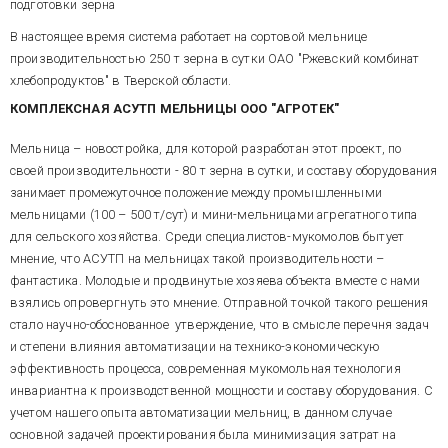
представление технологу в
подготовки зерна
реальном времени
В настоящее время система работает на сортовой мельнице
информации с трех
электронных весов готовой
производительностью 250 т зерна в сутки ОАО "Ржевский комбинат
продукции по системе план/
централизованный контроль
хлебопродуктов" в Тверской области.
факт, в том числе – выработки,
тока приводов вальцовых
КОМПЛЕКСНАЯ
АСУТП
МЕЛЬНИЦЫ
ООО
"
АГРОТЕК
"
производительности и выходов
станков, как
готовой продукции по сортам, а
характеристического параметра
также оперативного
Мельница – новостройка, для которой разработан этот проект, по
процесса измельчения зерна, с
комплексного критерия
возможностью запоминания
своей производительности - 80 т зерна в сутки, и составу оборудования
технико-экономической
оптимальных с точки зрения
занимает промежуточное положение между промышленными
визуализацию процесса на 3-
эффективности, в графической
технолога наборов гистограмм,
хстраничной, автоматически
мельницами (100 – 500 т/сут) и мини-мельницами агрегатного типа
и численной форме,
перелистываемой при пусках и
для сельского хозяйства. Среди специалистов-мукомолов бытует
авариях мнемосхеме,
мнение, что АСУТП на мельницах такой производительности –
протоколирование,
фантастика. Молодые и продвинутые хозяева объекта вместе с нами
архивирование и другие
сервисные функции.
взялись опровергнуть это мнение. Отправной точкой такого решения
MISSING File Resource:
стало научно-обоснованное утверждение, что в смысле перечня задач
url=/images/images.aspx?
id_img=994
и степени влияния автоматизации на технико-экономическую
эффективность процесса, современная мукомольная технология
Рис.10. Главный экран
инвариантна к производственной мощности и составу оборудования. С
оператора- технолога АСУТП
учетом нашего опыта автоматизации мельниц, в данном случае
размольного отделения
основной задачей проектирования была минимизация затрат на
мельницы