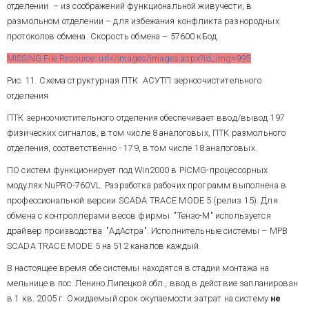
отделении – из соображений функциональной живучести, в
размольном отделении – для избежания конфликта разнородных
протоколов обмена. Скорость обмена – 57600 кБод.
MISSING File Resource: url=/images/images.aspx?id_img=995
Рис. 11. Схема структурная ПТК АСУТП зерноочистительного
отделения
ПТК зерноочистительного отделения обеспечивает ввод/вывод 197
физических сигналов, в том числе 8 аналоговых, ПТК размольного
отделения, соответственно - 179, в том числе 18 аналоговых.
ПО систем функционирует под Win2000 в PICMG-процессорных
модулях NuPRO-760VL. Разработка рабочих программ выполнена в
профессиональной версии SCADA TRACE MODE 5 (релиз 15). Для
обмена с контроллерами весов фирмы "Тензо-М" используется
драйвер производства "АдАстра". Исполнительные системы – МРВ
SCADA TRACE MODE 5 на 512 каналов каждый.
В настоящее время обе системы находятся в стадии монтажа на
мельнице в пос. Ленино Липецкой обл., ввод в действие запланирован
в 1 кв. 2005 г. Ожидаемый срок окупаемости затрат на систему
не