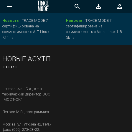
Новость
:
TRACE MODE 7
Новость
:
TRACE MODE 7
сертифицирована на
сертифицирована на
совместимость с ALT Linux
совместимость с Astra Linux 1.8
K11
→
SE
→
НОВЫЕ АСУТП
ДЛЯ
МУКОМОЛЬНОЙ
ПРОМЫШЛЕННОСТИ.
Штительман Б.А., к.т.н.,
технический директор ООО
Штительман
"МОСТ-СК"
Борис Аронович,
Петров М.В., программист
Технический
директор, ООО
Москва, ул. Уткина 42, тел./
факс (095) 273-58-22,