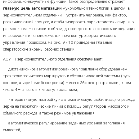
информационно-учетные функции. Такое распределение отражает
автором, для
главную
цель
автоматизации
мукомольной технологии в целом: в
зерноперерабатывающей
Автору в прошлые годы не раз
промышленности и сельского
зерноочистительном отделении – устранить человека, как фактор,
приходилось отстаивать
хозяйства создано около 20
раскачивающий процесс, и стабилизировать характеристики сырья, в
достоинства TRACE MODE в
АСУТП. Практика
спорах с софтерами-снобами от
размольном – повысить объем, достоверность и скорость циркуляции
сотрудничества с фирмой
системной интеграции. Что-то
информации в человеко-машинном контуре эвристического
АдАстра, особенно в контексте
их в последнее время не
управления процессом. На рис. 9 и 10 приведены главные
предпринятых нами в свое
слышно…
время попыток применения
операторские экраны рабочих станций.
зарубежных SCADA-систем,
АСУТП зерноочистительного отделения обеспечивает:
многократно убедила нас в
правильности выбора,
дистанционное автоматизированное управление оборудованием
сделанного еще в 1994 г.
трех технологических маршрутов и обеспыливающей системы (пуск,
Продукты фирмы динамично
совершенствуются и
останов, аварийные блокировки) – всего 36 электроприводов, в том
развиваются в русле
числе 4 – с частотным регулированием,
современных мировых
тенденций системотехники, в
интерактивную настройку и автоматическую стабилизацию расхода
частности, таких как ориентация
зерна на технологические линии с помощь регуляторов массового и
на РС-совместимые
объемного расхода, а также режимов увлажнения,
платформы, единство средств
разработки для всех уровней
автоматическое регулирование заданных уровней заполнения
АСУТП, расширение в
емкостей,
направлении интеграции с
организационно-