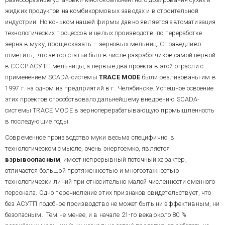
одном из предприятий в г.
Эти задачи в настоящее время
энергетике и им подобных
сырья.
Челябинске. Успешное освоение
полностью обеспечены
жидких продуктов на комбикормовых заводах и в строительной
высокоавтоматизированных
этих проектов способствовало
средствами получения
отраслях. В этой ситуации
индустрии. Но коньком нашей фирмы давно является автоматизация
дальнейшему внедрению
информации и реализации
проблема выбора программно-
технологических процессов и целых производств по переработке
SCADA-системы TRACE MODE в
управления, объекты описаны
аппаратных средств АСУТП,
зерна в муку, проще сказать – зерновых мельниц. Справедливо
зерноперерабатывающую
достаточно простыми
оптимальных в смысле
промышленность в
моделями, а способы
отметить, что автор статьи был в числе разработчиков самой первой
сочетания
Многократно проведенный
цена
-
качество
, для
последующие годы.
управления, как показала
в СССР АСУТП мельницы, а первые два проекта в этой отрасли с
нас, как субъектов отраслевого
нами функционально-
практика, не требуют жесткого
рынка автоматизации,
стоимостной анализ различных
применением SCADA-системы
TRACE
MODE
были реализованы им в
реального времени
.
является жизненно важной.
архитектур централизованных
1997 г. на одном из предприятий в г. Челябинске. Успешное освоение
и распределенных АСУТП
этих проектов способствовало дальнейшему внедрению SCADA-
мельниц с учетом характера
системы TRACE MODE в зерноперерабатывающую промышленность
решаемых задач, а также наша
К оптимальными в смысле
практика создания и освоения
в последующие годы.
минимума системных затрат на
систем в последние пять лет
всех стадиях создания и
Современное производство муки весьма специфично в
убедили нас в следующем:
функционирования АСУТП
технологическом смысле, очень энергоемко, является
мельниц и других объектов
взрывоопасным
, имеет непрерывный поточный характер,
зернопереработки можно
отнести ПТК, построенные на
отличается большой протяженностью и многоэтажностью
Совместимость аппаратуры,
базе SCADA-системы
TRACE
поставляемой ЗАО ИКОС, с
технологически линий при относительно малой численности сменного
MODE
5
и импортных, TRACE
пакетом TRACE MODE 5 резко
персонала. Одно перечисление этих признаков свидетельствует, что
MODE 5 -совместимых средств,
упрощает и ускоряет процесс
без АСУТП подобное производство не может быть ни эффективным, ни
поставляемых
ЗАО
ИКОС
-
конфигурирования и
аппаратура ввода-вывода и РС-
безопасным. Тем не менее, и в начале 21-го века около 80 %
программирования ПТК,
контроллеры серий
ICP
DCS