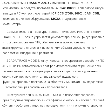
1.5 - 1.7%. Поэтому
непосредственно в цеху
SCADA-системы
TRACE
MODE
5
и импортных, TRACE MODE 5
мельницы и
автоматические системы
составных частей АСУ показана
конкурентоспособность муки с
-совместимых средств, поставляемых
ЗАО
ИКОС
- аппаратура ввода-
стабилизации влажности зерна
на рис. 1. В состав объекта
точки зрения стабильности ее
вывода и РС-контроллеры серий
ICP
DCS
(
7000
,
8000
),
DAS
,
CON
,
относятся к числу наиболее
входят четыре увлажнителя,
хлебопекарных достоинств.
востребованных в мукомольной
коммуникационное оборудование
MOXA
, индустриальные
представляющие собой
Вода подается в машины с
промышленности. Спрос на них,
высокоскоростные шнековые
компьютеры.
помощью унифицированных
в основном, удовлетворялся
транспортеры,
систем автоматического
весьма дорогим импортом от 3-
Совместимость аппаратуры, поставляемой ЗАО ИКОС, с пакетом
перемешивающие
регулирования, построенных на
4-х зарубежных фирм,
непрерывные потоки зерна и
TRACE MODE 5 резко упрощает и ускоряет процесс конфигурирования
аппаратуре фирмы Бюркерт
владеющих секретами точного
воды. Две машины 1-го этапа
и программирования ПТК, обеспечивая высокую степень
(ФРГ). Системы имеют жестко
измерения влажности зерна. В
увлажнения работают
запрограммированный ПИ-
адаптируемости системы к изменениям объекта управления при
MISSING File Resource:
отечественных разработках
параллельно, машины 2-го и 3-
контроллер с токовым входом
url=/images/images.aspx?
прогресс в данной области в
разработке, внедрении и развитии.
го этапов снабжены
для внешнего задатчика.
первую очередь связан с
id_img=985
одинаковыми средствами
SCADA TRACE MODE 5, как универсальное средство разработки ПО
появлением на рынке
автоматики. Агрегат
доступных по цене и достаточно
АСУТП на РС-совместимых платформах обеспечивает решение всех
преобразователей перед
Рис. 1. Структурная схема
точных СВЧ-влагомеров. Одной
перечисленных выше задач управления в одно- и многоуровневых
машинами 1-го этапа
установок для увлажнения
из таких разработок является
обеспечивает экспозицию
зерна
структурах при исключительно высокой надежности
данная система. Ее применение
входного потока зерна в
функционирования программ на объектах и минимальной поддержке
позволяет сократить размах
датчике СВЧ влагомера
Задача управления
ПО со стороны разработчика и пользователя.
колебаний влажности зерна
(производство ФРГ), точное
увлажнителями -
после подготовки к помолу до
деление потока между
Инструментарий SCADA TRACE MODE 5 позволяет создавать
регулирование заданного
+/-0.3%, т.е в 3-4 раза. При этом
машинами и измерение
соотношения расходов зерна и
превосходные операторские интерфейсы, с которыми после 1-3-х дней
окупаемость затрат не
массового расхода зерна в
воды, из которых первый
превышает нескольких
обучения работают люди, не имеющие понятия ни о компьютерах, ни
каждый увлажнитель с