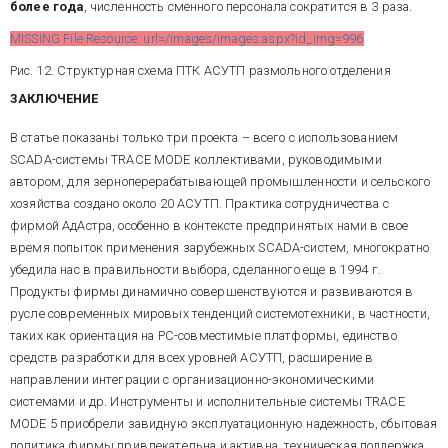
более
года
, численность сменного персонала сократится в 3 раза.
MISSING File Resource: url=/images/images.aspx?id_img=996
Рис. 12. Структурная схема ПТК АСУТП размольного отделения
ЗАКЛЮЧЕНИЕ
В статье показаны только три проекта – всего с использованием
SCADA-системы TRACE MODE коллективами, руководимыми
автором, для зерноперерабатывающей промышленности и сельского
хозяйства создано около 20 АСУТП. Практика сотрудничества с
фирмой АдАстра, особенно в контексте предпринятых нами в свое
время попыток применения зарубежных SCADA-систем, многократно
убедила нас в правильности выбора, сделанного еще в 1994 г.
Продукты фирмы динамично совершенствуются и развиваются в
русле современных мировых тенденций системотехники, в частности,
таких как ориентация на РС-совместимые платформы, единство
средств разработки для всех уровней АСУТП, расширение в
направлении интеграции с организационно-экономическими
системами и др. Инструменты и исполнительные системы TRACE
MODE 5 приобрели завидную эксплуатационную надежность, сбытовая
политика фирмы привлекательна и активна, техническая поддержка