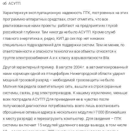
является ведущим
месяцев.
помощью тензометрического
об АСУТП.
параметром. На 1-м этапе это
В функции компьютера также
лоткового преобразователя.
соотношение дополнительно
входят: интерактивная
Характеризуя эксплуатационную надежность ПТК, построенных на этих
Для этих целей в бункере
корректируется по текущей
настройка процесса,
агрегата требуется
программно-аппаратных средствах, стоит отметить, что все
влажности входного потока
централизованный контроль
стабилизировать уровень
реализованные нами проекты работают на предприятиях глухой
зерна таким образом, чтобы
аналоговых и дискретных
заполнения. Расход зерна в
стабилизировать выходную
российской глубинки. Там никогда не было АСУТП. Кроме служб
параметров оборудования,
машины 2-го и 3-го этапов
влажность на заданном уровне.
главного энергетика и, редко, КИП до сих пор нет никаких
аварийная блокировка и
измеряется индивидуальными
MISSING File Resource:
Компьютер, расположенный в
сигнализация,
специальных подразделений для поддержки систем. Тем не менее, по
расходомерами.
url=/images/images.aspx?
центральном пункте
протоколирование событий и
id_img=986
ответственности и опасности технологии все объекты относятся к
управления мельницей,
архивирование переменных,
группе электроснабжения А и к классу взрывоопасности ВIIа.
выполняет функцию
полуавтоматическая
супервизора по отношению к
Рис. 2. Интерфейс оператора
калибровка измерительных
Другой характерный пример. В августе 2004 г. в автоматизированный
регуляторам расхода воды.
АСУТП увлажнения зерна
каналов, диагностика
нами кормоцех одной из птицефабрик Нижегородской области ударил
Оператор-технолог задает
элементов системы,
компьютеру требуемую
мощный грозовой разряд – необходимой грозозащиты не было.
встроенная поддержка
ПТК системы (рис. 3) построен
влажность после 1-го этапа и
технолога и наладчика. Рабочая
Молния повредила осветительную сеть, вышли из строя охранные
на модулях серии I-7000 и
приращение влажности (т.е.
программа написана в
промышленном компьютере с
системы, связь, ряд электроприводов. К нашему изумлению, меньше
коэффициент соотношения) для
профессиональной версии
процессорным модулем
всех пострадала АСУТП! Для приведения ее в чувство после
остальных этапов. Обрабатывая
TRACE MODE 5 (релиз 14),
NuPRO-760VL. Для целей
данные с влагомера и
получасовой диагностики потребовалось всего лишь восстановить
функционирует в ОС Win2000 с
контроля работоспособности
расходомеров зерна,
сброшенные сетевые адреса в нескольких модулях I-7000 (ближайших
МРВ на 128 точек, содержит
системы в ISA-слот компьютера
MISSING File Resource:
программа формирует и
встроенную математическую
к месту разряда) и перезагрузить компьютер. Для сведения – ПТК
установлен адаптер DIO P8R8.
url=/images/images.aspx?
передает текущие задания
модель процесса. Операторский
Длина шлейфа RS-485 – около
системы включает 15 модулей удаленного ввода-вывода, в том числе
id_img=987
контурам расхода воды.
интерфейс системы - главный
150 м, скорость связи 57600