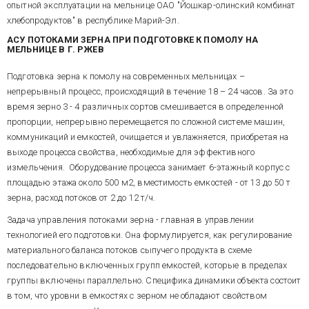
опытной эксплуатации на мельнице ОАО "Йошкар-олинский комбинат
обеспечивает центральный
Рис. 5. Схема структурная ПТК
RS-485.
компьютер. Обмен
хлебопродуктов" в республике Марий-Эл.
АСУ потоками зерна
информацией с
АСУ
ПОТОКАМИ
ЗЕРНА
ПРИ
ПОДГОТОВКЕ
К
ПОМОЛУ
НА
преобразователями расхода,
МЕЛЬНИЦЕ
В
Г
.
РЖЕВ
Рабочая программа написана в
дискретными датчиками и
базовой версии TRACE MODE 5
исполнительными
(релиз 12), функционирует в ОС
Подготовка зерна к помолу на современных мельницах –
механизмами осуществляется
Win2000 с МРВ TRACE MODE 5
непрерывный процесс, происходящий в течение 18 – 24 часов. За это
системой интеллектуальных
1024 точки на процессорном
модулей серии I – 7000 (рис. 5).
время зерно 3 - 4 различных сортов смешивается в определенной
ISA-модуле PEAK-602VL. Для
Для повышения живучести
пропорции, непрерывно перемещается по сложной системе машин,
регулирования расхода
В процессе эксплуатации
системы и увеличения скорости
коммуникаций и емкостей, очищается и увлажняется, приобретая на
применен программный
системы достигнуты показатели
обмена модули сгруппированы
модуль двухконтурного ПИД-
выходе процесса свойства, необходимые для эффективного
стабилизации, недостижимые
по функциональному признаку
ШИМ регулятора с моделью
при самом искусном ручном
измельчения. Оборудование процесса занимает 6-этажный корпус с
в три сети RS-485, работающие
исполнительного устройства,
управлении:
через два двухпортовых
площадью этажа около 500 м2, вместимость емкостей - от 13 до 50 т
давно ставший в наших
адаптера – преобразователя
зерна, расход потоков от 2 до 12 т/ч.
проектах типовым решением.
интерфейсов. Длина сетей до
по расходам зерна +/- 0.1 т/ч,
Важнейшим элементом
100 м, скорость связи – 57600
Задача управления потоками зерна - главная в управлении
программы является
кБод
технологией его подготовки. Она формулируется, как регулирование
математическая модель
по времени пребывания зерна
системы потоков и емкостей, в
в емкостях +/- 20 мин в
материального баланса потоков сыпучего продукта в схеме
данном случае используемая
диапазоне 8-16 часов.
последовательно включенных групп емкостей, которые в пределах
для формирования
группы включены параллельно. Специфика динамики объекта состоит
управляющих воздействий в
MISSING File Resource:
в том, что уровни в емкостях с зерном не обладают свойством
программных модулях
url=/images/images.aspx?