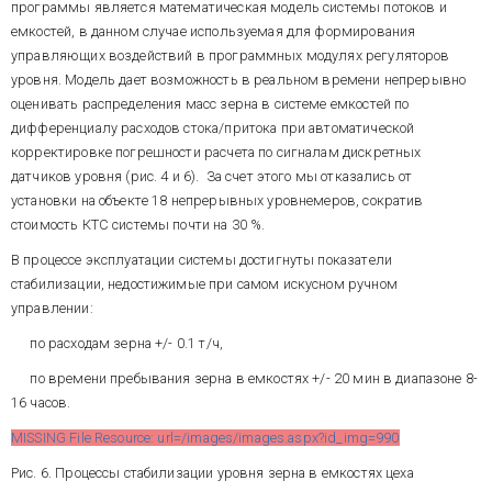
id_img=993
программы является математическая модель системы потоков и
емкостей, в данном случае используемая для формирования
Рис.9. Главный экран
управляющих воздействий в программных модулях регуляторов
оператора- технолога АСУТП
уровня. Модель дает возможность в реальном времени непрерывно
зерноочистительного отделения
оценивать распределения масс зерна в системе емкостей по
мельницы
дифференциалу расходов стока/притока при автоматической
корректировке погрешности расчета по сигналам дискретных
АСУТП размольного отделения
датчиков уровня (рис. 4 и 6). За счет этого мы отказались от
обеспечивает:
установки на объекте 18 непрерывных уровнемеров, сократив
дистанционное
стоимость КТС системы почти на 30 %.
автоматизированное
В процессе эксплуатации системы достигнуты показатели
управление оборудованием
линии размола, трех
стабилизации, недостижимые при самом искусном ручном
пневмотранспортных систем и
управлении:
двух обеспыливающих систем
(пуск, останов, аварийные
по расходам зерна +/- 0.1 т/ч,
интерактивную настройку и
блокировки) – всего 45
автоматическое регулирование
по времени пребывания зерна в емкостях +/- 20 мин в диапазоне 8-
электроприводов,
массового расхода зерна в
16 часов.
линию размола,
MISSING File Resource: url=/images/images.aspx?id_img=990
автоматическую обработку,
Рис. 6. Процессы стабилизации уровня зерна в емкостях цеха
учет и интегрированное