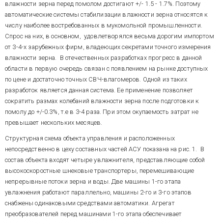
влажности зерна перед помолом достигают +/- 1.5 - 1.7%. Поэтому
увлажняется, приобретая на
баланса потоков сыпучего
автоматические системы стабилизации влажности зерна относятся к
выходе процесса свойства,
продукта в схеме
стабилизация в потоке состава
необходимые для
числу наиболее востребованных в мукомольной промышленности.
последовательно включенных
смеси из четырех компонентов
эффективного измельчения.
групп емкостей, которые в
Спрос на них, в основном, удовлетворялся весьма дорогим импортом
в узком диапазоне суммарного
Оборудование процесса
пределах группы включены
от 3-4-х зарубежных фирм, владеющих секретами точного измерения
расхода при выпуске из группы
занимает 6-этажный корпус с
параллельно. Специфика
параллельно включенных
влажности зерна. В отечественных разработках прогресс в данной
площадью этажа около 500 м2,
динамики объекта состоит в
емкостей,
вместимость емкостей - от 13
области в первую очередь связан с появлением на рынке доступных
том, что уровни в емкостях с
до 50 т зерна, расход потоков от
стабилизация заданной
по цене и достаточно точных СВЧ-влагомеров. Одной из таких
зерном не обладают свойством
2 до 12 т/ч.
скорости движения зернового
самовыравнивания.
разработок является данная система. Ее применение позволяет
слоя (иначе – времени
Конечными целями управления
сократить размах колебаний влажности зерна после подготовки к
прохождения емкости) в
являются:
помолу до +/-0.3%, т.е в 3-4 раза. При этом окупаемость затрат не
группах последовательно
включенных емкостей.
превышает нескольких месяцев.
Задача решается путем
Структурная схема объекта управления и расположенных
согласованного
непосредственно в цеху составных частей АСУ показана на рис. 1. В
автоматического
регулирования расходов зерна
состав объекта входят четыре увлажнителя, представляющие собой
и уровней заполнения емкостей
высокоскоростные шнековые транспортеры, перемешивающие
по специальному алгоритму.
непрерывные потоки зерна и воды. Две машины 1-го этапа
При такой организации
Проект предусматривал
увлажнения работают параллельно, машины 2-го и 3-го этапов
автоматическом управлении
глубокую модернизацию
снабжены одинаковыми средствами автоматики. Агрегат
технология подготовки зерна
существовавшей системы
становится практически
преобразователей перед машинами 1-го этапа обеспечивает
управления. Системы,