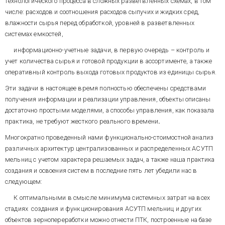
технологического процесса в сложных разветвленных схемах, в том
никаких специальных
необходимой грозозащиты не
Для подтверждения принятой
подразделений для поддержки
числе: расходов и соотношения расходов сыпучих и жидких сред,
было. Молния повредила
нами концепции, ниже вкратце
систем. Тем не менее, по
влажности сырья перед обработкой, уровней в разветвленных
осветительную сеть, вышли из
описаны три новых проекта
ответственности и опасности
строя охранные системы,
системах емкостей,
автоматизации мельниц.
технологии все объекты
связь, ряд электроприводов. К
Материал приведен в порядке
относятся к группе
информационно-учетные задачи, в первую очередь – контроль и
нашему изумлению, меньше
нарастания сложности систем.
АСУТП
УВЛАЖНЕНИЯ
ЗЕРНА
электроснабжения А и к классу
всех пострадала АСУТП! Для
учет количества сырья и готовой продукции в ассортименте, а также
ПЕРЕД
ПОМОЛОМ
НА
взрывоопасности ВIIа.
приведения ее в чувство после
МЕЛЬНИЦЕ
В
Г
.
ЙОШКАР
-
ОЛА
оперативный контроль выхода готовых продуктов из единицы сырья.
получасовой диагностики
потребовалось всего лишь
Эти задачи в настоящее время полностью обеспечены средствами
восстановить сброшенные
Система предназначена для
получения информации и реализации управления, объекты описаны
сетевые адреса в нескольких
решения одной из важнейших
достаточно простыми моделями, а способы управления, как показала
модулях I-7000 (ближайших к
задач управления
практика, не требуют жесткого реального времени
.
месту разряда) и
технологическими режимами на
перезагрузить компьютер. Для
мельнице. Не вдаваясь в
Многократно проведенный нами функционально-стоимостной анализ
сведения – ПТК системы
тонкости, подчеркнем, что от
различных архитектур централизованных и распределенных АСУТП
включает 15 модулей
абсолютного значения
На подавляющем большинстве
удаленного ввода-вывода, в
мельниц с учетом характера решаемых задач, а также наша практика
влажности зерна перед
мельниц, из-за естественных
том числе 10 – ввода
измельчением и от
создания и освоения систем в последние пять лет убедили нас в
колебаний влажности исходного
тензосигнала, 200-канальную
стабильности влажности в
сырья, расходов зерна и воды в
следующем:
систему ввода-вывода с шиной
очень узком диапазоне
линиях обработки при ручном
ISA и промышленный
значений (не более +/- 0.5 %
К оптимальными в смысле минимума системных затрат на всех
управлении процессом
компьютер с МРВ TRACE MODE
абсолютных) решающим
отклонения влажности зерна
стадиях создания и функционирования АСУТП мельниц и других
Структурная схема объекта
5 на 1024 канала.
образом зависят
перед помолом достигают +/-
объектов зернопереработки можно отнести ПТК, построенные на базе
управления и расположенных
рентабельность работы