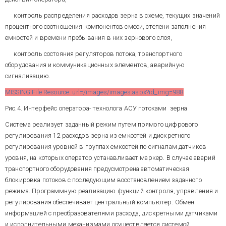
минимизация затрат на
оператором – сменным
себя, с некоторым упрощением,
создание системы при
мастером , из центрального
контроль распределения расходов зерна в схеме, текущих значений
Рис. 7. Функциональная
все решения предыдущих
ограничениях снизу на
диспетчерского поста, с двух
структура АСУТП
процентного соотношения компонентов смеси, степени заполнения
проектов.
количество ее функций.
рабочих станций.
зерноочистительного отделения
емкостей и времени пребывания в них зернового слоя,
Насколько нам известно, это
первый
в
России
проект для
контроль состояния регуляторов потока, транспортного
MISSING File Resource:
мельниц малой
url=/images/images.aspx?
оборудования и коммуникационных элементов, аварийную
производительности с таким
id_img=992
объемом автоматизации.
сигнализацию.
MISSING File Resource: url=/images/images.aspx?id_img=988
Рис. 8. Функциональная
структура АСУТП размольного
Рис.4. Интерфейс оператора- технолога АСУ потоками зерна
отделения
Система реализует заданный режим путем прямого цифрового
регулирования 12 расходов зерна из емкостей и дискретного
Состав структур показывает,
что основные функции
регулирования уровней в группах емкостей по сигналам датчиков
автоматического управления
уровня, на которых оператор устанавливает маркер. В случае аварий
технологическими режимами
транспортного оборудования предусмотрена автоматическая
сосредоточены в системе
блокировка потоков с последующим восстановлением заданного
зерноочистительного
отделения, а в размольном
режима. Программную реализацию функций контроля, управления и
АСУТП зерноочистительного
преобладают информационно-
регулирования обеспечивает центральный компьютер. Обмен
отделения обеспечивает:
учетные функции. Такое
информацией с преобразователями расхода, дискретными датчиками
распределение отражает
дистанционное
и исполнительными механизмами осуществляется системой