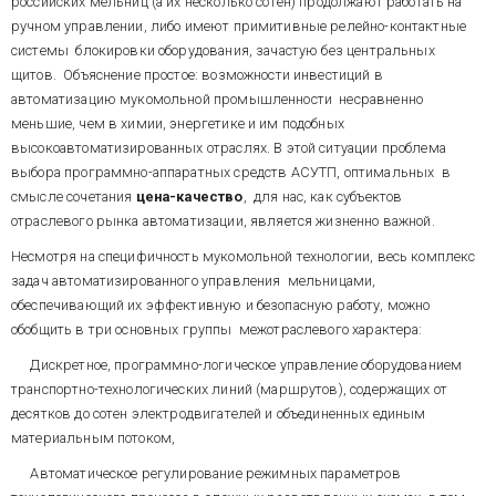
российских мельниц (а их несколько сотен) продолжают работать на
обеспечивая высокую степень
SCADA TRACE MODE 5, как
(
7000
,
8000
),
DAS
,
CON
,
адаптируемости системы к
ручном управлении, либо имеют примитивные релейно-контактные
универсальное средство
коммуникационное
изменениям объекта
разработки ПО АСУТП на РС-
системы блокировки оборудования, зачастую без центральных
оборудование
MOXA
,
управления при разработке,
совместимых платформах
щитов. Объяснение простое: возможности инвестиций в
индустриальные компьютеры.
внедрении и развитии.
обеспечивает решение всех
автоматизацию мукомольной промышленности несравненно
перечисленных выше задач
меньшие, чем в химии, энергетике и им подобных
управления в одно- и
Инструментарий SCADA
высокоавтоматизированных отраслях. В этой ситуации проблема
многоуровневых структурах
TRACE MODE 5 позволяет
при исключительно высокой
выбора программно-аппаратных средств АСУТП, оптимальных в
создавать превосходные
надежности функционирования
операторские интерфейсы, с
смысле сочетания
цена
-
качество
, для нас, как субъектов
программ на объектах и
которыми после 1-3-х дней
отраслевого рынка автоматизации, является жизненно важной.
минимальной поддержке ПО со
обучения работают люди, не
стороны разработчика и
имеющие понятия ни о
Несмотря на специфичность мукомольной технологии, весь комплекс
Характеризуя
пользователя.
компьютерах, ни об АСУТП.
задач автоматизированного управления мельницами,
эксплуатационную надежность
ПТК, построенных на этих
обеспечивающий их эффективную и безопасную работу, можно
программно-аппаратных
обобщить в три основных группы межотраслевого характера:
средствах, стоит отметить, что
все реализованные нами
Дискретное, программно-логическое управление оборудованием
проекты работают на
Другой характерный пример. В
транспортно-технологических линий (маршрутов), содержащих от
предприятиях глухой
августе 2004 г. в
десятков до сотен электродвигателей и объединенных единым
российской глубинки. Там
автоматизированный нами
материальным потоком,
никогда не было АСУТП. Кроме
кормоцех одной из птицефабрик
служб главного энергетика и,
Нижегородской области ударил
Автоматическое регулирование режимных параметров
редко, КИП до сих пор нет
мощный грозовой разряд –