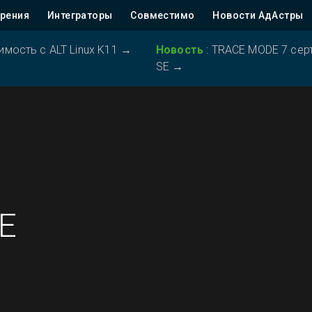
рения
Интеграторы
Совместимо
Новости АдАстры
ость с ALT Linux K11
→
Новость
:
TRACE MODE 7 серт
SE
→
E