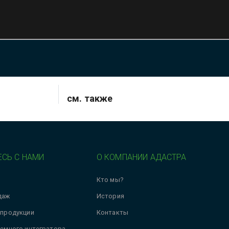
см. также
СЬ С НАМИ
О КОМПАНИИ АДАСТРА
Кто мы?
даж
История
 продукции
Контакты
темного интегратора