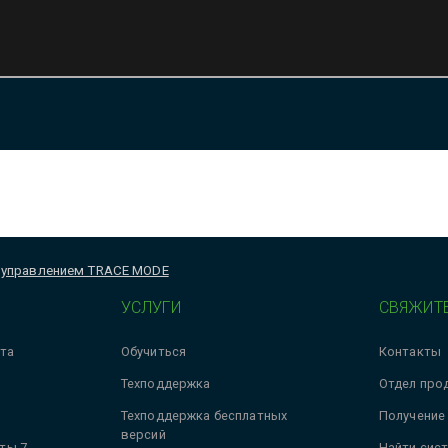
д управлением TRACE MODE
УСЛУГИ
СВЯЖИТЕ
та
Обучиться
Контакты
Техподдержка
Отдел про
Техподдержка бесплатных
Получение
версий
ты 7
Найти сис