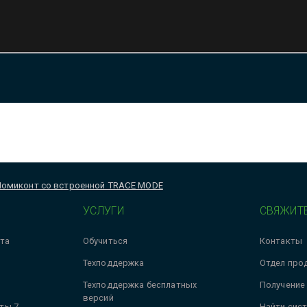
Ломиконт со встроенной TRACE MODE
УСЛУГИ
СВЯЖИТЕ
та
Обучиться
Контакты
Техподдержка
Отдел про
Техподдержка бесплатных
Получение
версий
ты 7
Найти сис