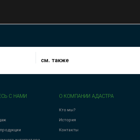
см. также
СЬ С НАМИ
О КОМПАНИИ АДАСТРА
Кто мы?
даж
История
 продукции
Контакты
темного интегратора