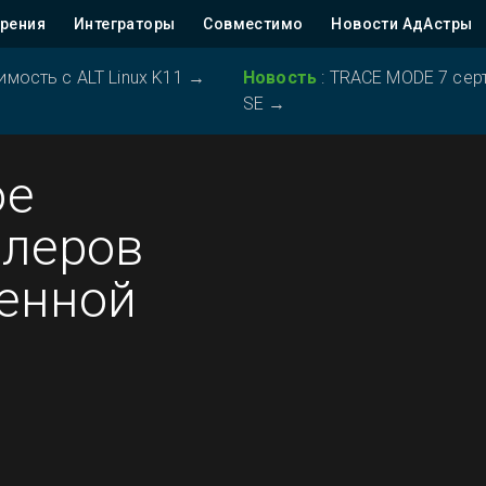
рения
Интеграторы
Совместимо
Новости АдАстры
ость с ALT Linux K11
→
Новость
:
TRACE MODE 7 серт
SE
→
ое
ллеров
оенной