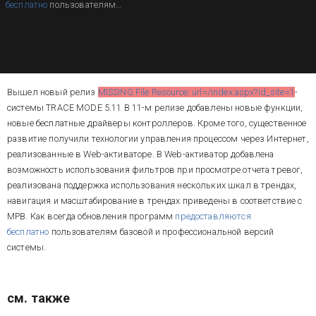
бесплатно
пользователям
базовой и профессиональной
версий системы. В 11-м релизе
добавлен ряд новых функций.
Вышел новый релиз
MISSING File Resource: url=/index.aspx?id_site=1
-
системы TRACE MODE 5.11 В 11-м релизе добавлены новые функции,
новые бесплатные драйверы контроллеров. Кроме того, существенное
развитие получили технологии управления процессом через Интернет,
реализованные в Web-активаторе. В Web-активатор добавлена
возможность использования фильтров при просмотре отчета тревог,
реализована поддержка использования нескольких шкал в трендах,
навигация и масштабирование в трендах приведены в соответствие с
МРВ. Как всегда обновления программ
предоставляются
бесплатно
пользователям базовой и профессиональной версий
системы.
см. также