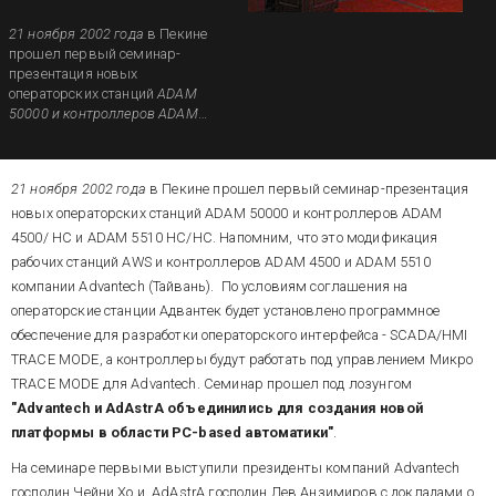
21 ноября 2002 года
в Пекине
прошел первый семинар-
презентация новых
операторских станций
ADAM
50000 и контроллеров ADAM
4500/HC и ADAM 5510/HC/HCG.
Напомним, что это
модификация рабочих станций
21 ноября 2002 года
в Пекине прошел первый семинар-презентация
AWS и контроллеров ADAM
4500 и ADAM 5510 компании
новых операторских станций ADAM 50000 и контроллеров ADAM
Advantech (Тайвань). По
4500/ HC и ADAM 5510 HC/HC. Напомним, что это модификация
условиям соглашения на
рабочих станций AWS и контроллеров ADAM 4500 и ADAM 5510
операторские станции Advantech
компании Advantech (Тайвань).
По условиям соглашения на
будет установлено программное
операторские станции Адвантек будет установлено программное
обеспечение для разработки
операторского интерфейса -
обеспечение для разработки операторского интерфейса - SCADA/HMI
SCADA/HMI TRACE MODE, а
TRACE MODE, а контроллеры будут работать под управлением Микро
контроллеры будут работать
TRACE MODE для Advantech. Семинар прошел под лозунгом
под управлением Микро TRACE
"Advantech и AdAstrA объединились для создания новой
MODE для Адвантек. Семинар
прошел под лозунгом
платформы в области PC-based автоматики"
.
«Advantech
и AdAstrA
На семинаре первыми выступили президенты компаний Advantech
объединились для создания
новой платформы в области
господин Чейни Хо и
AdAstrA господин Лев Анзимиров с докладами о