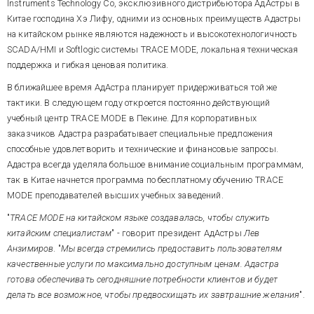
Instruments Technology Co, эксклюзивного дистрибьютора АдАстры в
Китае господина Хэ Лифу, одними из основных преимуществ Адастры
на китайском рынке являются надежность и высокотехнологичность
SCADA/HMI и Softlogic системы TRACE MODE, локальная техническая
поддержка и гибкая ценовая политика.
В ближайшее время АдАстра планирует придерживаться той же
тактики. В следующем году откроется постоянно действующий
учебный центр TRACE MODE в Пекине. Для корпоративных
заказчиков Адастра разрабатывает специальные предложения
способные удовлетворить и технические и финансовые запросы.
Адастра всегда уделяла большое внимание социальным программам,
так в Китае начнется программа по бесплатному обучению TRACE
MODE преподавателей высших учебных заведений.
"
TRACE MODE на китайском языке создавалась, чтобы служить
китайским специалистам
" - говорит президент АдАстры
Лев
Анзимиров
. "
Мы всегда стремились предоставить пользователям
качественные услуги по максимально доступным ценам. Адастра
готова обеспечивать сегодняшние потребности клиентов и будет
делать все возможное, чтобы предвосхищать их завтрашние желания
".