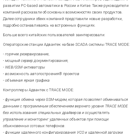
PC-based автоматики».
развитии PC-based автоматики в России и Китае. Также руководители
компаний рассказали об основных возможностях своих продуктов.
Далее сотрудники обеих компаний представили новые разработки,
подробно останавливаясь на встроенных функциях.
Больше всего китайских пользователей заинтересовали:
Операторские станции Адвантек на базе SCADA системы TRACE MODE:
- горячее резервирование,
- мощный сервер документирования,
- WEB/GSM-активаторы
- возможность автопостроения® проектов
- объемная яркая графика
Контроллеры Адвантек с TRACE MODE:
- функция обмена через GSM-модем, которая позволяет обмениваться
данными с программным обеспечением верхнего уровня TRACE MODE
без использования специальных драйверов и осуществлять
управление и мониторинг удаленных объектов при помощи
обыкновенных сотовых телефонов.
- функции удаленного конфигурирования УСО и удаленной загрузки