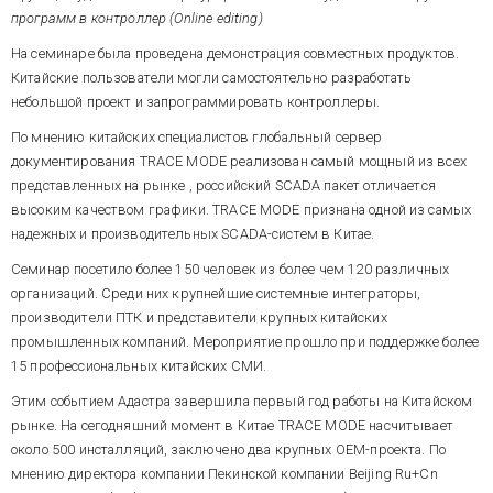
программ в контроллер (Online editing)
На семинаре была проведена демонстрация совместных продуктов.
Китайские пользователи могли самостоятельно разработать
небольшой проект и запрограммировать контроллеры.
По мнению китайских специалистов глобальный сервер
документирования TRACE MODE реализован самый мощный из всех
представленных на рынке , российский SCADA пакет отличается
высоким качеством графики. TRACE MODE признана одной из самых
надежных и производительных SCADA-систем в Китае.
Семинар посетило более 150 человек из более чем 120 различных
организаций. Среди них крупнейшие системные интеграторы,
производители ПТК и представители крупных китайских
промышленных компаний. Мероприятие прошло при поддержке более
15 профессиональных китайских СМИ.
Этим событием Адастра завершила первый год работы на Китайском
рынке. На сегодняшний момент в Китае TRACE MODE насчитывает
около 500 инсталляций, заключено два крупных ОЕМ-проекта. По
мнению директора компании Пекинской компании Beijing Ru+Cn