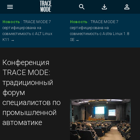
Новость
:
TRACE MODE 7
Новость
:
TRACE MODE 7
сертифицирована на
сертифицирована на
совместимость с ALT Linux
совместимость с Astra Linux 1.8
K11
→
SE
→
Конференция
TRACE MODE:
традиционный
форум
специалистов по
промышленной
автоматике