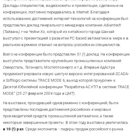
Доклады специалистов, видеосюжеты и презентации, сделанные на
конференции, постоянно передавались в Internet. Благодаря
использованию достижений интернет-технологий на конференции был
представлен доклад
генерального менеджера компании Advantech
(Тайвань) г-на Чейни Хо
, который из китайского города Шанхай
выступал с пр
езентацией о развитии PC-based автоматики в мире и в
реальном времени отвечал на вопросы российских специалистов.
Всего на конференции было представлен
51 (!) доклад.
На конференции
выступили представители крупнейших промышленных компаний:
Северсталь, Татэнерго, Мостеплоэнерго
и т.д.
Впервые
АдАстра
продемонстрировала новую
шестую
версию интегрированной SCADA-
и Softlogic-системы TRACE MODE 6, выход которой приурочен к
Десятой Юбилейной конференции "Разработка АСУТП в системе TRACE
MODE" (
25-27 февраля 2004 года в ЦМТ
).
На выставке, проходившей одновременно с конференцией, были
представлены последние достижения российских и мировых
производителей средств промышленной автоматики, а также
некоторые завершенные проекты. В этом году выставка увеличилась
в 10 (!) раз
. Среди экспонатов - лидеры продаж российского рынка