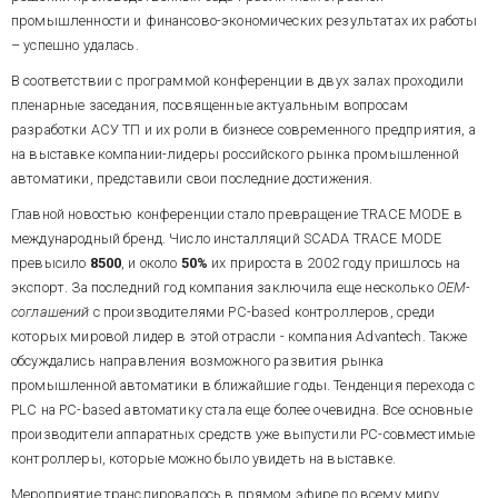
промышленности и финансово-экономических результатах их работы
– успешно удалась.
В соответствии с программой конференции в двух залах проходили
пленарные заседания, посвященные актуальным вопросам
разработки АСУ ТП и их роли в бизнесе современного предприятия, а
на выставке компании-лидеры российского рынка промышленной
автоматики, представили свои последние достижения.
Главной новостью конференции стало превращение TRACE MODE в
международный бренд. Число инсталляций SCADA TRACE MODE
превысило
8500
, и около
50%
их прироста в 2002 году пришлось на
экспорт. За последний год компания заключила еще несколько
ОЕМ-
соглашений
с производителями PC-based контроллеров, среди
которых мировой лидер в этой отрасли - компания Advantech. Также
обсуждались направления возможного развития рынка
промышленной автоматики в ближайшие годы. Тенденция перехода с
PLC на PC-based автоматику стала еще более очевидна. Все основные
производители аппаратных средств уже выпустили PC-совместимые
контроллеры, которые можно было увидеть на выставке.
Мероприятие транслировалось в прямом эфире по всему миру.