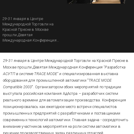
29-31 января
в Центре
Международной Торговли на
Красной Пресне в Москве
прошли
Девятая
Международная Конференция
"Разработка АСУТП в системе
TRACE MODE"
и
специализированная выставка
29-31 января
в Центре Международной Торговли на Красной Пресне в
оборудования для
промышленной автоматики
Москве прошли
Девятая Международная Конференция "Разработка
"
TRACE MODE Compatible 2003
".
АСУТП в системе TRACE MODE"
и специализированная выставка
Организатором обоих
оборудования для промышленной автоматики "
TRACE MODE
мероприятий по традиции
Compatible 2003
". Организатором обоих мероприятий по традиции
выступала российская
выступала российская компания АдАстра – разработчик систем
компания АдАстра –
разработчик систем реального
реального времени для автоматизации производства. Конференция
времени для автоматизации
позиционировалась как ежегодное место встречи специалистов
производства.
промышленных предприятий с разработчиками и поставщиками
современных технологий автоматики. Главная задача - сосредоточить
внимание участников мероприятия на роли систем автоматики в
решении производственных задач различных отраслей