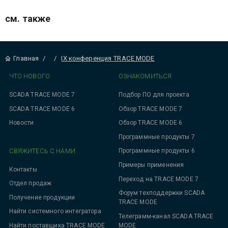
см. также
Главная
/
/
IX конференция TRACE MODE
ЧТО НОВОГО
ОЗНАКОМИТЬСЯ
SCADA TRACE MODE 7
Подбор ПО для проекта
SCADA TRACE MODE 6
Обзор TRACE MODE 7
Новости
Обзор TRACE MODE 6
Программные продукты 7
СВЯЖИТЕСЬ С НАМИ
Программные продукты 6
Примеры применения
Контакты
Переход на TRACE MODE 7
Отдел продаж
Форум техподдержки SCADA
Получение продукции
TRACE MODE
Найти системного интегратора
Телеграмм-канал SCADA TRACE
MODE
Найти поставщика TRACE MODE