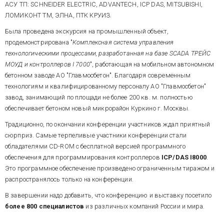
АСУ ТП: SCHNEIDER ELECTRIC, ADVANTECH, ICP DAS, MITSUBISHI,
ЛОМИКОНТ ТМ, ЭЛНА, ПТК КРУИЗ.
Была проведена экскурсия на промышленный объект,
продемонстрирована "
Комплексная система управления
технологическими процессами, разработанная на базе SCADA ТРЕЙС
МОУД и контроллеров I 7000
", работающая на мобильном автономном
бетонном заводе АО "Главмосбетон". Благодаря современным
технологиям и квалифицированному персоналу АО "Главмосбетон"
завод, занимающий по площади не более 200 кв. м. полностью
обеспечивает бетоном новый микрорайон Куркино г. Москвы.
Традиционно, по окончании конференции участников ждал приятный
сюрприз. Самые терпеливые участники конференции стали
обладателями CD-ROM с бесплатной версией программного
обеспечения для программирования контроллеров
ICP/DAS I8000
.
Это программное обеспечение произведено ограниченным тиражом и
распространялось только на конференции.
В завершении надо добавить, что конференцию и выставку посетило
более 800 специалистов
из различных компаний России и мира.