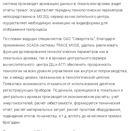
система производит архивацию данных в локальном архиве, ведет
отчёты тревог, осуществляет передачу технологических параметров
непосредственно в MS SQL-сервер вычислительного центра,
осуществляет необходимую анимацию на видеоформах для
отображения техпроцесса.
По словам ведущих специалистов ОАО "Северсталь", благодаря
применению SCADA-системы TRACE MODE, удалось реализовать
функции архивирования технологических параметров как в
локальных архивах, так и в архивах центрального сервера
вычислительного центра ДЦ и АГП, обеспечить прозрачность
технологии на всех уровнях управления как внутри аглопроизводства,
так и между цехами, связанными в технологической цепочке.
Появилась возможность отказаться от использования десятков
регистрирующих приборов. По данным, хранящимся в локальных и
центральных архивах производятся экономические расчёты, учёт
энергоносителей, расчёт себестоимости, формируется технический
отчёт, расчёт материальных затрат, расчёт простоев оборудования,
подведение итогов по качеству, и т.д. вплоть до начисления премии
бригадам.