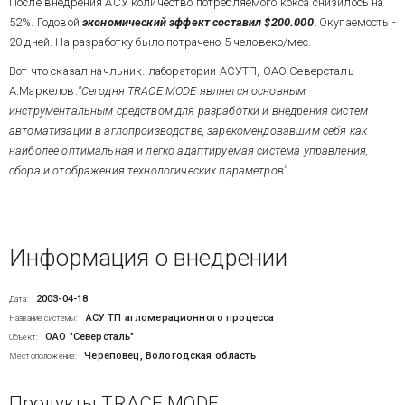
После внедрения АСУ количество потребляемого кокса снизилось на
52%. Годовой
экономический эффект составил $200.000
. Окупаемость -
20 дней. На разработку было потрачено 5 человеко/мес.
Вот что сказал начльник. лаборатории АСУТП, ОАО Северсталь
А.Маркелов:
"Сегодня TRACE MODE является основным
инструментальным средством для разработки и внедрения систем
автоматизации в аглопроизводстве, зарекомендовавшим себя как
наиболее оптимальная и легко адаптируемая система управления,
сбора и отображения технологических параметров"
Информация о внедрении
2003-04-18
Дата:
АСУ ТП агломерационного процесса
Название системы:
ОАО "Северсталь"
Объект:
Череповец, Вологодская область
Местоположение:
Продукты TRACE MODE