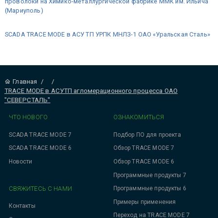
проволоки на Химико-металлургической фабрике ММК им. Ильича
(Мариуполь)
SCADA TRACE MODE в АСУ ТП УРПК МНЛЗ-1 ОАО «Уральская Сталь»
Главная
/
/
TRACE MODE в АСУТП агломерационного процесса ОАО
"СЕВЕРСТАЛЬ"
ЧТО НОВОГО
ОЗНАКОМИТЬСЯ
SCADA TRACE MODE 7
Подбор ПО для проекта
SCADA TRACE MODE 6
Обзор TRACE MODE 7
Новости
Обзор TRACE MODE 6
Программные продукты 7
СВЯЖИТЕСЬ С НАМИ
Программные продукты 6
Примеры применения
Контакты
Переход на TRACE MODE 7