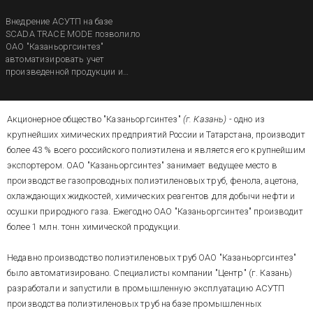
Внедрение АСУТП на базе
SCADA TRACE MODE позволило
ОАО "Казаньоргсинтез"
автоматизировать учет
произведенной продукции и
израсходованного сырья,
контролировать процесс
производства полиэтиленовых
Акционерное общество "Казаньоргсинтез"
(г. Казань) -
одно из
труб и выявлять аварии и
предупреждать их.
крупнейших химических предприятий России и Татарстана, производит
более 43 % всего российского полиэтилена и является его крупнейшим
экспортером. ОАО "Казаньоргсинтез" занимает ведущее место в
производстве газопроводных полиэтиленовых труб, фенола, ацетона,
охлаждающих жидкостей, химических реагентов для добычи нефти и
осушки природного газа. Ежегодно ОАО "Казаньоргсинтез" производит
более 1 млн. тонн химической продукции.
Недавно производство полиэтиленовых труб ОАО "Казаньоргсинтез"
было автоматизировано. Специалисты компании "Центр" (г. Казань)
разработали и запустили в промышленную эксплуатацию АСУТП
производства полиэтиленовых труб на базе промышленных