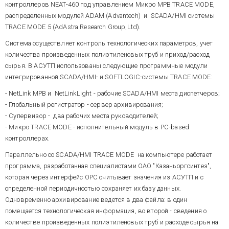
контроллеров NEAT-460 под управлением Микро МРВ TRACE MODE,
распределенных модулей ADAM (Advantech) и SCADA/HMI системы
TRACE MODE 5 (AdAstra Research Group,Ltd).
Система осуществляет контроль технологических параметров, учет
количества произведенных полиэтиленовых труб и приход/расход
сырья. В АСУТП использованы следующие программные модули
интегрированной SCADA/HMI- и SOFTLOGIC-системы TRACE MODE:
- NetLink МРВ и NetLinkLight - рабочие SCADA/HMI места диспетчеров;
- Глобальный регистратор - сервер архивирования;
- Супервизор - два рабочих места руководителей;
- Микро TRACE MODE - исполнительный модуль в PC-based
контроллерах.
Параллельно со SCADA/HMI ТRACE MODE на компьютере работает
программа, разработанная специалистами ОАО "Казаньоргсинтез",
которая через интерфейс OPC считывает значения из АСУТП и с
определенной периодичностью сохраняет их базу данных.
Одновременно архивирование ведется в два файла: в один
помещается технологическая информация, во второй - сведения о
количестве произведенных полиэтиленовых труб и расходе сырья на