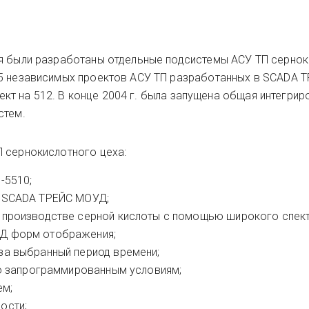
ия были разработаны отдельные подсистемы АСУ ТП серно
 5 независимых проектов АСУ ТП разработанных в SCADA 
роект на 512. В конце 2004 г. была запущена общая интегри
стем.
 сернокислотного цеха:
-5510;
 SCADA ТРЕЙС МОУД;
 производстве серной кислоты с помощью широкого спек
Д форм отображения;
за выбранный период времени;
по запрограммированным условиям;
ем;
ости;