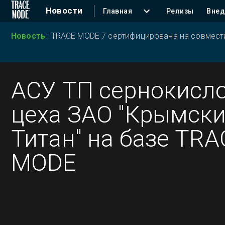
Новости
Главная
Релизы
Внед
Новость
:
TRACE MODE 7 сертифицирована на совместим
АСУ ТП сернокисл
цеха ЗАО "Крымск
Титан" на базе TRA
MODE