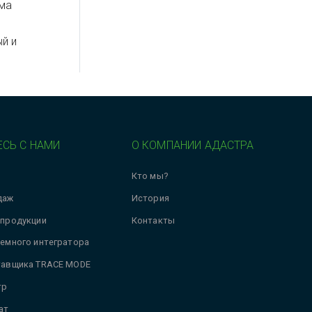
ма
й и
СЬ С НАМИ
О КОМПАНИИ АДАСТРА
Кто мы?
даж
История
 продукции
Контакты
темного интегратора
тавщика TRACE MODE
тр
ат