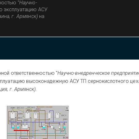
ностью "
Научно-
ю эксплуатацию АСУ
аина, г. Армянск)
на
нной ответственностью "
Научно-внедренческое предприяти
ксплуатацию высоконадежную АСУ ТП сернокислотного це
ия, г. Армянск).