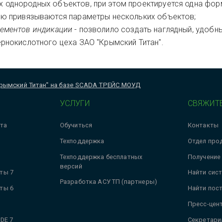
 однородных объектов, при этом проектируется одна фор
лю привязываются параметры нескольких объектов;
лементов индикации
- позволило создать наглядный, удобны
рнокислотного цеха ЗАО "Крымский Титан".
Крымский Титан" на базе SCADA ТРЕЙС МОУД
УСЛУГИ
СВЯЖИТЕ
та
Обучиться
Контакты
Техподдержка
Отдел про
Техподдержка бесплатных
Получение
версий
ты 7
Найти сис
Разработка АСУ ТП (партнеры)
ты 6
Найти пос
Пресс-цен
DE 7
Секретари