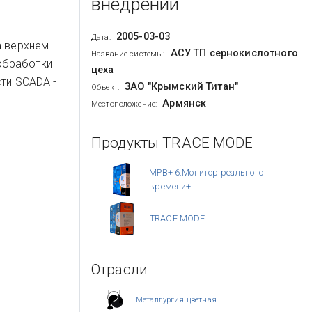
внедрении
2005-03-03
Дата:
а верхнем
АСУ ТП сернокислотного
Название системы:
обработки
цеха
ти SCADA -
ЗАО "Крымский Титан"
Объект:
Армянск
Местоположение:
Продукты TRACE MODE
МРВ+ 6.Монитор реального
времени+
TRACE MODE
Отрасли
Металлургия цветная