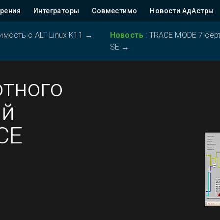
рения
Интеграторы
Совместимо
Новости АдАстры
ость с ALT Linux K11
→
Новость
:
TRACE MODE 7 серт
SE
→
отного
ий
CE