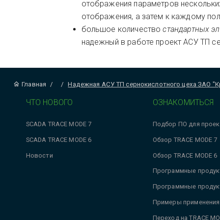
отображения параметров нескольких
отображения, а затем к каждому по
большое количество
стандартных э
надежный в работе проект АСУ ТП се
Главная
/
/
Надежная АСУ ТП сернокислотного цеха ЗАО "
ЧТО НОВОГО
ОЗНАКОМИТЬСЯ
SCADA TRACE MODE 7
Подбор ПО для проек
SCADA TRACE MODE 6
Обзор TRACE MODE 7
Новости
Обзор TRACE MODE 6
Программные продук
Программные продук
Примеры применения
Переход на TRACE MO