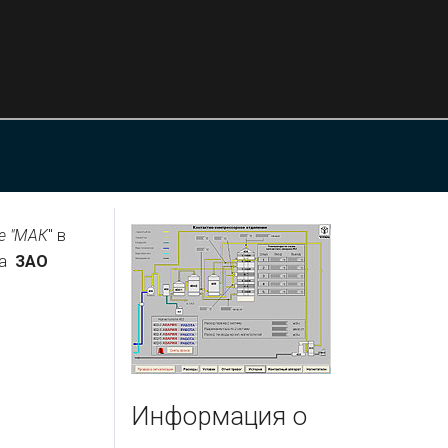
е "МАК
" в
ха
ЗАО
Информация о