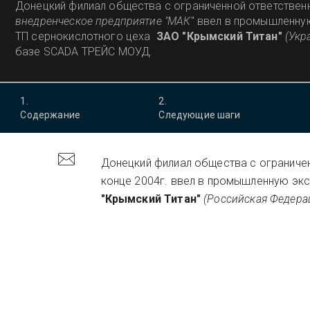
Донецкий филиал общества с ограниченной ответствен
внедренческое предприятие "МАК
" ввел в промышленну
ТП сернокислотного цеха
ЗАО "Крымский Титан"
(Укр
базе SCADA ТРЕЙС МОУД
.
1
.
2
.
Содержание
Следующие шаги
Донецкий филиал общества с ограниче
конце 2004г. ввел в промышленную э
"Крымский Титан"
(Российская Федерац