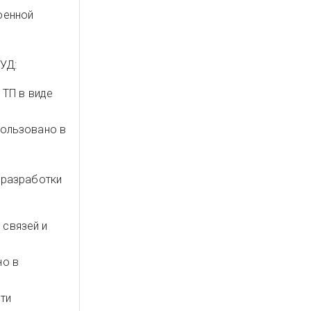
оенной
УД:
 ТП в виде
пользовано в
 разработки
 связей и
но в
ти