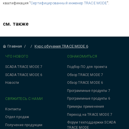
квалификация "
Сертифицированный инженер TRACE MODE
".
см. также
Главная
/
/
Курс обучения TRACE MODE 6
ЧТО НОВОГО
ОЗНАКОМИТЬСЯ
SCADA TRACE MODE 7
Подбор ПО для проекта
SCADA TRACE MODE 6
Обзор TRACE MODE 7
Новости
Обзор TRACE MODE 6
Программные продукты 7
СВЯЖИТЕСЬ С НАМИ
Программные продукты 6
Примеры применения
Контакты
Переход на TRACE MODE 7
Отдел продаж
Форум техподдержки SCADA
Получение продукции
TRACE MODE