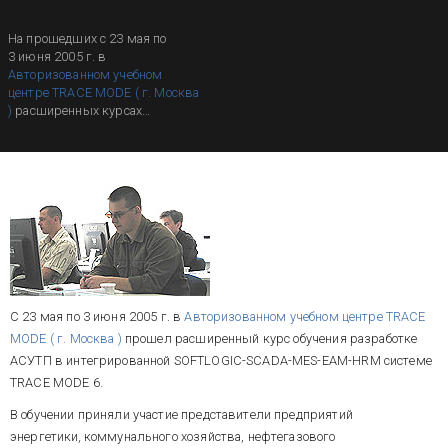
На прошедших с 23 мая по
3 июня 2005 г. в
Авторизованном учебном
центре TRACE MODE ( г. Москва
)
расширенных курсах
обучения разработке АСУТП в
интегрированной SOFTLOGIC-
SCADA-MES-EAM-HRM системе
TRACE MODE 6 подготовлено
десять сертифицированных
инженеров.
С 23 мая по 3 июня 2005 г. в
Авторизованном учебном центре TRACE
MODE ( г. Москва )
прошел расширенный курс обучения разработке
АСУТП в интегрированной SOFTLOGIC-SCADA-MES-EAM-HRM системе
TRACE MODE 6.
В обучении приняли участие представители предприятий
энергетики
,
коммунального хозяйства, нефтегазового