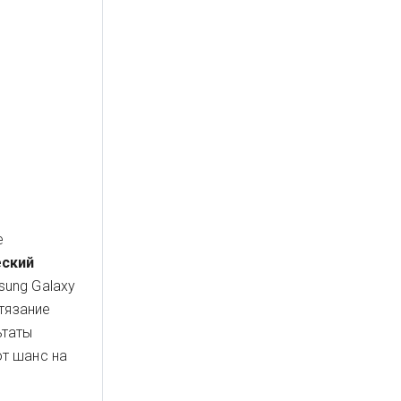
е
еский
sung Galaxy
тязание
ьтаты
т шанс на