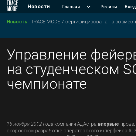
Новости
Главная
Релизы
Внед
Новость
:
TRACE MODE 7 сертифицирована на совместим
Управление фейер
на студенческом S
чемпионате
15 ноября 2012 года
компания АдАстра
впервые
прове
скоростной разработке операторского интерфейса АС