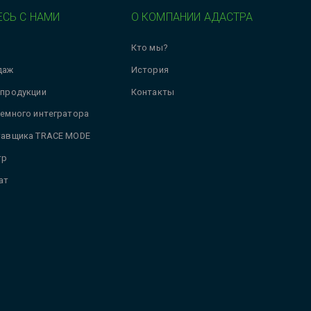
СЬ С НАМИ
О КОМПАНИИ АДАСТРА
Кто мы?
даж
История
 продукции
Контакты
темного интегратора
тавщика TRACE MODE
тр
ат