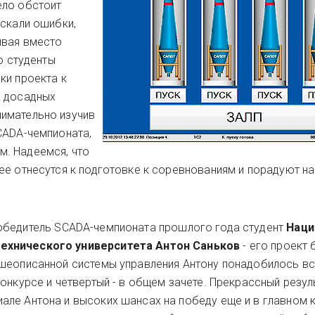
ело обстоит
ускали ошибки,
ывая вместо
о студенты
ки проекта к
х досадных
имательно изучив
CADA-чемпионата,
. Надеемся, что
ее отнесутся к подготовке к соревнованиям и порадуют н
обедитель SCADA-чемпионата прошлого года студент
Наци
ехнического университета Антон Саньков
- его проект 
ышеописанной системы управления Антону понадобилось в
онкурсе и четвертый - в общем зачете. Прекрассный резуль
ле Антона и высоких шансах на победу еще и в главном 