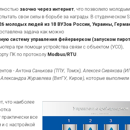
олностью
заочно через интернет
, что позволило молодым
испытать свои силы в борьбе за награды. В студенческом 
26 молодых людей из 18 ВУЗов России, Украины, Герма
поставлена задача как можно
ную систему
управления фейерверком (запуском пиро
ютера при помощи устройства связи с объектом (УСО),
орту ПК по протоколу
Modbus/RTU
.
ентов -
Антона Санькова (ТПУ, Томск), Алексея Сивякова (И
и Александра Журавлева (ВятГУ, Киров),
которые выполнили
т, что наиболее
ботка
 практически все
 и с настройкой