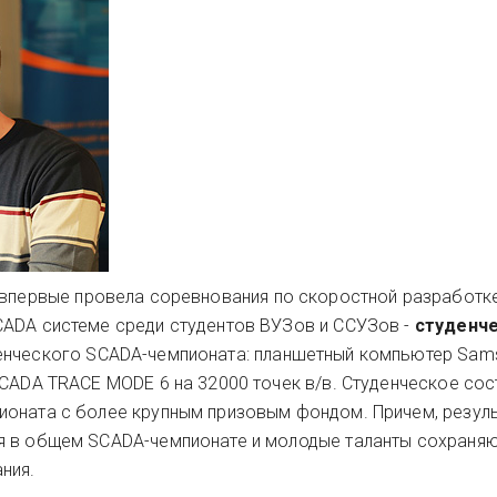
впервые провела соревнования по скоростной разработк
CADA системе среди студентов ВУЗов и ССУЗов -
студенч
денческого SCADA-чемпионата: планшетный компьютер Sam
SCADA TRACE MODE 6 на 32000 точек в/в. Студенческое сос
ионата с более крупным призовым фондом. Причем, резул
я в общем SCADA-чемпионате и молодые таланты сохраняю
ния.