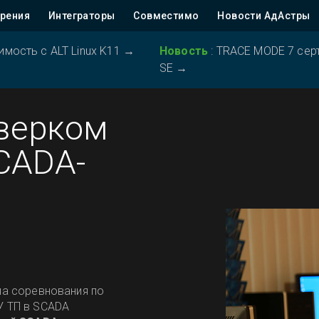
рения
Интеграторы
Совместимо
Новости АдАстры
ость с ALT Linux K11
→
Новость
:
TRACE MODE 7 серт
SE
→
верком
CADA-
ла соревнования по
У ТП в SCADA