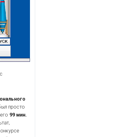
ас
онального
был просто
сего
99 мин.
тат,
конкурсе