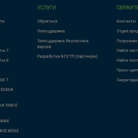
УСЛУГИ
СВЯЖИТЕ
та
Обучиться
Контакты
Техподдержка
Отдел про
Техподдержка бесплатных
Получение
версий
ты 7
Найти сис
Разработка АСУ ТП (партнеры)
ты 6
Найти пос
Пресс-цен
DE 7
Секретари
 SCADA
DA TRACE
 MAX
RACE MODE