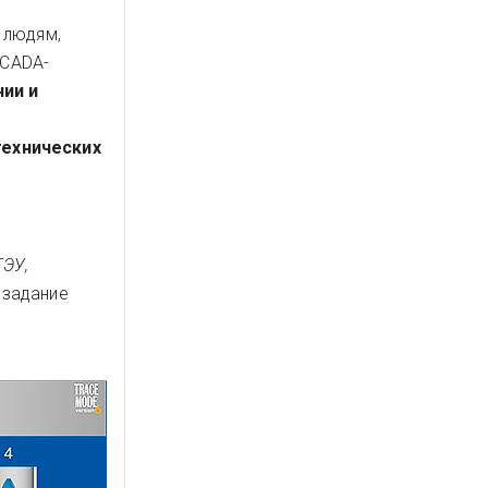
 людям,
SCADA-
нии и
технических
ГЭУ,
 задание