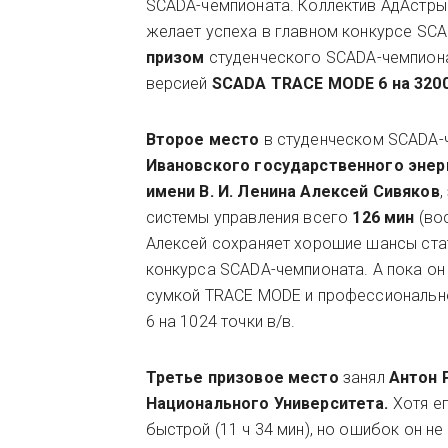
SCADA-чемпионата. Коллектив АдАстры 
желает успеха в главном конкурсе SCA
призом
студенческого SCADA-чемпион
версией
SCADA TRACE MODE 6 на 3200
Второе место
в студенческом SCADA-ч
Ивановского государственного энер
имени В. И. Ленина
Алексей Сивяков
,
системы управления всего
126 мин
(во
Алексей сохраняет хорошие шансы ста
конкурса SCADA-чемпионата. А пока о
сумкой TRACE MODE и профессиональн
6 на 1024 точки в/в.
Третье призовое место
занял
Антон
Национального Университета.
Хотя е
быстрой (11 ч 34 мин), но ошибок он н