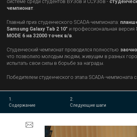
системе среди студентов ВУЗов и ССУЗов -
студенчес
чемпионат
.
Главный приз студенческого SCADA-чемпионата:
планш
Samsung Galaxy Tab 2 10"
и профессиональная версия
MODE 6
на 32000 точек в/в
.
Студенческий чемпионат проводился полностью
заочно
что позволило молодым людям, живущим в разных город
испытать свои силы в борьбе за награды.
Победителем студенческого этапа SCADA-чемпионата ста
1
.
2
.
Содержание
Следующие шаги