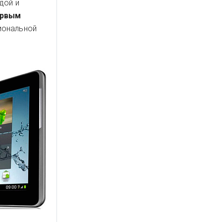
дой и
ервым
иональной