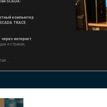
кий SCADA-
етный компьютер
SCADA TRACE
 через интернет
,
ах и странах,
л ...