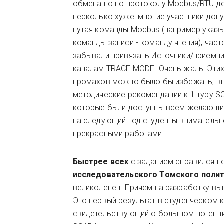
обмена по по протоколу Modbus/RTU д
несколько хуже: многие участники доп
путая команды Modbus (например указ
команды записи - команду чтения), част
забывали привязать Источники/приемни
каналам TRACE MODE. Очень жаль! Эти
промахов можно было бы избежать, вн
методические рекомендации к 1 туру S
которые были доступны всем желающим
на следующий год студенты внимательн
прекрасными работами.
Быстрее всех
с заданием справился п
исследовательского Томского полит
великолепен. Причем на разработку в
Это первый результат в студенческом к
свидетельствующий о большом потенциа