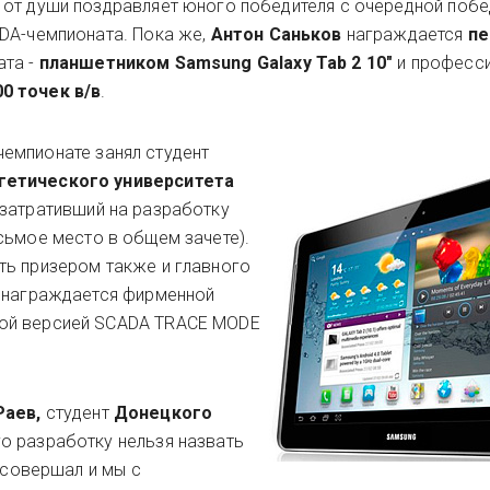
от души поздравляет юного победителя с очередной побе
DA-чемпионата. Пока же,
Антон Саньков
награждается
п
ата -
планшетником Samsung Galaxy Tab 2 10"
и професс
0 точек в/в
.
емпионате занял студент
гетического университета
 затративший на разработку
сьмое место в общем зачете).
ть призером также и главного
н награждается фирменной
ой версией SCADA TRACE MODE
Раев,
студент
Донецкого
го разработку нельзя назвать
е совершал и мы с