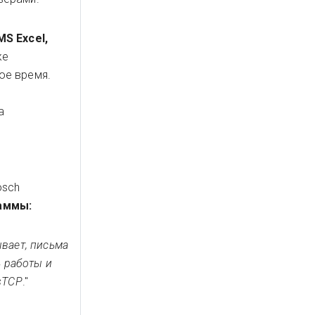
MS Excel,
же
ное время.
а
osch
раммы:
ывает, письма
ь работы и
sTCP
."