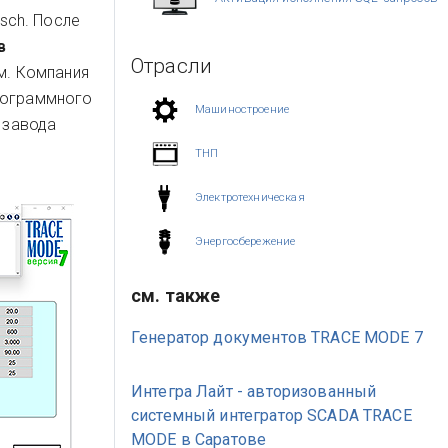
sch. После
в
Отрасли
м. Компания
рограммного
Машиностроение
и
завода
ТНП
Электротехническая
Энергосбережение
см. также
Генератор документов TRACE MODE 7
Интегра Лайт - авторизованный
системный интегратор SCADA TRACE
MODE в Саратове