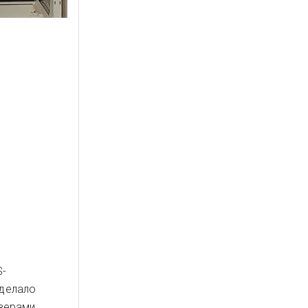
S-
сделало
верами.