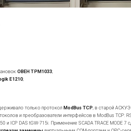
;
тановок
ОВЕН ТРМ1033
;
ogik E1210
;
оддерживало только протокол
ModBus TCP
, в старой АСКУЭ
токолов и преобразователи интерфейсов в ModBus TCP: R
K150 и ICP DAS tGW-715i. Применение SCADA TRACE MODE 7 
успехом заменены
виртуальными COM-портами и ОРС-сер