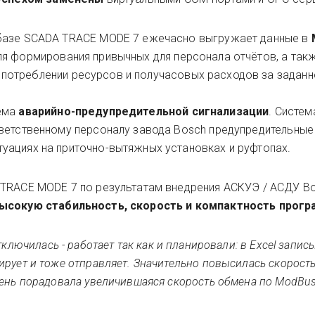
 базе SCADA TRACE MODE 7 ежечасно выгружает данные в
ля формирования привычных для персонала отчётов, а так
потреблении ресурсов и получасовых расходов за задан
тема
аварийно-предупредительной сигнализации
. Систем
тветственному персоналу завода Bosch предупредительные
уациях на приточно-вытяжных установках и руфтопах.
 TRACE MODE 7 по результатам внедрения АСКУЭ / АСДУ B
ысокую стабильность, скорость и компактность прог
ключилась - работает так как и планировали: в Excel запис
рует и тоже отправляет. Значительно повысилась скорост
чень порадовала увеличившаяся скорость обмена по ModBu