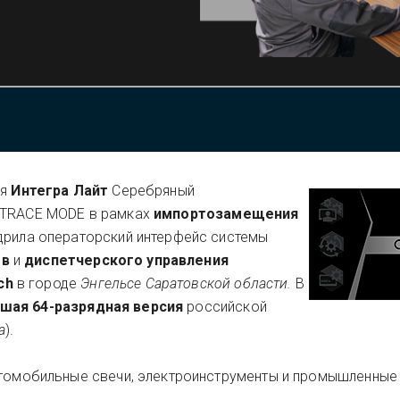
ия
Интегра Лайт
Серебряный
 TRACE MODE в рамках
импортозамещения
дрила операторский интерфейс системы
ов
и
диспетчерского управления
ch
в городе
Энгельсе Саратовской области.
В
шая 64-разрядная версия
российской
а
).
втомобильные свечи, электроинструменты и промышленные