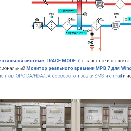
ентальной системе TRACE MODE 7
, в качестве исполните
сиональный
Монитор реального времени МРВ 7 для Wi
ментов
,
OPC DA/HDA/UA-сервера
,
отправки SMS и e-mail
и и