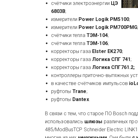
счётчики электроэнергии
ЦЭ
6803В
;
измерители
Power Logik PM5100
;
измерители
Power Logik PM700PMG
счётчики тепла
ТЭМ-104
;
счётчики тепла
ТЭМ-106
;
корректоры газа
Elster EK270
;
корректоры газа
Логика СПГ 741
;
корректоры газа
Логика СПГ761.2;
контроллеры приточно-вытяжных ус
в качестве счётчиков импульсов
ioL
руфтопы
Trane
;
руфтопы
Dantex
.
В связи с тем, что старое ПО Bosch п
использовались
шлюзы
различных про
485/ModBusTCP Schneider Electric LIN
многие из них
ненужными.
Они были
с 