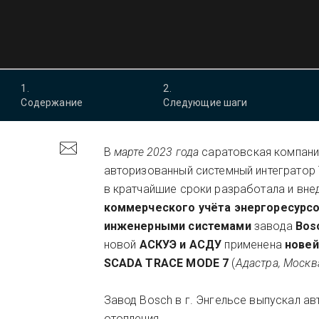
1
.
2
.
Содержание
Следующие шаги
В
марте 2023 года
саратовская компан
авторизованный системный интегратор
в кратчайшие сроки разработала и вне
коммерческого учёта энергоресурс
инженерными системами
завода
Bos
новой
АСКУЭ и АСДУ
применена
новей
SCADA TRACE MODE 7
(
Адастра, Москв
Завод Bosch в г. Энгельсе выпускал а
отопления.