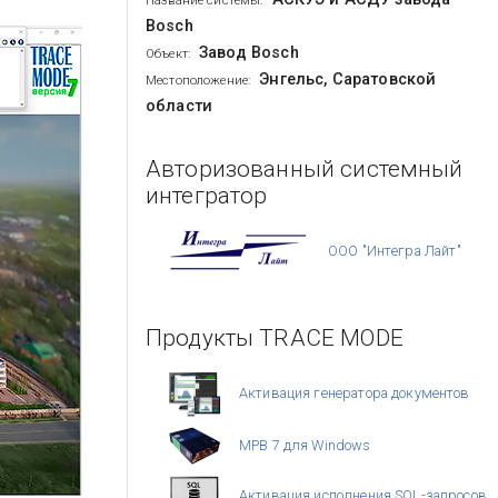
Название системы:
Bosch
Завод Bosch
Объект:
Энгельс, Саратовской
Местоположение:
области
Авторизованный системный
интегратор
ООО "Интегра Лайт"
Продукты TRACE MODE
Активация генератора документов
МРВ 7 для Windows
Активация исполнения SQL-запросов