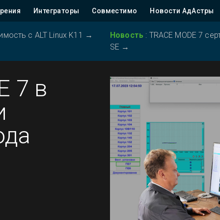
рения
Интеграторы
Совместимо
Новости АдАстры
ость с ALT Linux K11
→
Новость
:
TRACE MODE 7 серт
SE
→
 7 в
и
ода