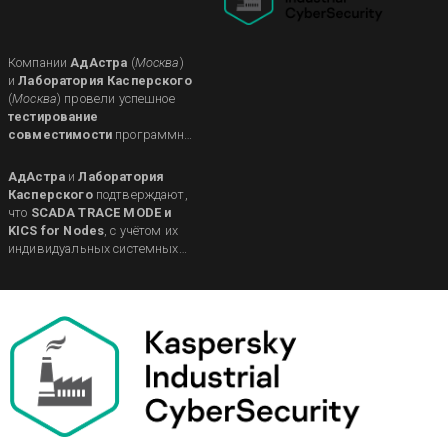
Компании
АдАстра
(
Москва
)
и
Лаборатория Касперского
(
Москва
) провели успешное
тестирование
совместимости
программных
продуктов для промышленной
автоматизации
SCADA TRACE
АдАстра
и
Лаборатория
MODE
и
Kaspersky Industrial
Касперского
подтверждают,
CyberSecurity for Nodes
(
KICS
что
SCADA TRACE MODE и
for Nodes
).
KICS for Nodes
, с учётом их
индивидуальных системных
требований,
являются
...