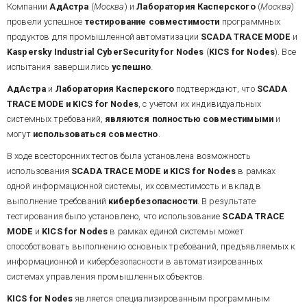
Компании
АдАстра
(
Москва
) и
Лаборатория Касперского
(
Москва
)
провели успешное
тестирование совместимости
программных
продуктов для промышленной автоматизации
SCADA TRACE MODE
и
Kaspersky Industrial CyberSecurity for Nodes
(
KICS for Nodes
). Все
испытания завершились
успешно
.
АдАстра
и
Лаборатория Касперского
подтверждают, что
SCADA
TRACE MODE и KICS for Nodes
, с учётом их индивидуальных
системных требований,
являются полностью совместимыми
и
могут
использоваться совместно
.
В ходе всесторонних тестов была установлена возможность
использования
SCADA TRACE MODE и KICS for Nodes
в рамках
одной информационной системы, их совместимость и вклад в
выполнение требований
кибербезопасности
. В результате
тестирования было установлено, что использование
SCADA TRACE
MODE
и
KICS for Nodes
в рамках единой системы может
способствовать выполнению основных требований, предъявляемых к
информационной и кибербезопасности в автоматизированных
системах управления промышленных объектов.
KICS for Nodes
является специализированным программным