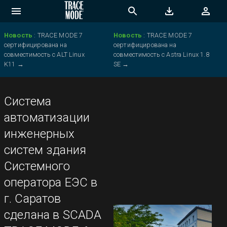
Новость
:
TRACE MODE 7
Новость
:
TRACE MODE 7
сертифицирована на
сертифицирована на
совместимость с ALT Linux
совместимость с Astra Linux 1.8
K11
→
SE
→
Система
автоматизации
инженерных
систем здания
Системного
оператора ЕЭС в
г. Саратов
сделана в SCADA