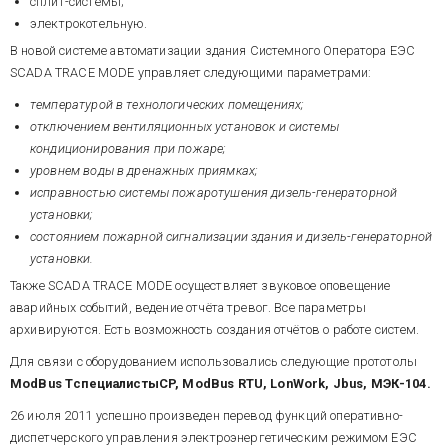
сплит-системы;
электрокотельную.
В новой системе автоматизации здания Системного Оператора ЕЭС
SCADA TRACE MODE управляет следующими параметрами:
температурой в технологических помещениях;
отключением вентиляционных установок и системы
кондиционирования при пожаре;
уровнем воды в дренажных приямках;
исправностью системы пожаротушения дизель-генераторной
установки;
состоянием пожарной сигнализации здания и дизель-генераторной
установки.
Также SCADA TRACE MODE осуществляет звуковое оповещение
аварийных событий, ведение отчёта тревог. Все параметры
архивируются. Есть возможность создания отчётов о работе систем.
Для связи с оборудованием использовались следующие прототолы
ModBus TспециалистыCP, ModBus RTU, LonWork, Jbus, МЭК-104.
26 июля 2011 успешно произведен перевод функций оперативно-
диспетчерского управления электроэнергетическим режимом ЕЭС