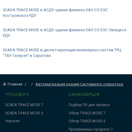
SCADA TRACE MODE в АСДУ здания филиала ОАО СО ЕЭС
Костромское РДУ
SCADA TRACE MODE в АСДУ здания филиала ОАО СО ЕЭС Липецкое
РДУ
SCADA TRACE MODE в диспетчеризации инженерных систем ТРЦ
"ТАУ Галерея" в Саратове
Главная
/
/
Автоматизация здания Системного оператора
ЧТО НОВОГО
ОЗНАКОМИТЬСЯ
SCADA TRACE MODE 7
Подбор ПО для проекта
SCADA TRACE MODE 6
Обзор TRACE MODE 7
Новости
Обзор TRACE MODE 6
Программные продукты 7