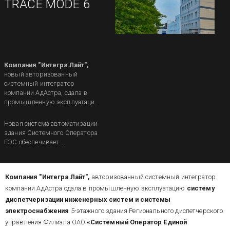
TRACE MODE 6
Компания "Интегра Лайт",
новый авторизованный
системный интегратор
компании АдАстра, сдала в
промышленную эксплуатацию
систему диспетчеризации
инженерных систем и
Новая система автоматизации
системы электроснабжения
здания Системного Оператора
здания Регионального
ЕЭС обеспечивает...
диспетчерского управления
Филиала
ОАО «Системный
Оператор Единой
Энергетической Системы»
(г.
Компания "Интегра Лайт",
авторизованный системный интегратор
Саратов)
на основе SCADA
компании АдАстра сдала в промышленную эксплуатацию
систему
TRACE MODE 6.
диспетчеризации инженерных систем и системы
электроснабжения
5-этажного здания Регионального диспетчерского
управления Филиала ОАО
«Системный Оператор Единой