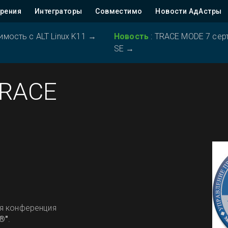
рения
Интеграторы
Совместимо
Новости АдАстры
ость с ALT Linux K11
→
Новость
:
TRACE MODE 7 серт
SE
→
TRACE
я конференция
®"
.