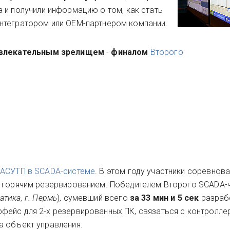
 и получили информацию о том, как стать
нтегратором или OEM-партнером компании.
влекательным зрелищем
-
финалом
Второго
 АСУТП в SCADA-системе
. В этом году участники соревнова
с горячим резервированием. Победителем Второго SCADA-
тика, г. Пермь
), сумевший всего
за 33 мин и 5 сек
разраб
ейс для 2-х резервированных ПК, связаться с контролле
а объект управления.