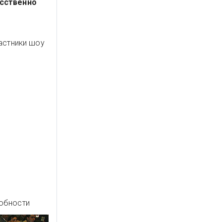
усственно
частники шоу
собности