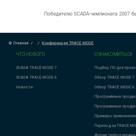
Победителю SCADA-чемпионата 2007 бы
Главная
/
/
Конференция TRACE MODE
ЧТО НОВОГО
ОЗНАКОМИТЬСЯ
SCADA TRACE MODE 7
Подбор ПО для проек
SCADA TRACE MODE 6
Обзор TRACE MODE 7
Новости
Обзор TRACE MODE 6
Программные продук
Программные продук
Примеры применения
Переход на TRACE MO
Форум техподдержки