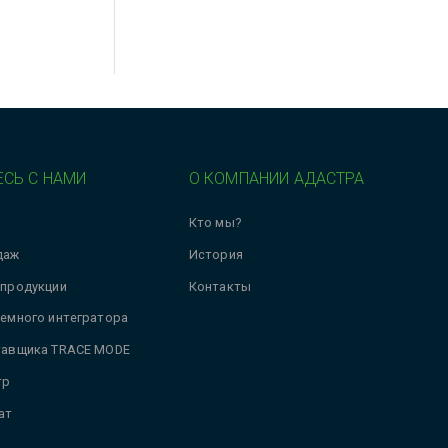
СЬ С НАМИ
О КОМПАНИИ АДАСТРА
Кто мы?
даж
История
 продукции
Контакты
темного интегратора
тавщика TRACE MODE
тр
ат