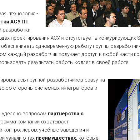
ая технология -
отки АСУТП
.
й разработки
одах проектирования АСУ и отсутствует в конкурирующих 
т обеспечивать одновременную работу группы разработчи
ом каждый разработчик получает доступ к любой части пр
пользовать результаты работы коллег в своей работе.
ировалась группой разработчиков сразу на
ес со стороны системных интеграторов и
о уделено вопросам
партнерства с
ограмма компании охватывает
 контроллеров, учебные заведения и
и узнали о тех
преимуществах
, которые