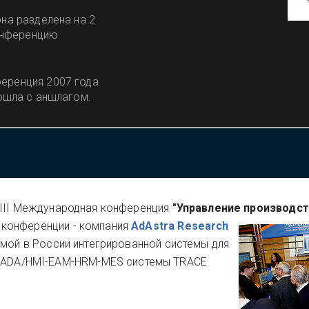
она разделена на 2
Конференцию
ференция 2007 года
рошла с аншлагом.
III Международная конференция
"Управление производст
р конференции - компания
AdAstra Research
емой в России интегрированной системы для
SCADA/HMI-EAM-HRM-MES системы TRACE