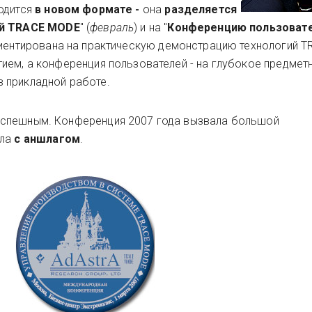
одится
в новом формате -
она
разделяется
ий TRACE MODE
" (
февраль
) и на "
Конференцию пользоват
риентирована на практическую демонстрацию технологий 
ием, а конференция пользователей - на глубокое предмет
 прикладной работе.
успешным. Конференция 2007 года вызвала большой
шла
с аншлагом
.