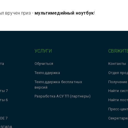
л вручен приз -
мультимедийный ноутбук
!
УСЛУГИ
СВЯЖИТЕ
та
Обучиться
Контакты
Техподдержка
Отдел про
Техподдержка бесплатных
Получение
версий
ты 7
Найти сис
Разработка АСУ ТП (партнеры)
ты 6
Найти пос
Пресс-цен
DE 7
Секретари
 SCADA