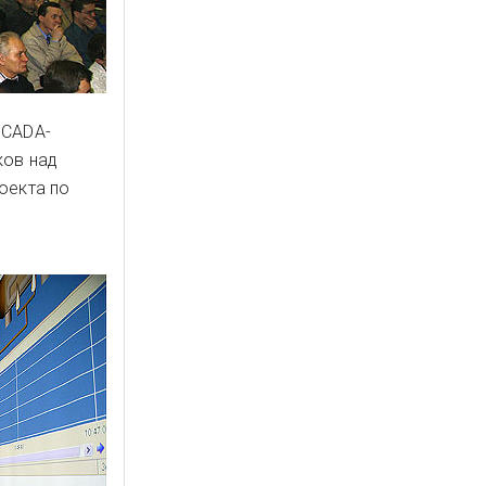
SCADA-
ков над
оекта по