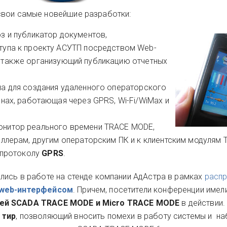
свои самые новейшие разработки:
юз и
публикатор документов,
упа к проекту АСУТП посредством Web-
, а также организующий публикацию отчетных
ма для создания удаленного операторского
нах, работающая через GPRS, Wi-Fi/WiMax и
онитор реального времени TRACE MODE,
ллерам, другим операторским ПК и к клиентским модулям
 протоколу
GPRS
.
лись в работе на стенде компании АдАстра в рамках
распр
web-интерфейсом
. Причем, посетители конференции имел
лей SCADA TRACE MODE и Micro TRACE MODE
в действии.
 тир
, позволяющий вносить помехи в работу системы и н