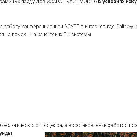
граммных продуктов SCADA TRACE MODE 6
в условиях иск
л работу конференционной АСУТП в интернет, где Online-у
я на помехи, на клиентских ПК системы
ехнологического процесса, а восстановление работоспо
унды
.