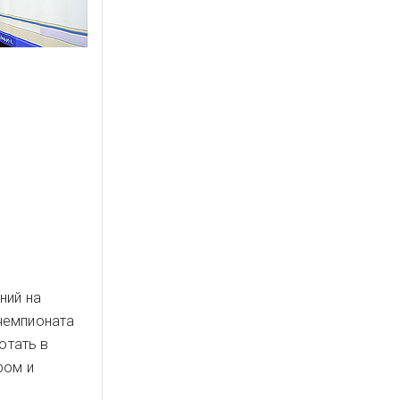
ний на
чемпионата
отать в
ром и