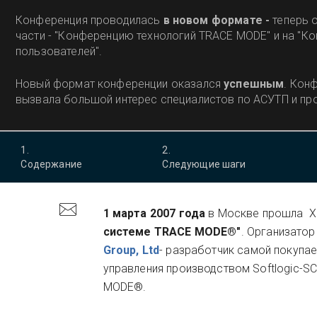
Конференция проводилась
в новом формате -
теперь 
части - "Конференцию технологий TRACE MODE" и на "
пользователей".
Новый формат конференции оказался
успешным
. Кон
вызвала большой интерес специалистов по АСУТП и п
1
.
2
.
Содержание
Следующие шаги
1 марта 2007 года
в Москве прошла X
системе
TRACE MODE®"
. Организато
Group, Ltd
- разработчик самой покупа
управления производством Softlogic-
MODE®.