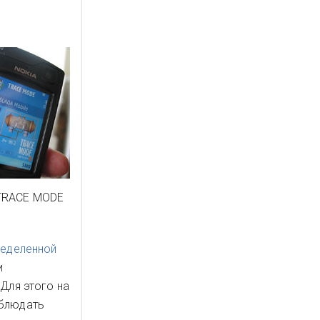
 TRACE MODE
еделенной
и
 Для этого на
аблюдать