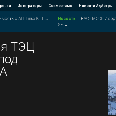
рения
Интеграторы
Совместимо
Новости АдАстры
ость с ALT Linux K11
→
Новость
:
TRACE MODE 7 серт
SE
→
ая ТЭЦ
под
DA