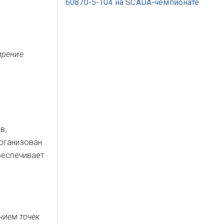
60870-5-104 на SCADA-чемпионате
ирение
в,
организован
беспечивает
нием точек