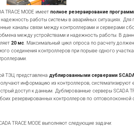
DA TRACE MODE имеет
полное резервирование программ
т надежность работы системы в аварийных ситуациях. Для
нные каналы связи между контроллерами и серверами сбо
 обмена между устройствами и надежность работы. В данн
вляет
20 мс
. Максимальный цикл опроса по расчету должен
мого соединения контроллеров при порыве одного участка
троллерами.
ой ТЭЦ представлена
дублированными серверами SCAD
получают информацию из контроллеров, систематизируют е
быстрый доступ к данным. Дублированные серверы SCADA 
обоих резервированных контроллеров по оптоволоконной с
CADA TRACE MODE выполняют следующие задачи: