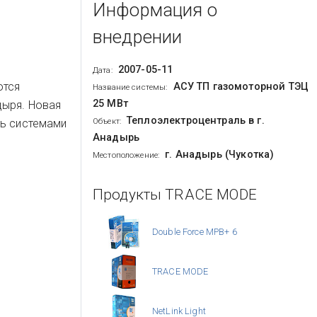
Информация о
внедрении
2007-05-11
Дата:
ются
АСУ ТП газомоторной ТЭЦ
Название системы:
25 МВт
дыря. Новая
Теплоэлектроцентраль в г.
ть системами
Объект:
Анадырь
г. Анадырь (Чукотка)
Местоположение:
Продукты TRACE MODE
Double Force МРВ+ 6
TRACE MODE
NetLink Light