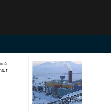
рной
 МВт.