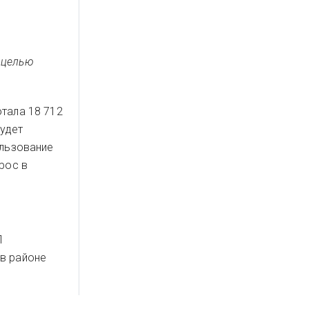
 целью
тала 18 712
удет
ользование
рос в
П
в районе