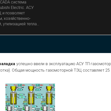
SCADA система
ishi Electric. АСУ
Ц и позволяет
м, хозяйственно-
 утилизацией тепла,
наладка
успешно ввели в эксплуатацию АСУ ТП газомото
котка
). Общая мощность газомоторной ТЭЦ составляет 25