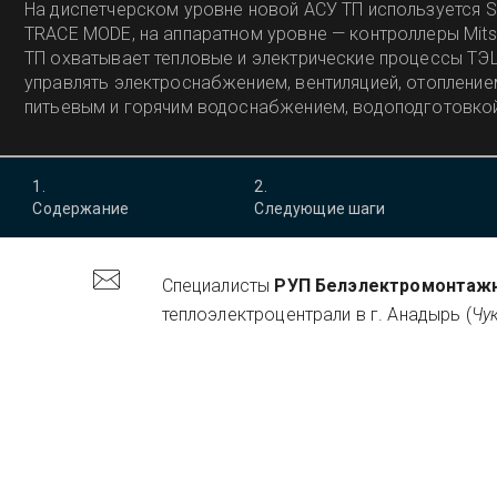
На диспетчерском уровне новой АСУ ТП используется 
TRACE MODE, на аппаратном уровне — контроллеры Mitsub
ТП охватывает тепловые и электрические процессы ТЭ
управлять электроснабжением, вентиляцией, отопление
питьевым и горячим водоснабжением, водоподготовкой,
пожаротушением и резервным парком ГСМ.
1
.
2
.
Содержание
Следующие шаги
Специалисты
РУП Белэлектромонтаж
теплоэлектроцентрали в г. Анадырь (
Чу