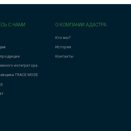
СЬ С НАМИ
О КОМПАНИИ АДАСТРА
Кто мы?
даж
История
 продукции
Контакты
темного интегратора
тавщика TRACE MODE
тр
ат