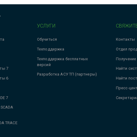
Ц
УСЛУГИ
СВЯЖИТЕ
та
Обучиться
Контакты
Техподдержка
Отдел про
Техподдержка бесплатных
Получение
версий
ты 7
Найти сис
Разработка АСУ ТП (партнеры)
ты 6
Найти пос
Пресс-цен
DE 7
Секретари
 SCADA
DA TRACE