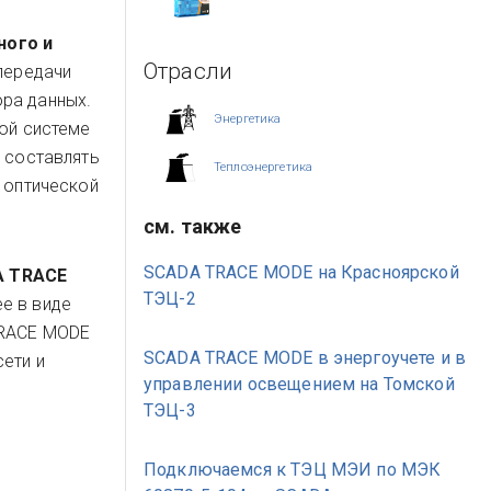
ного и
Отрасли
 передачи
ра данных.
Энергетика
ой системе
 составлять
Теплоэнергетика
 оптической
см. также
SCADA TRACE MODE на Красноярской
A TRACE
ТЭЦ-2
е в виде
TRACE MODE
SCADA TRACE MODE в энергоучете и в
ети и
управлении освещением на Томской
ТЭЦ-3
Подключаемся к ТЭЦ МЭИ по МЭК