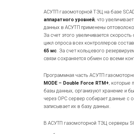
АСУТП газомоторной ТЭЦ на базе SCA
аппаратного уровней
, что увеличивае
данных в АСУТП применены оптоволоко
За счет этого увеличивается скорость
цикл опроса всех контроллеров соста
65 мс
. За счет кольцевого резервируе
связи сохраняется обмен со всеми кон
Программная часть АСУТП газомоторн
MODE –
Double Force RTM+
, которые 
базы данных, организуют хранение и 
через OРС сервер собирает данные с 
записывает их в базу данных.
В АСУТП газомоторной ТЭЦ серверы S