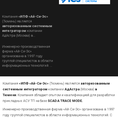
Компания
«ИПФ «Ай-Си-Эс»
(
Тюмень
) является
авторизованным системным
интегратором
компании
АдАстра (
Москва
) в
Тюмени
. Компания обладает
опытом и квалификацией для
Инженерно-производственная
разработки прикладных АСУ ТП
фирма «Ай-Си-Эс»
на базе SCADA TRACE MODE.
организована в 1997 году
группой специалистов в области
информационных технологий. С
момента своего создания
компания позиционирует себя
как системный интегратор,
Компания
«ИПФ «Ай-Си-Эс»
(Тюмень) является
авторизованным
предлагая
высокотехнологичные решения
системным интегратором
компании
АдАстра
(
Москва
)
в
в области...
Тюмени
. Компания обладает опытом и квалификацией для разработки
прикладных АСУ ТП на базе
SCADA TRACE MODE.
Инженерно-производственная фирма «Ай-Си-Эс» организована в 1997
году группой специалистов в области информационных технологий. С