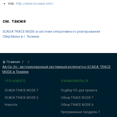
Web:
http://www.ics-ware.com/
см. также
SCADA TRACE MODE в системе оперативного реагирования
Сбербанка в г. Тюмени
Главная
/
/
Ай-Си-Эс - авторизованный системный интегратор SCADA TRACE
MODE в Тюмени
ЧТО НОВОГО
ОЗНАКОМИТЬСЯ
SCADA TRACE MODE 7
Подбор ПО для проекта
SCADA TRACE MODE 6
Обзор TRACE MODE 7
Новости
Обзор TRACE MODE 6
Программные продукты 7