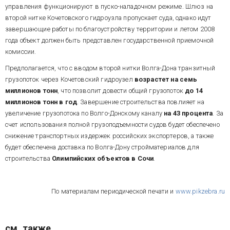
управления функционируют в пуско-наладочном режиме. Шлюз на
второй нитке Кочетовского гидроузла пропускает суда, однако идут
завершающие работы по благоустройству территории и летом 2008
года объект должен быть представлен государственной приемочной
комиссии.
Предполагается, что с вводом второй нитки Волга-Дона транзитный
грузопоток через Кочетовский гидроузел
возрастет на семь
миллионов тонн
, что позволит довести общий грузопоток
до 14
миллионов тонн в год
. Завершение строительства повлияет на
увеличение грузопотока по Волго-Донскому каналу
на 43 процента
. За
счет использования полной грузоподъемности судов будет обеспечено
снижение транспортных издержек российских экспортеров, а также
будет обеспечена доставка по Волга-Дону стройматериалов для
строительства
Олимпийских объектов в Сочи
.
По материалам периодической печати и
www.pikzebra.ru
см. также