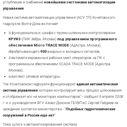
углубление и снабжение
новейшими системами автоматизации
управления
.
Новая система автоматизации управления (АСУ ТП) Кочетовского
гидроузла Волга-Дона включает :
4 функциональных шкафа с промышленными контроллерами
КРУИЗ
(
ПИК Зебра, Москва
)
под управлением программного
обеспечения Micro TRACE MODE
(
АдАстра, Москва
),
обрабатывающего
900
входных и выходных сигналов;
4 автоматизированных рабочих мест операторов на ПК с
программным обеспечением SCADA TRACE MODE (
АдАстра,
Москва
);
комплект сетевой аппаратуры.
"
На Кочетовском гидроузле функционирует
единая автоматическая
система управления
, которая контролирует весь процесс шлюзования
и отображает его на мониторах компьютеров"
- сообщил
9 апреля 2008
г.
и.о. руководителя ФГУ Азово-Донское ГБУВПиС
Сергей Гайдаев
на
заседании коллегии министерства - "
Подобных гидротехнических
сооружений в России еще нет
".
Пока шлюз и автоматизированная система