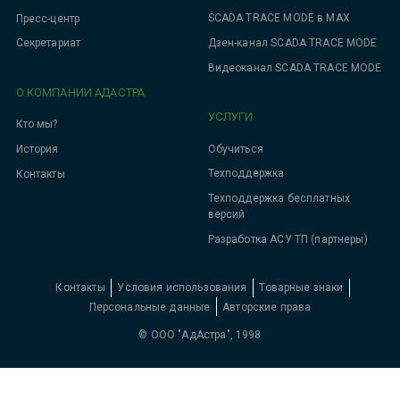
SCADA TRACE MODE в MAX
Пресс-центр
Дзен-канал SCADA TRACE MODE
Секретариат
Видеоканал SCADA TRACE MODE
О КОМПАНИИ АДАСТРА
УСЛУГИ
Кто мы?
Обучиться
История
Техподдержка
Контакты
Техподдержка бесплатных
версий
Разработка АСУ ТП (партнеры)
Контакты
Условия использования
Товарные знаки
Персональные данные
Авторские права
© ООО "АдАстра", 1998