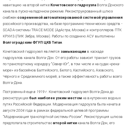
навигацию на второй нитке
Кочетовского гидроузла
Волга-Донского
канала в пуско-наладочном режиме. Реконструированный шлюз
снабжен
современной автоматизированной системой управления
российского производства, на базе программно-технических средств -
SCADA-системы TRACE MODE (
АдАстра, Москва
) и контроллеров ПТК
КРУИЗ (
ПИК Зебра, Москва
). Работы по созданию АСУ выполнены
Волгоградским ФГУП ЦКБ Титан
.
Кочетовский гидроузел является
замыкающим
в каскаде
гидроузлов канала Волга-Дон. От его работы зависит транзит грузов
по транспортному коридору "
Север-Юг
", в том числе и на судах «река-
море» из бассейнов Балтийского, Белого, Каспийского, Азовского,
Чёрного и Средиземного морей, а также эффективность работы всего
Волга-Дона.
Построенный еще
в 1919 г.
Кочетовский гидроузел Волга-Дона до
реконструкции
был наиболее узким местом
на внутренних водных
путях Российской Федерации. Модернизация гидроузла была начата
в
августе 2004 года
в рамках федеральной целевой программы
"
Модернизация транспортной системы России
". Реконструкция шлюза
предполагала строительство
второй нитки
канала Волга-Дон, его