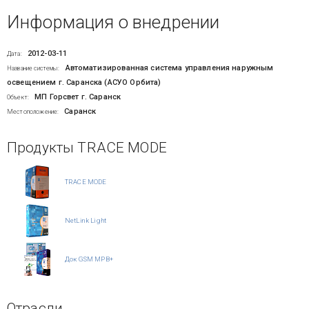
Информация о внедрении
2012-03-11
Дата:
Автоматизированная система управления наружным
Название системы:
освещением г. Саранска (АСУО Орбита)
МП Горсвет г. Саранск
Объект:
Саранск
Местоположение:
Продукты TRACE MODE
TRACE MODE
NetLink Light
Док GSM МРВ+
Отрасли