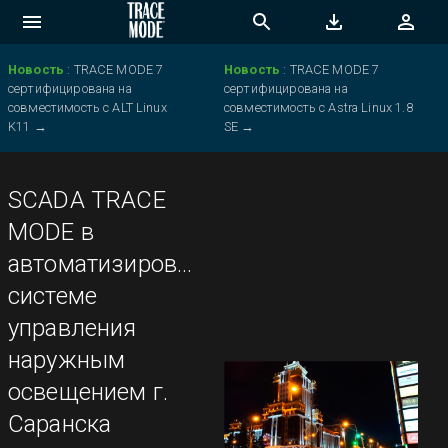
Новость
:
TRACE MODE 7
Новость
:
TRACE MODE 7
сертифицирована на
сертифицирована на
совместимость с ALT Linux
совместимость с Astra Linux 1.8
K11
→
SE
→
SCADA TRACE
MODE в
автоматизированной
системе
управления
наружным
освещением г.
Саранска