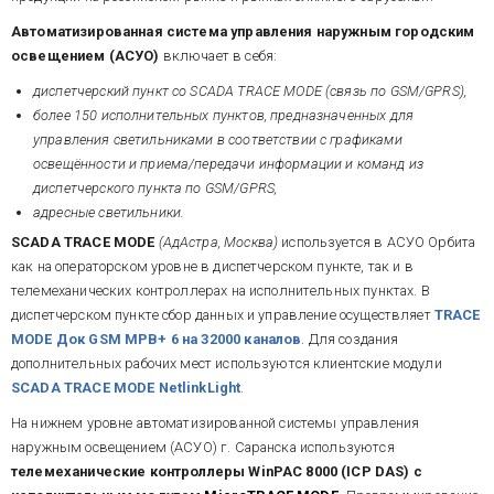
Автоматизированная система управления наружным городским
освещением (АСУО)
включает в себя:
диспетчерский пункт со SCADA TRACE MODE (связь по GSM/GPRS),
более 150 исполнительных пунктов, предназначенных для
управления светильниками в соответствии с графиками
освещённости и приема/передачи информации и команд из
диспетчерского пункта по GSM/GPRS,
адресные светильники.
SCADA TRACE MODE
(АдАстра, Москва)
используется в АСУО Орбита
как на операторском уровне в диспетчерском пункте, так и в
телемеханических контроллерах на исполнительных пунктах. В
диспетчерском пункте сбор данных и управление осуществляет
TRACE
MODE Док GSM МРВ+ 6 на 32000 каналов
. Для создания
дополнительных рабочих мест используются клиентские модули
SCADA TRACE MODE NetlinkLight
.
На нижнем уровне автоматизированной системы управления
наружным освещением (АСУО) г. Саранска используются
телемеханические контроллеры
WinPAC 8000 (ICP DAS) с