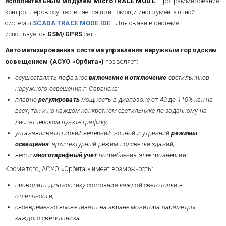
исполнительным модулем
MicroTRACE MODE
.
Программирование
контроллеров осуществляется при помощи инструментальной
системы
SCADA TRACE MODE IDE
. Для связи в системе
используется
GSM/GPRS
сеть.
Автоматизированная система управления наружным городским
освещением (АСУО «Орбита»)
позволяет:
осуществлять пофазное
включение и отключение
светильников
наружного освещения г. Саранска;
плавно
регулировать
мощность в диапазоне от 40 до 110% как на
всех, так и на каждом конкретном светильнике по заданному на
диспетчерском пункте графику;
устанавливать гибкий вечерний, ночной и утренний
режимы
освещения
, архитектурный режим подсветки зданий;
вести
многотарифный учет
потребления электроэнергии.
Кроме того, АСУО «Орбита
» имеет возможность:
проводить диагностику состояния каждой светоточки в
отдельности,
своевременно высвечивать на экране монитора параметры
каждого светильника,