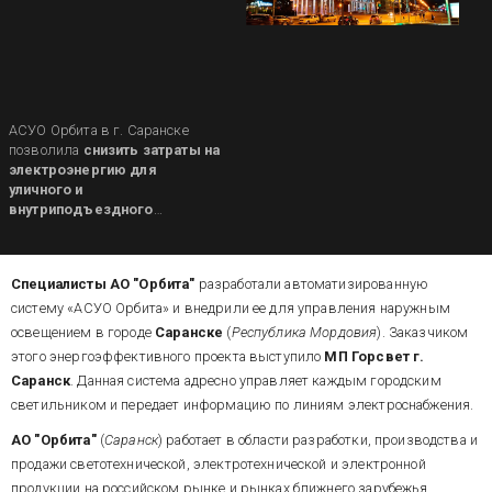
АСУО Орбита в г. Саранске
позволила
снизить затраты на
электроэнергию для
уличного и
внутриподъездного
освещения
многоквартирных
домов и получить
значительный
экономический
Специалисты АО "Орбита"
разработали автоматизированную
эффект
от их внедрения.
систему «АСУО Орбита» и внедрили ее для управления наружным
освещением в городе
Саранске
(
Республика Мордовия
). Заказчиком
этого энергоэффективного проекта выступило
МП Горсвет г.
Саранск
. Данная система адресно управляет каждым городским
светильником и передает информацию по линиям электроснабжения.
АО "Орбита"
(
Саранск
) работает в области разработки, производства и
продажи светотехнической, электротехнической и электронной
продукции на российском рынке и рынках ближнего зарубежья.