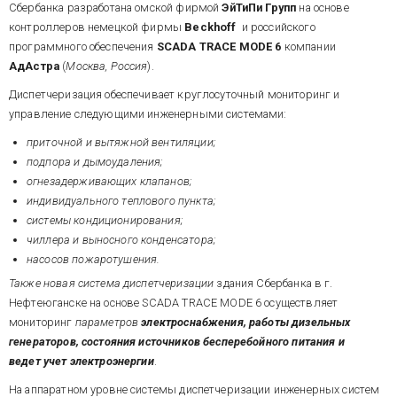
Сбербанка разработана омской фирмой
ЭйТиПи Групп
на основе
контроллеров немецкой фирмы
Beckhoff
и российского
программного обеспечения
SCADA TRACE MODE 6
компании
АдАстра
(
Москва, Россия
).
Диспетчеризация обеспечивает круглосуточный мониторинг и
управление следующими инженерными системами:
приточной и вытяжной вентиляции;
подпора и дымоудаления;
огнезадерживающих клапанов;
индивидуального теплового пункта;
системы кондиционирования;
чиллера и выносного конденсатора;
насосов пожаротушения.
Также новая система диспетчеризации
здания Сбербанка в г.
Нефтеюганске на основе SCADA TRACE MODE 6 осуществляет
мониторинг
параметров
электроснабжения, работы дизельных
генераторов, состояния источников бесперебойного питания и
ведет учет электроэнергии
.
На аппаратном уровне системы диспетчеризации инженерных систем