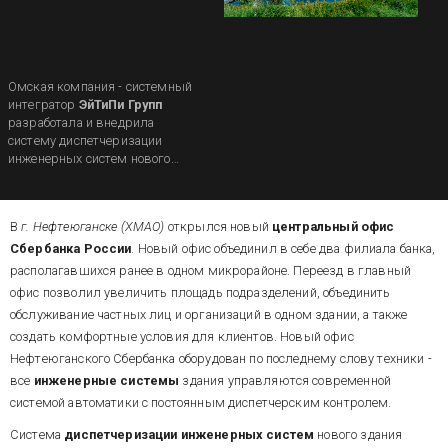
Омская компания - системный
интегратор
ЭйТиПи Групп
разработала и внедрила
систему диспетчеризации
инженерных систем нового
центрального офиса
Сбербанка в г.
Нефтеюганске
(Ханты-Мансийский
В
г. Нефтеюганске (ХМАО)
открылся новый
центральный офис
Автономный округ
).
Сбербанка России
. Новый офис объединил в себе два филиала банка,
располагавшихся ранее в одном микрорайоне. Переезд в главный
офис позволил увеличить площадь подразделений, объединить
обслуживание частных лиц и организаций в одном здании, а также
создать комфортные условия для клиентов. Новый офис
Нефтеюганского Сбербанка оборудован по последнему слову техники -
все
инженерные системы
здания управляются современной
системой автоматики с постоянным диспетчерским контролем.
Система
диспетчеризации инженерных систем
нового здания