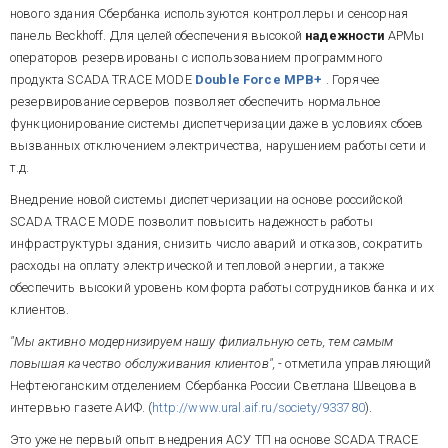
нового здания Сбербанка используются контроллеры и сенсорная
панель Beckhoff. Для целей обеспечения высокой
надежности
АРМы
операторов резервированы с использованием программного
продукта SCADA TRACE MODE
Double Force МРВ+
. Горячее
резервирование серверов позволяет обеспечить нормальное
функционирование системы диспетчеризации даже в условиях сбоев
вызванных отключением электричества, нарушением работы сети и
т.д.
Внедрение новой системы диспетчеризации на основе российской
SCADA TRACE MODE позволит повысить надежность работы
инфраструктуры здания, снизить число аварий и отказов, сократить
расходы на оплату электрической и тепловой энергии, а также
обеспечить высокий уровень комфорта работы сотрудников банка и их
клиентов.
"Мы активно модернизируем нашу филиальную сеть, тем самым
повышая качество обслуживания клиентов",
- отметила управляющий
Нефтеюганским отделением Сбербанка России Светлана Швецова в
интервью газете АИФ. (
http://www.ural.aif.ru/society/933780
).
Это уже не первый опыт внедрения АСУ ТП на основе SCADA TRACE