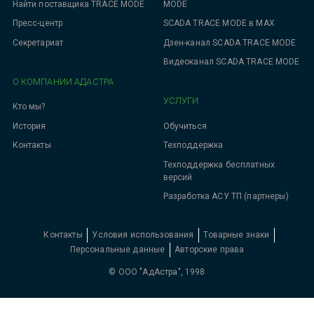
MODE
Найти поставщика TRACE MODE
SCADA TRACE MODE в MAX
Пресс-центр
Дзен-канал SCADA TRACE MODE
Секретариат
Видеоканал SCADA TRACE MODE
О КОМПАНИИ АДАСТРА
УСЛУГИ
Кто мы?
Обучиться
История
Техподдержка
Контакты
Техподдержка бесплатных
версий
Разработка АСУ ТП (партнеры)
Контакты
Условия использования
Товарные знаки
Персональные данные
Авторские права
© ООО "АдАстра", 1998