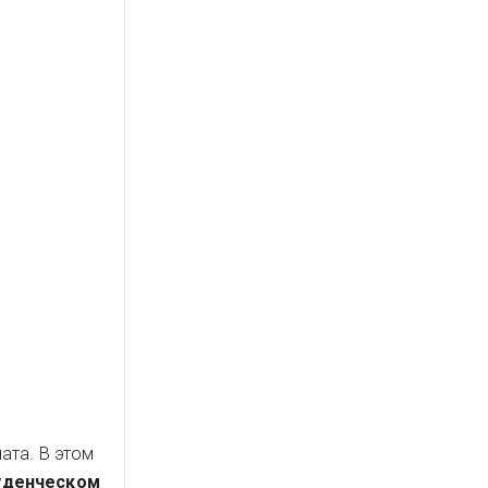
та. В этом
туденческом