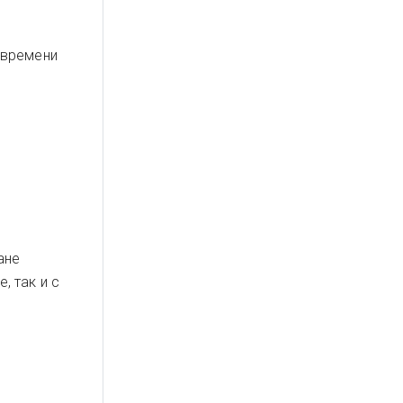
 времени
ане
, так и с