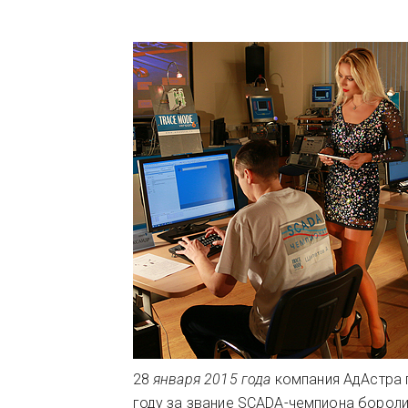
28
января 2015 года
компания АдАстра
году за звание SCADA-чемпиона борол