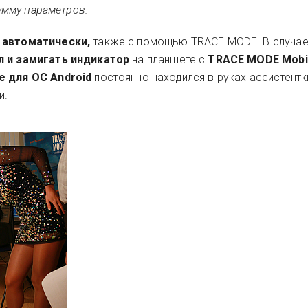
умму параметров.
ь
автоматически,
также
с помощью TRACE MODE. В случа
л и замигать индикатор
на планшете с
TRACE MODE Mobi
e для OC Android
постоянно находился в руках ассистентк
и.