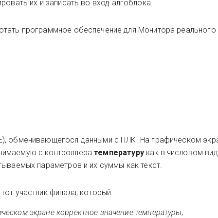
ровать их и записать во вход алгоблока.
отать программное обеспечение для Монитора реального
), обменивающегося данными с ПЛК. На графическом экр
нимаемую с контроллера
температуру
как в числовом виде
тываемых параметров и их суммы как текст.
тот участник финала, который:
ическом экране корректное значение температуры;