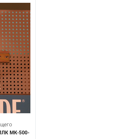
щего
ПЛК МК-500-