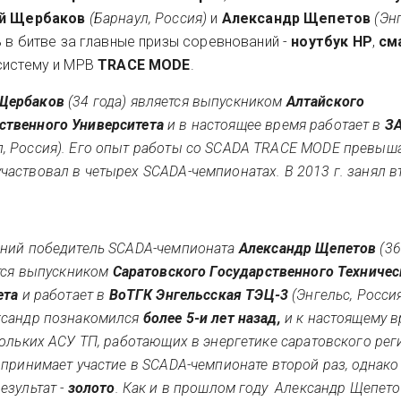
й Щербаков
(Барнаул, Россия)
и
Александр Щепетов
(Эн
 в битве за главные призы соревнований -
ноутбук HP
,
см
систему и МРВ
TRACE MODE
.
 Щербаков
(34 года) является выпускником
Алтайского
ственного Университета
и в настоящее время работает в
ЗА
л, Россия). Его опыт работы со SCADA TRACE MODE превыш
участвовал в четырех SCADA-чемпионатах. В 2013 г. занял в
ний победитель SCADA-чемпионата
Александр Щепетов
(36
ется выпускником
Саратовского Государственного Техничес
ета
и работает в
ВоТГК Энгельсская ТЭЦ-3
(Энгельс, Россия
сандр познакомился
более 5-и лет назад,
и к настоящему 
ольких АСУ ТП, работающих в энергетике саратовского рег
принимает участие в SCADA-чемпионате второй раз, однако
езультат -
золото
. Как и в прошлом году Александр Щепет