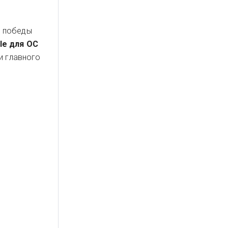
е победы
le для OC
и главного