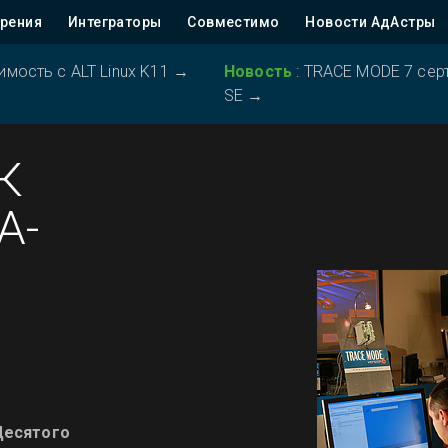
рения
Интеграторы
Совместимо
Новости АдАстры
ость с ALT Linux K11
→
Новость
:
TRACE MODE 7 серт
SE
→
К
A-
Десятого