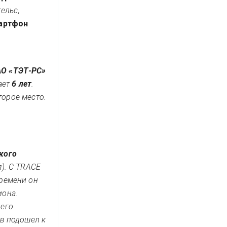
гельс,
артфон
О «ТЭТ-РС»
ает
6 лет
.
торое место.
кого
).
С TRACE
времени он
иона.
 его
ов
подошел к