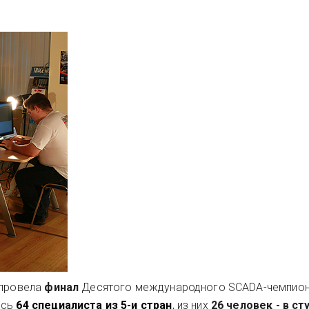
 провела
финал
Десятого международного SCADA-чемпиона
ись
64 специалиста из 5-и стран
, из них
26 человек - в с