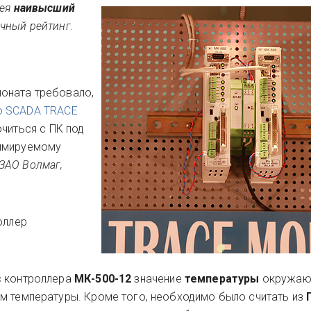
мея
наивысший
чный рейтинг.
оната требовало,
ю SCADA TRACE
читься с ПК под
ммируемому
(ЗАО Волмаг,
оллер
с контроллера
МК-500-12
значение
температуры
окружаю
м температуры. Кроме того, необходимо было считать из