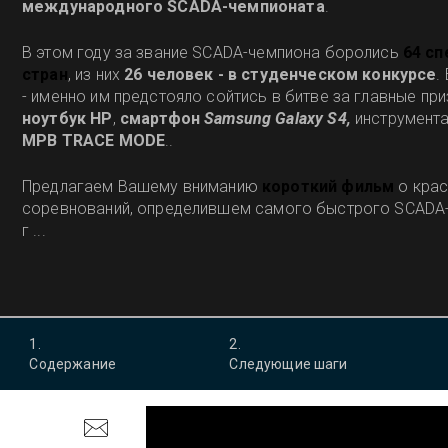
международного SCADA-чемпионата
.
В этом году за звание SCADA-чемпиона боролись
64 сп
стран
, из них
26 человек - в студенческом конкурсе
.
- именно им предстояло сойтись в битве за главные пр
ноутбук HP
,
смартфон
Samsung Galaxy S4,
инструмента
МРВ TRACE MODE
..
Предлагаем Вашему вниманию
короткий фильм
о кра
соревнований, определившем самого быстрого SCADA
г ...
1
.
2
.
Содержание
Следующие шаги