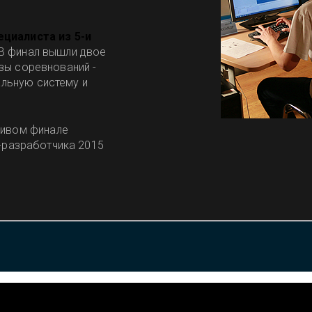
ециалиста из 5-и
 В финал вышли двое
изы соревнований -
льную систему и
сивом финале
-разработчика 2015