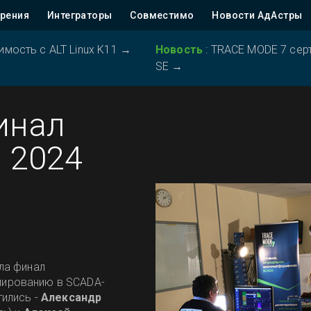
рения
Интеграторы
Совместимо
Новости АдАстры
ость с ALT Linux K11
→
Новость
:
TRACE MODE 7 серт
SE
→
инал
 2024
ла финал
мированию в SCADA-
тились -
Александр