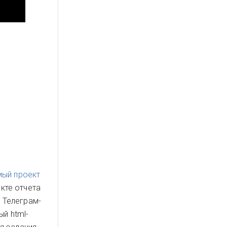
мый проект
кте отчета
 Телеграм-
ый html-