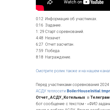
0:12 Информация об участниках.
0:16 Задание.
1: 29 Старт соревнований.
4:48 Незачет.
6:27 Отчет засчитан.
7:59 Победа.
8:18 Награждение.
Смотрите ролик также и на нашем кана
Перед участниками соревнования 2024
АСДУ теплосети
BoilerHouseInitial.tmpr
Отчет_АСДУ_Котельных
в
Телегра
бот сообщение с текстом - «
ФИО задан