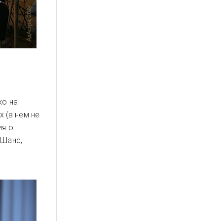
ко на
х (в нем не
ия о
 Шанс,