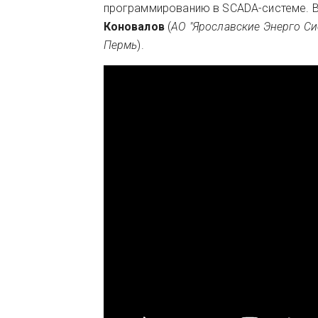
программированию в SCADA-системе. В
Коновалов
(
АО "Ярославские Энерго Си
Пермь
).