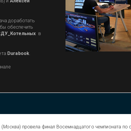
ль
) и
Алексей
дача доработать
обы обеспечить
СДУ_Котельных
в
ета
Durabook
.
инале
а
(
Москва
) провела финал Восемнадцатого чемпионата по