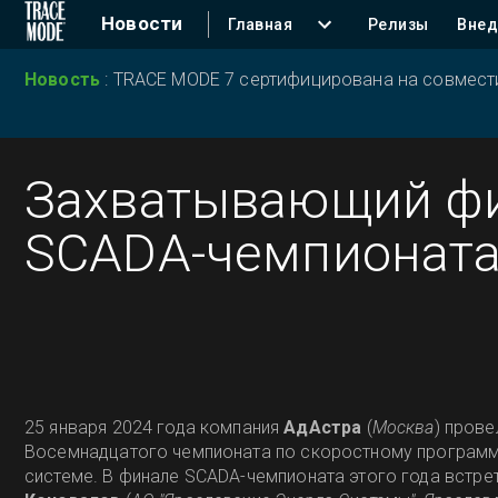
Новости
Главная
Релизы
Внед
Новость
:
TRACE MODE 7 сертифицирована на совместим
Захватывающий ф
SCADA-чемпионата
25 января 2024 года компания
АдАстра
(
Москва
) прове
Восемнадцатого чемпионата по скоростному програм
системе. В финале SCADA-чемпионата этого года встре