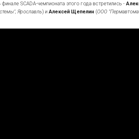
 финале SCADA-чемпионата этого года встретились -
Алек
стемы", Ярославль
) и
Алексей Щепелин
(
ООО "Пермавтомат