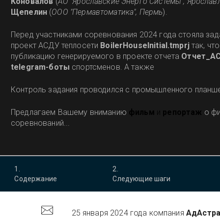
Коновалов
(
АО "Ярославские Энерго Системы", Ярослав
Щепелин
(
ООО "Пермавтоматика", Пермь
).
Перед участниками соревнования 2024 года стояла за
проект АСДУ теплосети
BoilerHouseInitial.tmprj
так, чт
публикацию генерируемого в проекте отчета
Отчет_А
telegram-боты
спортсменов. А также
Контроль задания проводился с промышленного планш
Предлагаем Вашему вниманию
фильм
и
репортаж
о ф
соревнований...
1
.
2
.
Содержание
Следующие шаги
25 января 2024 года компания
АдАстр