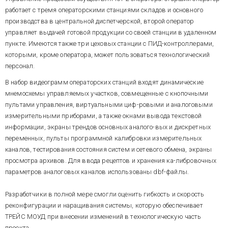
работает с тремя операторскими станциями складов и основного
производства в центральной диспетчерской, второй оператор
управляет выдачей готовой продукции со своей станции в удаленном
пункте. Имеются также три цеховых станции с ПИД-контроллерами,
которыми, кроме оператора, может пользоваться технологический
персонал.
В набор видеограмм операторских станций входят динамические
мнемосхемы управляемых участков, совмещенные с кнопочными
пультами управления, виртуальными циф-ровыми и аналоговыми
измерительными приборами, а также окнами вывода текстовой
информации, экраны трендов основных аналого-вых и дискретных
переменных, пульты программной калибровки измерительных
каналов, тестирования состояния систем и сетевого обмена, экраны
просмотра архивов. Для ввода рецептов и хранения ка-либровочных
параметров аналоговых каналов использованы dbf-файлы.
Разработчики в полной мере смогли оценить гибкость и скорость
реконфигурации и наращивания системы, которую обеспечивает
ТРЕЙС МОУД при внесении изменений в технологическую часть
проекта.