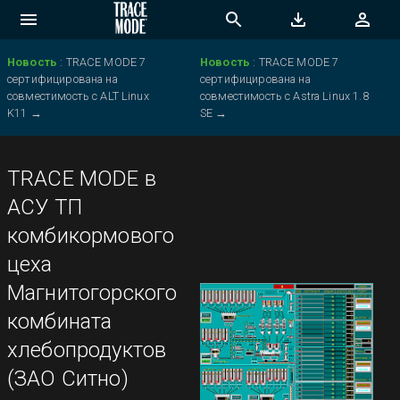
Новость
:
TRACE MODE 7
Новость
:
TRACE MODE 7
сертифицирована на
сертифицирована на
совместимость с ALT Linux
совместимость с Astra Linux 1.8
K11
→
SE
→
TRACE MODE в
АСУ ТП
комбикормового
цеха
Магнитогорского
комбината
хлебопродуктов
(ЗАО Ситно)