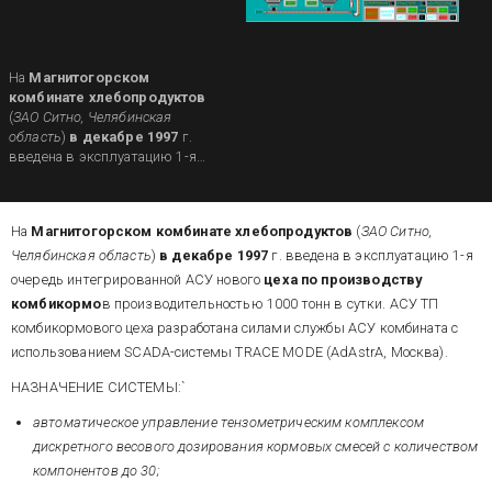
На
Магнитогорском
комбинате хлебопродуктов
(
ЗАО Ситно, Челябинская
область
)
в декабре 1997
г.
введена в эксплуатацию 1-я
очередь интегрированной АСУ
нового
цеха по производству
комбикормо
в
На
Магнитогорском комбинате хлебопродуктов
(
ЗАО Ситно,
производительностью 1000
тонн в сутки.
Челябинская область
)
в декабре 1997
г. введена в эксплуатацию 1-я
очередь интегрированной АСУ нового
цеха по производству
комбикормо
в производительностью 1000 тонн в сутки. АСУ ТП
комбикормового цеха разработана силами службы АСУ комбината с
использованием SCADA-системы TRACE MODE (AdAstrA, Москва).
НАЗНАЧЕНИЕ СИСТЕМЫ:`
автоматическое управление тензометрическим комплексом
дискретного весового дозирования кормовых смесей с количеством
компонентов до 30;