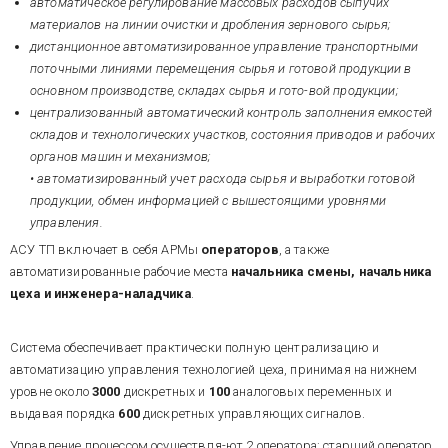
автоматическое регулирование массовых расходов сыпучих
материалов на линии очистки и дробления зернового сырья;
дистанционное автоматизированное управление транспортными
поточными линиями перемещения сырья и готовой продукции в
основном производстве, складах сырья и гото-вой продукции;
централизованный автоматический контроль заполнения емкостей
складов и технологических участков, состояния приводов и рабочих
органов машин и механизмов;
• автоматизированный учет расхода сырья и выработки готовой
продукции, обмен информацией с вышестоящими уровнями
управления.
АСУ ТП включает в себя АРМы
операторов
, а также
автоматизированные рабочие места
начальника смены, начальника
цеха и инженера-наладчика
.
Система обеспечивает практически полную централизацию и
автоматизацию управления технологией цеха, принимая на нижнем
уровне около
3000
дискретных и
100
аналоговых переменных и
выдавая порядка
600
дискретных управляющих сигналов.
Управление процессом осуществля-ют 2 оператора: старший оператор