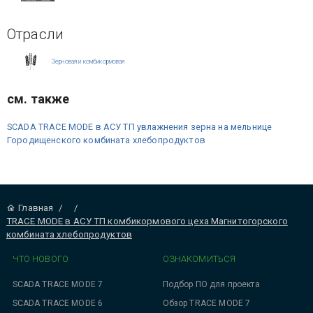
Отрасли
Зерновая и комбикормовая
см. также
SCADA TRACE MODE в АСУ ТП увлажнения зерна на мельнице
Городищенского комбината хлебопродуктов
Главная
/
/
TRACE MODE в АСУ ТП комбикормового цеха Магнитогорского
комбината хлебопродуктов
ЧТО НОВОГО
ОЗНАКОМИТЬСЯ
SCADA TRACE MODE 7
Подбор ПО для проекта
SCADA TRACE MODE 6
Обзор TRACE MODE 7