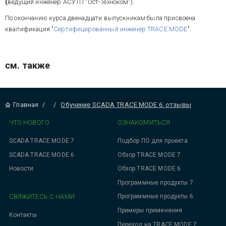
(
ведущий инженер АСУТП "Ост-Техноком").
По окончанию курса двенадцати выпускникам была присвоена
квалификация "
Сертифицированный инженер TRACE MODE
".
см. также
Главная
/
/
Обучение SCADA TRACE MODE 6: отзывы
ЧТО НОВОГО
ОЗНАКОМИТЬСЯ
SCADA TRACE MODE 7
Подбор ПО для проекта
SCADA TRACE MODE 6
Обзор TRACE MODE 7
Новости
Обзор TRACE MODE 6
Программные продукты 7
СВЯЖИТЕСЬ С НАМИ
Программные продукты 6
Примеры применения
Контакты
Переход на TRACE MODE 7