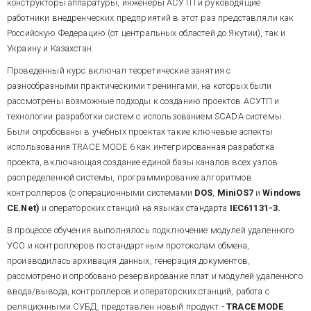
конструкторы аппаратуры, инженеры АСУТП и руководящие
работники внедренческих предприятий в этот раз представляли как
Российскую Федерацию (от центральных областей до Якутии), так и
Украину и Казахстан.
Проведенный курс включал теоретические занятия с
разнообразными практическими тренингами, на которых были
рассмотрены возможные подходы к созданию проектов АСУТП и
технологии разработки систем с использованием SCADA системы.
Были опробованы в учебных проектах такие ключевые аспекты
использования TRACE MODE 6 как интегрированная разработка
проекта, включающая создание единой базы каналов всех узлов
распределенной системы, программирование алгоритмов
контроллеров (с операционными системами
DOS
,
MiniOS7
и
Windows
CE.Net)
и операторских станций на языках стандарта
IEC61131-3.
В процессе обучения выполнялось подключение модулей удаленного
УСО и контроллеров по стандартным протоколам обмена,
производилась архивация данных, генерация документов,
рассмотрено и опробовано резервирование плат и модулей удаленного
ввода/вывода, контроллеров и операторских станций, работа с
реляционными СУБД, представлен новый продукт -
TRACE MODE