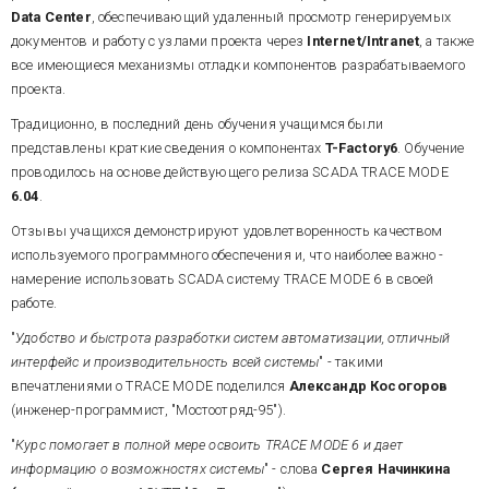
Data Center
, обеспечивающий
удаленный просмотр генерируемых
документов и работу с узлами проекта через
Internet/Intranet
, а также
все имеющиеся механизмы отладки компонентов разрабатываемого
проекта.
Традиционно, в последний день обучения учащимся были
представлены краткие сведения о компонентах
T-Factory6
. Обучение
проводилось на основе действующего релиза SCADA TRACE MODE
6.04
.
Отзывы учащихся демонстрируют удовлетворенность качеством
используемого программного обеспечения и, что наиболее важно -
намерение использовать SCADA систему TRACE MODE 6 в своей
работе.
"
Удобство и быстрота разработки систем автоматизации, отличный
интерфейс и производительность всей системы
" - такими
впечатлениями о TRACE MODE поделился
Александр
Косогоров
(инженер-
программист, "Мостоотряд-95").
"
Курс помогает в полной мере освоить TRACE MODE 6 и дает
информацию о возможностях системы
" - слова
Сергея Начинкина