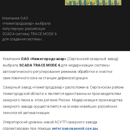
Компания ОАО
«Нижегородсахар» выбрала
популярную российскую
SCADA-систему TRACE MODE 6
для создания системы
автоматического
регулирования режимов
обработки и очистки
Компания
ОАО «Нижегородсахар»
(Сергачский сахарный завод)
свекловичного сока на станции
дефекосатурации.
выбрала
SCADA TRACE MODE 6
для модарнизации системы
автоматического регулирования режимов обработки и очистки
свекловичного сока на станции дефекосатурации.
Сахарный завод «Нижегородсахар» расположен в Сергачском районе
Нижегородской области и является единственным производителем
сахарного песка в этом регионе России. Модернизация производства
сахарного завода осуществляется на основе новейших российских
технологий автоматизации.
Операторский уровень новой АСУТП сахарного завода
спроектирован при помощи
интегрированной среды