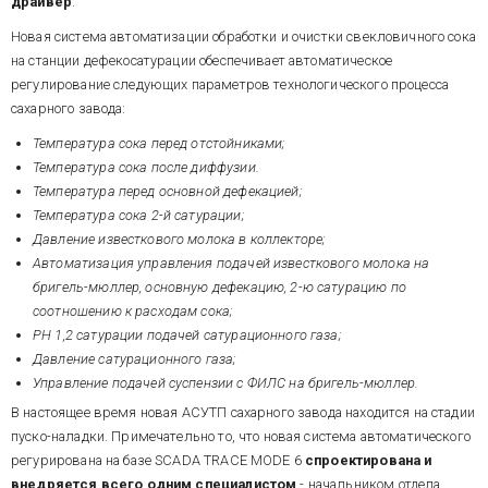
драйвер
.
Новая система автоматизации обработки и очистки свекловичного сока
на станции дефекосатурации обеспечивает автоматическое
регулирование следующих параметров технологического процесса
сахарного завода:
Температура сока перед отстойниками;
Температура сока после диффузии.
Температура перед основной дефекацией;
Температура сока 2-й сатурации;
Давление известкового молока в коллекторе;
Автоматизация управления подачей известкового молока на
бригель-мюллер, основную дефекацию, 2-ю сатурацию по
соотношению к расходам сока;
PH 1,2 сатурации подачей сатурационного газа;
Давление сатурационного газа;
Управление подачей суспензии с ФИЛС на бригель-мюллер.
В настоящее время новая АСУТП сахарного завода находится на стадии
пуско-наладки.
Примечательно
то, что новая система автоматического
регурирована на базе SCADA TRACE MODE 6
спроектирована и
внедряется всего одним специалистом
- начальником отдела