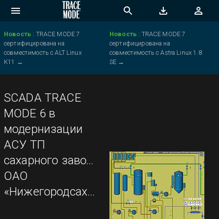
Новость
:
TRACE MODE 7
Новость
:
TRACE MODE 7
сертифицирована на
сертифицирована на
совместимость с ALT Linux
совместимость с Astra Linux 1.8
K11
→
SE
→
SCADA TRACE
MODE 6 в
модернизации
АСУ ТП
сахарного завода
ОАО
«Нижегородсахар»