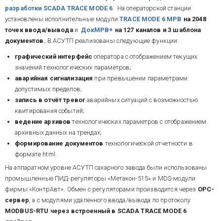
разработки SCADA TRACE MODE 6
. На операторской станции
установлены исполнительные модули
TRACE MODE 6 МРВ
на
2048
точек ввода/вывода
и
ДокМРВ+
на 127 каналов и 3 шаблона
документов.
В АСУТП реализованы следующие функции:
графический интерфейс
оператора с отображением текущих
значений технологических параметров;
аварийная сигнализация
при превышении параметрами
допустимых пределов;
запись в отчёт тревог
аварийных ситуаций с возможностью
квитирования событий;
ведение архивов
технологических параметров с отображением
архивных данных на трендах;
формирование документов
технологической отчетности в
формате html.
На аппаратном уровне АСУТП сахарного завода были использованы
промышленные ПИД-регуляторы «Метакон-515» и MDS-модули
фирмы «КонтрАвт». Обмен с регуляторами производится через
OPC-
сервер
, а с модулями удаленного ввода/вывода по протоколу
MODBUS-RTU через встроенный в SCADA TRACE MODE 6